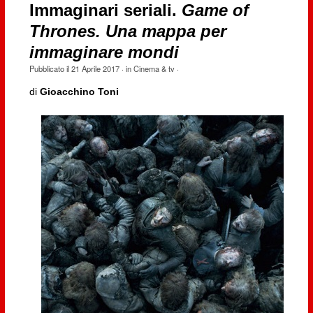
Immaginari seriali.
Game of
Thrones. Una mappa per
immaginare mondi
Pubblicato il
21 Aprile 2017
· in
Cinema & tv
·
di
Gioacchino Toni