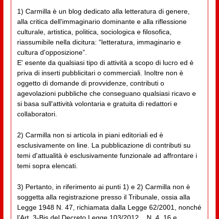
1) Carmilla è un blog dedicato alla letteratura di genere,
alla critica dell'immaginario dominante e alla riflessione
culturale, artistica, politica, sociologica e filosofica,
riassumibile nella dicitura: “letteratura, immaginario e
cultura d'opposizione”.
E' esente da qualsiasi tipo di attività a scopo di lucro ed è
priva di inserti pubblicitari o commerciali. Inoltre non è
oggetto di domande di provvidenze, contributi o
agevolazioni pubbliche che conseguano qualsiasi ricavo e
si basa sull'attività volontaria e gratuita di redattori e
collaboratori.
2) Carmilla non si articola in piani editoriali ed è
esclusivamente on line. La pubblicazione di contributi su
temi d'attualità è esclusivamente funzionale ad affrontare i
temi sopra elencati.
3) Pertanto, in riferimento ai punti 1) e 2) Carmilla non è
soggetta alla registrazione presso il Tribunale, ossia alla
Legge 1948 N. 47, richiamata dalla Legge 62/2001, nonché
l’Art. 3-Bis del Decreto Legge 103/2012, _N. 4_16 e