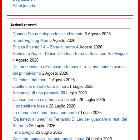
AltroQuando
Articoli recenti
Quando Dio non risponde alla chiamata
6 Agosto 2026
Street Fighting Men
5 Agosto 2026
Si alza il vento / 4 – Zone di morte
4 Agosto 2026
Genova è Napoli: Blaise Cendrars torna in Italia con
Bourlinguer
4 Agosto 2026
Dal modernismo all’attivismo femminista: la risemantizzazione
del primitivismo
2 Agosto 2026
Difendersi dai morti
1 Agosto 2026
Quello che è stato fatto di noi
31 Luglio 2026
Anamnesi di una paranoia
30 Luglio 2026
Cantico per una dis/umanità dolente
29 Luglio 2026
Il sostenitore ideale
28 Luglio 2026
La storia non è una fossa comune
27 Luglio 2026
“Da lunedì a lunedì” di Fernando Di Leo per guardare ai resti dei
Settanta
26 Luglio 2026
I malaveglia
25 Luglio 2026
Wasichu, papalagi, sempre quelli siamo
24 Luglio 2026