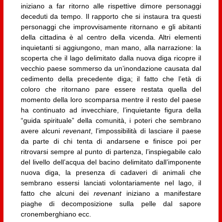
iniziano a far ritorno alle rispettive dimore personaggi
deceduti da tempo. Il rapporto che si instaura tra questi
personaggi che improvvisamente ritornano e gli abitanti
della cittadina è al centro della vicenda. Altri elementi
inquietanti si aggiungono, man mano, alla narrazione: la
scoperta che il lago delimitato dalla nuova diga ricopre il
vecchio paese sommerso da un’inondazione causata dal
cedimento della precedente diga; il fatto che l’età di
coloro che ritornano pare essere restata quella del
momento della loro scomparsa mentre il resto del paese
ha continuato ad invecchiare, l’inquietante figura della
“guida spirituale” della comunità, i poteri che sembrano
avere alcuni
revenant
, l’impossibilità di lasciare il paese
da parte di chi tenta di andarsene e finisce poi per
ritrovarsi sempre al punto di partenza, l’inspiegabile calo
del livello dell’acqua del bacino delimitato dall’imponente
nuova diga, la presenza di cadaveri di animali che
sembrano essersi lanciati volontariamente nel lago, il
fatto che alcuni dei
revenant
iniziano a manifestare
piaghe di decomposizione sulla pelle dal sapore
cronemberghiano ecc.