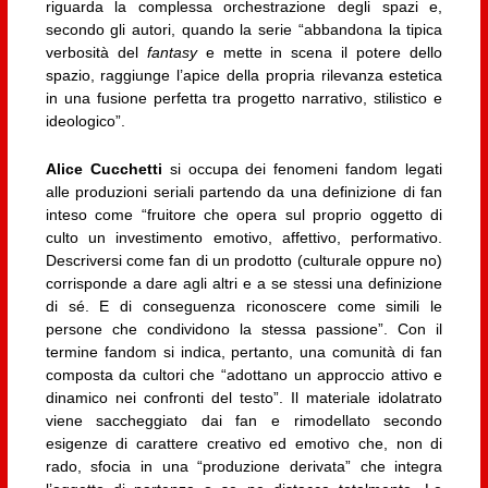
riguarda la complessa orchestrazione degli spazi e,
secondo gli autori, quando la serie “abbandona la tipica
verbosità del
fantasy
e mette in scena il potere dello
spazio, raggiunge l’apice della propria rilevanza estetica
in una fusione perfetta tra progetto narrativo, stilistico e
ideologico”.
Alice Cucchetti
si occupa dei fenomeni fandom legati
alle produzioni seriali partendo da una definizione di fan
inteso come “fruitore che opera sul proprio oggetto di
culto un investimento emotivo, affettivo, performativo.
Descriversi come fan di un prodotto (culturale oppure no)
corrisponde a dare agli altri e a se stessi una definizione
di sé. E di conseguenza riconoscere come simili le
persone che condividono la stessa passione”. Con il
termine fandom si indica, pertanto, una comunità di fan
composta da cultori che “adottano un approccio attivo e
dinamico nei confronti del testo”. Il materiale idolatrato
viene saccheggiato dai fan e rimodellato secondo
esigenze di carattere creativo ed emotivo che, non di
rado, sfocia in una “produzione derivata” che integra