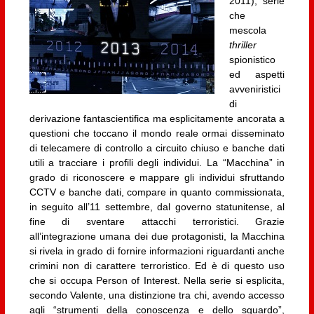
2011), serie
che
mescola
thriller
spionistico
ed aspetti
avveniristici
di
derivazione fantascientifica ma esplicitamente ancorata a
questioni che toccano il mondo reale ormai disseminato
di telecamere di controllo a circuito chiuso e banche dati
utili a tracciare i profili degli individui. La “Macchina” in
grado di riconoscere e mappare gli individui sfruttando
CCTV e banche dati, compare in quanto commissionata,
in seguito all’11 settembre, dal governo statunitense, al
fine di sventare attacchi terroristici. Grazie
all’integrazione umana dei due protagonisti, la Macchina
si rivela in grado di fornire informazioni riguardanti anche
crimini non di carattere terroristico. Ed è di questo uso
che si occupa Person of Interest. Nella serie si esplicita,
secondo Valente, una distinzione tra chi, avendo accesso
agli “strumenti della conoscenza e dello sguardo”,