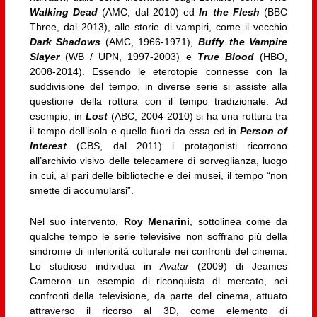
Walking Dead
(AMC, dal 2010) ed
In the Flesh
(BBC
Three, dal 2013), alle storie di vampiri, come il vecchio
Dark Shadows
(AMC, 1966-1971),
Buffy the Vampire
Slayer
(WB / UPN, 1997-2003) e
True Blood
(HBO,
2008-2014). Essendo le eterotopie connesse con la
suddivisione del tempo, in diverse serie si assiste alla
questione della rottura con il tempo tradizionale. Ad
esempio, in
Lost
(ABC, 2004-2010) si ha una rottura tra
il tempo dell’isola e quello fuori da essa ed in
Person of
Interest
(CBS, dal 2011) i protagonisti ricorrono
all’archivio visivo delle telecamere di sorveglianza, luogo
in cui, al pari delle biblioteche e dei musei, il tempo “non
smette di accumularsi”.
Nel suo intervento,
Roy Menarini
, sottolinea come da
qualche tempo le serie televisive non soffrano più della
sindrome di inferiorità culturale nei confronti del cinema.
Lo studioso individua in
Avatar
(2009) di Jeames
Cameron un esempio di riconquista di mercato, nei
confronti della televisione, da parte del cinema, attuato
attraverso il ricorso al 3D, come elemento di