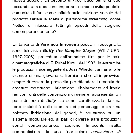
massa debole”. L’intervento di Alice Cucchetti si chiude
toccando una questione importante circa lo sviluppo delle
comunità di fan: come influirà sulla fruizione sociale del
prodotto seriale la scelta di piattaforme
streaming
, come
Netfix, di rilasciare tutti gli episodi della stagione
contemporaneamente?
L’intervento di
Veronica Innocenti
passa in rassegna la
serie televisiva
Buffy the Vampire Slayer
(WB / UPN,
1997-2003), preceduta dall’omonimo film per le sale
cinematografiche di F. Rubel Kuzui del 1992. In entrambe
le produzioni, sceneggiate da Joss Whedon, si narrano le
vicende di una giovane californiana che, all’improvviso,
scopre di essere la prescelta per difendere l’umanità da
creature mostruose. Ibridazione, ribaltamento ed ironia
nei confronti delle convenzioni di genere rappresentano i
punti di forza di
Buffy
. La serie, caratterizzata da una
forte instabilità delle identità dei personaggi e da una
spiccata ibridazione dei generi, è strutturata su un
sistema modulare ed, al pari di diverse altre produzioni
seriali contemporanee, sostiene Innocenti, risulta
contraddistinta da una “particolare
sensazione di