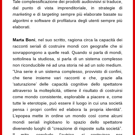
Tale complessificazione dei prodotti audiovisivi si traduce,
dal punto di vista imprenditoriale, in strategie di
marketing
e di
targeting
sempre più elaborate basate su
algoritmi e software di profilatura degli utenti sempre più
elaborati.
Marta Boni
, nel suo scritto, ragiona circa la capacità dei
racconti seriali di costruire mondi con geografie che si
sovrappongono a quelle reali. Quando si parla di mondi,
sottolinea la studiosa, si parla di un sistema complesso
non riconducibile né ad una storia né ad un solo medium.
“Una serie è un sistema complesso, provvisto di confini,
che tiene insieme vari racconti e che, grazie alla
‘saturazione’ delle capacità cognitive dello spettatore
attraverso la molteplicità, ottiene il risultato di costruirsi
come mondo consistente, esplorabile a piacere e, come
tutte le eterotopie, può essere il luogo in cui una società
pensa i propri confini ed elabora la propria identità”.
L’epopea mette in ordine un mondo così come alcuni
mondi seriali inglobano lo spazio dello spettatore
divenendo luoghi di “creazione di risposte sulla società”.
Il mito, conclude l’autrice, si costruisce per