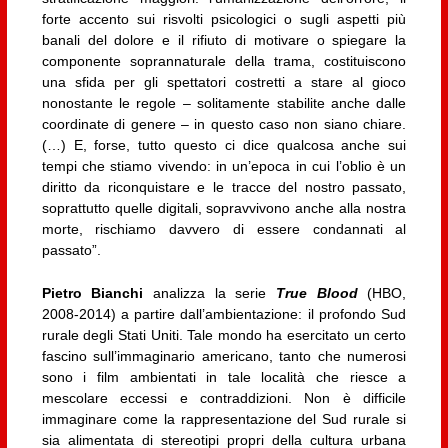
forte accento sui risvolti psicologici o sugli aspetti più
banali del dolore e il rifiuto di motivare o spiegare la
componente soprannaturale della trama, costituiscono
una sfida per gli spettatori costretti a stare al gioco
nonostante le regole – solitamente stabilite anche dalle
coordinate di genere – in questo caso non siano chiare.
(…) E, forse, tutto questo ci dice qualcosa anche sui
tempi che stiamo vivendo: in un’epoca in cui l’oblio è un
diritto da riconquistare e le tracce del nostro passato,
soprattutto quelle digitali, sopravvivono anche alla nostra
morte, rischiamo davvero di essere condannati al
passato”.
Pietro Bianchi
analizza la serie
True Blood
(HBO,
2008-2014) a partire dall’ambientazione: il profondo Sud
rurale degli Stati Uniti. Tale mondo ha esercitato un certo
fascino sull’immaginario americano, tanto che numerosi
sono i film ambientati in tale località che riesce a
mescolare eccessi e contraddizioni. Non è difficile
immaginare come la rappresentazione del Sud rurale si
sia alimentata di stereotipi propri della cultura urbana