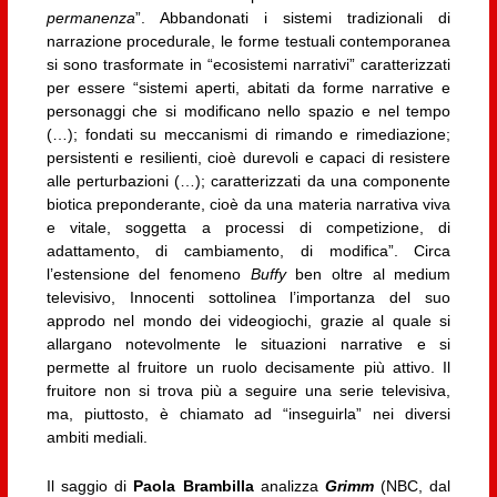
permanenza
”. Abbandonati i sistemi tradizionali di
narrazione procedurale, le forme testuali contemporanea
si sono trasformate in “ecosistemi narrativi” caratterizzati
per essere “sistemi aperti, abitati da forme narrative e
personaggi che si modificano nello spazio e nel tempo
(…); fondati su meccanismi di rimando e rimediazione;
persistenti e resilienti, cioè durevoli e capaci di resistere
alle perturbazioni (…); caratterizzati da una componente
biotica preponderante, cioè da una materia narrativa viva
e vitale, soggetta a processi di competizione, di
adattamento, di cambiamento, di modifica”. Circa
l’estensione del fenomeno
Buffy
ben oltre al medium
televisivo, Innocenti sottolinea l’importanza del suo
approdo nel mondo dei videogiochi, grazie al quale si
allargano notevolmente le situazioni narrative e si
permette al fruitore un ruolo decisamente più attivo. Il
fruitore non si trova più a seguire una serie televisiva,
ma, piuttosto, è chiamato ad “inseguirla” nei diversi
ambiti mediali.
Il saggio di
Paola Brambilla
analizza
Grimm
(NBC, dal