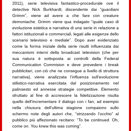
2011), serie televisiva fantastico-procedurale ove il
detective Nick Burkhardt, discendente dai “guardiani
Grimm”, viene ad avere a che fare con creature
demoniache. Grimm viene qua indagato “quale caso di
evoluzione estetica e narrativa di una serie in relazione a
fattori istituzionali e commerciali, legati alle esigenze dello
scenario televisivo e mediale”. Dopo aver evidenziato
come la forma iniziale della serie risulti influenzata dai
meccanismi interni della broadcast television (che per
sua natura è sottoposta ai controlli della Federal
Communication Commision e deve prevedere i break
pubblicitari, con ciò che ne consegue a livello di struttura
narrativa), viene analizzata l’influenza sull’evoluzione
stilistico-narrativa esercitata dal posizionamento nel
palinsesto ed annesse strategie competitive. Elemento
sfruttato al fine di accrescere la fidelizzazione risulta
quello dell’incrementare il dialogo con i fan; ad esempio
nella chiusura dell’ultima stagione compaiono sullo
schermo note degli autori che, “strizzando l’occhio” al
pubblico più affezionato recitano: “To be continued. Oh,
come on. You knew this was coming”.