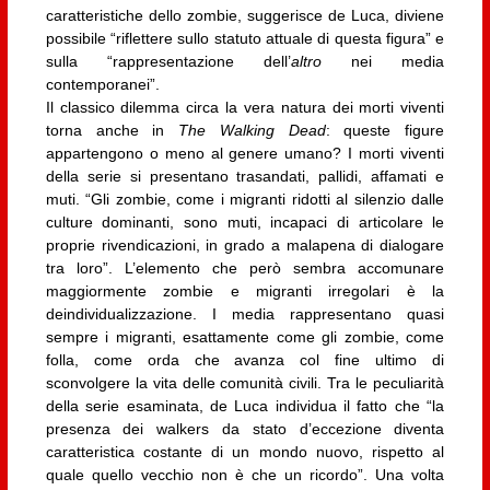
caratteristiche dello zombie, suggerisce de Luca, diviene
possibile “riflettere sullo statuto attuale di questa figura” e
sulla “rappresentazione dell’
altro
nei media
contemporanei”.
Il classico dilemma circa la vera natura dei morti viventi
torna anche in
The Walking Dead
: queste figure
appartengono o meno al genere umano? I morti viventi
della serie si presentano trasandati, pallidi, affamati e
muti. “Gli zombie, come i migranti ridotti al silenzio dalle
culture dominanti, sono muti, incapaci di articolare le
proprie rivendicazioni, in grado a malapena di dialogare
tra loro”. L’elemento che però sembra accomunare
maggiormente zombie e migranti irregolari è la
deindividualizzazione. I media rappresentano quasi
sempre i migranti, esattamente come gli zombie, come
folla, come orda che avanza col fine ultimo di
sconvolgere la vita delle comunità civili. Tra le peculiarità
della serie esaminata, de Luca individua il fatto che “la
presenza dei walkers da stato d’eccezione diventa
caratteristica costante di un mondo nuovo, rispetto al
quale quello vecchio non è che un ricordo”. Una volta