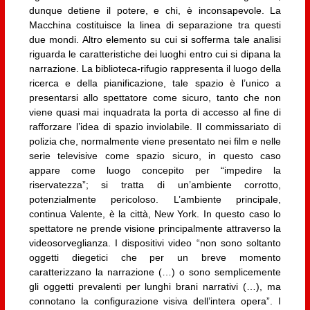
dunque detiene il potere, e chi, è inconsapevole. La
Macchina costituisce la linea di separazione tra questi
due mondi. Altro elemento su cui si sofferma tale analisi
riguarda le caratteristiche dei luoghi entro cui si dipana la
narrazione. La biblioteca-rifugio rappresenta il luogo della
ricerca e della pianificazione, tale spazio è l’unico a
presentarsi allo spettatore come sicuro, tanto che non
viene quasi mai inquadrata la porta di accesso al fine di
rafforzare l’idea di spazio inviolabile. Il commissariato di
polizia che, normalmente viene presentato nei film e nelle
serie televisive come spazio sicuro, in questo caso
appare come luogo concepito per “impedire la
riservatezza”; si tratta di un’ambiente corrotto,
potenzialmente pericoloso. L’ambiente principale,
continua Valente, è la città, New York. In questo caso lo
spettatore ne prende visione principalmente attraverso la
videosorveglianza. I dispositivi video “non sono soltanto
oggetti diegetici che per un breve momento
caratterizzano la narrazione (…) o sono semplicemente
gli oggetti prevalenti per lunghi brani narrativi (…), ma
connotano la configurazione visiva dell’intera opera”. I