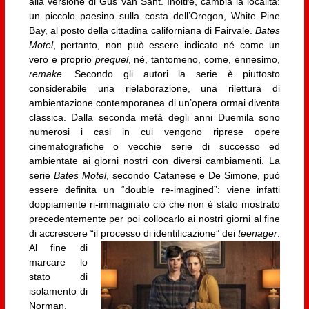
alla versione di Gus Van Sant. Inoltre, cambia la località:
un piccolo paesino sulla costa dell’Oregon, White Pine
Bay, al posto della cittadina californiana di Fairvale.
Bates
Motel
, pertanto, non può essere indicato né come un
vero e proprio
prequel
, né, tantomeno, come, ennesimo,
remake
. Secondo gli autori la serie è piuttosto
considerabile una rielaborazione, una rilettura di
ambientazione contemporanea di un’opera ormai diventa
classica. Dalla seconda metà degli anni Duemila sono
numerosi i casi in cui vengono riprese opere
cinematografiche o vecchie serie di successo ed
ambientate ai giorni nostri con diversi cambiamenti. La
serie
Bates Motel
, secondo Catanese e De Simone, può
essere definita un “double re-imagined”: viene infatti
doppiamente ri-immaginato ciò che non è stato mostrato
precedentemente per poi collocarlo ai nostri giorni al fine
di accrescere “il processo di identificazione” dei
teenager
.
Al fine di
marcare lo
stato di
isolamento di
Norman,