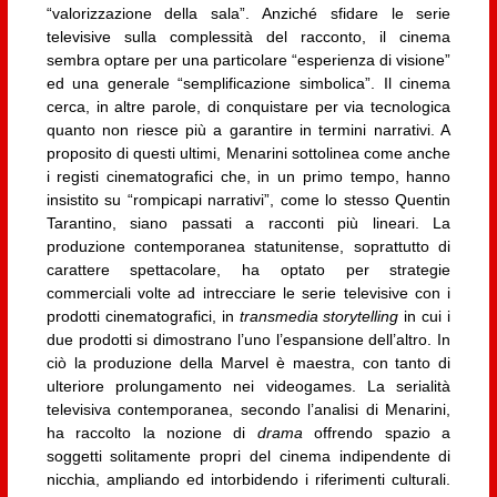
“valorizzazione della sala”. Anziché sfidare le serie
televisive sulla complessità del racconto, il cinema
sembra optare per una particolare “esperienza di visione”
ed una generale “semplificazione simbolica”. Il cinema
cerca, in altre parole, di conquistare per via tecnologica
quanto non riesce più a garantire in termini narrativi. A
proposito di questi ultimi, Menarini sottolinea come anche
i registi cinematografici che, in un primo tempo, hanno
insistito su “rompicapi narrativi”, come lo stesso Quentin
Tarantino, siano passati a racconti più lineari. La
produzione contemporanea statunitense, soprattutto di
carattere spettacolare, ha optato per strategie
commerciali volte ad intrecciare le serie televisive con i
prodotti cinematografici, in
transmedia storytelling
in cui i
due prodotti si dimostrano l’uno l’espansione dell’altro. In
ciò la produzione della Marvel è maestra, con tanto di
ulteriore prolungamento nei videogames. La serialità
televisiva contemporanea, secondo l’analisi di Menarini,
ha raccolto la nozione di
drama
offrendo spazio a
soggetti solitamente propri del cinema indipendente di
nicchia, ampliando ed intorbidendo i riferimenti culturali.