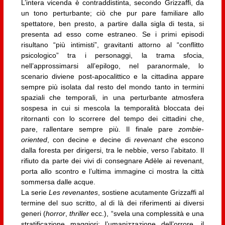
L’intera vicenda è contraddistinta, secondo Grizzaffi, da
un tono perturbante; ciò che pur pare familiare allo
spettatore, ben presto, a partire dalla sigla di testa, si
presenta ad esso come estraneo. Se i primi episodi
risultano “più intimisti”, gravitanti attorno al “conflitto
psicologico” tra i personaggi, la trama sfocia,
nell’approssimarsi all’epilogo, nel paranormale, lo
scenario diviene post-apocalittico e la cittadina appare
sempre più isolata dal resto del mondo tanto in termini
spaziali che temporali, in una perturbante atmosfera
sospesa in cui si mescola la temporalità bloccata dei
ritornanti con lo scorrere del tempo dei cittadini che,
pare, rallentare sempre più. Il finale pare
zombie-
oriented
, con decine e decine di
revenant
che escono
dalla foresta per dirigersi, tra le nebbie, verso l’abitato. Il
rifiuto da parte dei vivi di consegnare Adèle ai revenant,
porta allo scontro e l’ultima immagine ci mostra la città
sommersa dalle acque.
La serie
Les revenantes
, sostiene acutamente Grizzaffi al
termine del suo scritto, al di là dei riferimenti ai diversi
generi (
horror
,
thriller
ecc.), “svela una complessità e una
stratificazione maggiori: l’umanizzazione dell’orrore, il