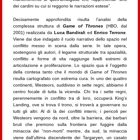
dei cardini su cui si reggono le narrazioni estese”.
Decisamente approfondita risulta l’analisi della
complessa struttura di
Game of Thrones
(HBO, dal
2001) realizzata da
Luca Bandirali
ed
Enrico Terrone
.
Viene dai due indagato il ruolo narrativo dello spazio nel
conflitto messo in scena dalla serie. In tale opera,
sostengono gli autori, il legame strutturale tra spazialità,
conflitto e forme di vita raggiunge livelli estremi di
articolazione e proliferazione. Lo spazio qua è l’oggetto
della contesa tanto che il mondo di
Game of Thrones
risulta cartografato con estrema cura. In uno dei quattro
continenti, Westeors, suddiviso in sette regni, abbiamo il
centro focale di tutta la vicenda. Chi tra i sette regni,
perennemente in conflitto tra di loro, occuperà King’s
Landing, ove si trova il trono, si troverà a governare su
tutti gli altri. Al di là dei conflitti interni, i pericoli per
Westeors vengono da nord, oltre la barriera, dai barbari
bruti che premono sulla frontiera per fuggire dalla
minaccia dei “non-morti” mentre, da sud, la minaccia
viene dall’ultima discendente dei Targaryen, un casato