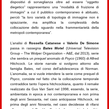
dispositivi di sorveglianza oltre ad essere “oggetto
diegetico” rappresentano una “modalità di fruizione di
immagini” a cui il pubblico contemporaneo è abituato,
perciò “la loro varietà di topologia di immagine non è
spiazzante, ma amplifica la complessità della
collocazione dello sguardo nella frammentarietà della
metropoli contemporanea”.
L’analisi di
Rossella Catanese
e
Valerio De Simone
passa in rassegna
Bates Motel
(Universal Television
Group – The Wolper Organization – A&E, dal 2013), serie
che sembra un
prequel
anomalo di
Psyco
(1960) di Alfred
Hitchcock. Le storie narrate si svolgono attorno alla
famiglia Bates, nel corso dell’adolescenza di Norman.
L’anomalia, se si vuole intendere la serie come prequel di
Psyco
, consiste nel fatto che la collocazione temporale
contraddice tanto l’opera hitchcockiana, quanto il
remake
realizzato da Gus Van Sant nel 1998, essendo, la serie,
ambientata in epoca a noi contemporanea e non prima
degli anni Sessanta, nel caso anticipasse Hitchcock, né
prima degli anni Novanta, nel caso decidesse di rifarsi