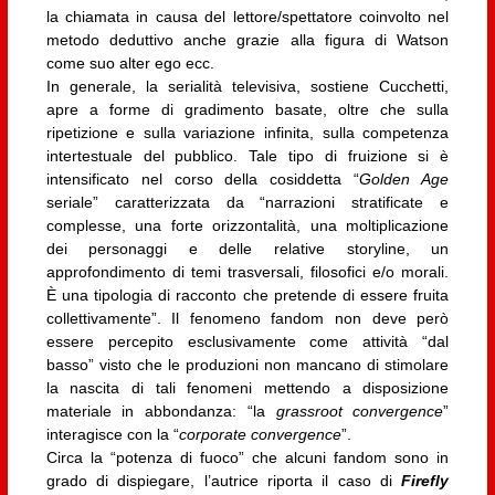
la chiamata in causa del lettore/spettatore coinvolto nel
metodo deduttivo anche grazie alla figura di Watson
come suo alter ego ecc.
In generale, la serialità televisiva, sostiene Cucchetti,
apre a forme di gradimento basate, oltre che sulla
ripetizione e sulla variazione infinita, sulla competenza
intertestuale del pubblico. Tale tipo di fruizione si è
intensificato nel corso della cosiddetta “
Golden Age
seriale” caratterizzata da “narrazioni stratificate e
complesse, una forte orizzontalità, una moltiplicazione
dei personaggi e delle relative storyline, un
approfondimento di temi trasversali, filosofici e/o morali.
È una tipologia di racconto che pretende di essere fruita
collettivamente”. Il fenomeno fandom non deve però
essere percepito esclusivamente come attività “dal
basso” visto che le produzioni non mancano di stimolare
la nascita di tali fenomeni mettendo a disposizione
materiale in abbondanza: “la
grassroot convergence
”
interagisce con la “
corporate convergence
”.
Circa la “potenza di fuoco” che alcuni fandom sono in
grado di dispiegare, l’autrice riporta il caso di
Firefly