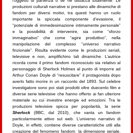
l’oggetto di partenza o se ne distacca totalmente. Le
produzioni culturali narrative si prestano alle dinamiche di
fandom per diversi motivi, tra questi hanno un ruolo
importante la spiccata componente d’evasione, il
“potenziale di immedesimazione intimamente personale”
e la possibilità di intervenire, sia come “sforzo
immaginativo” che come “agire produttivo”, nella
manipolazione del complesso “universo narrativo
finzionale”. Risulta evidente come le produzioni seriali,
televisive e non, amplifichino tali dinamiche. L’autrice
ricorda come il primo fandom riconosciuto sia relativo al
personaggio di Sherlock Holmes al punto di imporre ad
Arthur Conan Doyle di “resuscitare” il protagonista dopo
averlo fatto morire in un racconto del 1893. Sul celebre
investigatore sono poi stati prodotti oltre duecento film e
diverse serie televisive che hanno offerto ai fan ulteriore
materiale su cui investire energie ed emozioni. Tra le
produzioni televisive spicca per popolarità, la serie
Sherlock
(BBC, dal 2010), che vanta un fandom
particolarmente attivo sul web. L’universo narrativo di
Doyle, in effetti, contiene diverse caratteristiche utili alla
creazione del fenomeno fandom: la dimensione seriale,