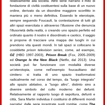
relativamente alla società. Altre serie narrano il mito di
fondazione di civiltà costituentesi sulla base di un nuovo
ordine, derivato da un disordine maggiore sconfitto in
maniera più o meno definitiva. Essendo le eterotopie,
sempre seguendo Foucault, la contestazione di tutti gli
altri spazi esercitata o attraverso l’illusione che denuncia
l’illusorietà della realtà, o creando uno spazio perfetto ed
ordinato quanto il nostro è disordinato e caotico, il saggio
si propone di tracciare una mappa dei luoghi in cui
prendono vita questi mondi. In tali spazi si collocano le
cosiddette
prison television series
, come, ad esempio,
OZ
(HBO 1997-2003),
Prison Break
(Fox, 2005-2009)
ed
Orange Is the New Black
(Netfix, dal 2013). Una
società può far funzionare con modalità diverse
un’eterotopia, come nell’esempio foucaultiano del
cimitero: si tratta di uno spazio trasformatosi
radicalmente nel corso del tempo, da “luogo integrato”
allo spazio abitativo, a “luogo altro”, distinto sino a
divenire simbolo del culto moderno dei defunti.
Relativamente al rapporto luogo di sepoltura, defunti e
città, Sara Martin individua il costituirsi di differenti mondi
narrativi; dalle serie incentrate sugli zombie, come
The