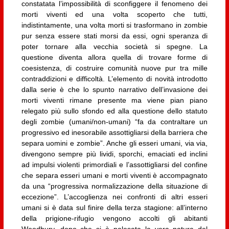
constatata l’impossibilità di sconfiggere il fenomeno dei
morti viventi ed una volta scoperto che tutti,
indistintamente, una volta morti si trasformano in zombie
pur senza essere stati morsi da essi, ogni speranza di
poter tornare alla vecchia società si spegne. La
questione diventa allora quella di trovare forme di
coesistenza, di costruire comunità nuove pur tra mille
contraddizioni e difficoltà. L’elemento di novità introdotto
dalla serie è che lo spunto narrativo dell’invasione dei
morti viventi rimane presente ma viene pian piano
relegato più sullo sfondo ed alla questione dello statuto
degli zombie (umani/non-umani) “fa da contraltare un
progressivo ed inesorabile assottigliarsi della barriera che
separa uomini e zombie”. Anche gli esseri umani, via via,
divengono sempre più lividi, sporchi, emaciati ed inclini
ad impulsi violenti primordiali e l’assottigliarsi del confine
che separa esseri umani e morti viventi è accompagnato
da una “progressiva normalizzazione della situazione di
eccezione”. L’accoglienza nei confronti di altri esseri
umani si è data sul finire della terza stagione: all’interno
della prigione-rifugio vengono accolti gli abitanti
Woodbury, dopo che si è palesata la vera natura del