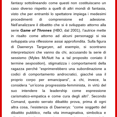
fantasy
sottolineando come questi non costituiscano un
caso diverso rispetto a quelli di altri mondi di fantasia,
visto che per entrambi lo spettatore impiega i medesimi
procedimenti di comprensione ed adesione.
Nell’analizzare il dibattito che si è sviluppato attorno alla
serie
Game of Thrones
(HBO, dal 2001), l’autrice mette
in risalto come attorno ad alcuni personaggi si sia
sviluppata una riflessione assai approfondita. Sulla figura
di Daenerys Targaryen, ad esempio, si scontrano
interpretazioni che vanno da chi, accusando la serie di
sessismo (Myles McNutt ha a tal proposito coniato il
termine
sexposition
), stigmatizza i comportamenti della
ragazza perché “esprimerebbero una subordinazione a
codici di comportamento androcratici, giacché usa il
proprio corpo per emanciparsi”, a chi, invece, la
considera “un’icona progressista-femminista, in virtù del
suo intendere la leadership come espressione
carismatico-empatica e come cura degli altri”. Secondo
Comand, questo serrato dibattito prova, prima di ogni
altra cosa, l’esistenza di Daenerys: “come soggetto del
dibattito pubblico, nella vita immaginativa, simbolica e