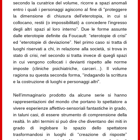
secondo la curatrice del volume, ricorre a spazi anomali
entro i quali i personaggi agiscono al fine di “proteggere
la dimensione di chiusura dell’eterotopia, in cui si
collocano, restii (o impossibilitati) a concedere l’ingresso
degli altri spazi al loro interno”. Due le forme assunte
dalle eterotopie definite da Foucault: “eterotopie di crisi”
ed “eterotopie di deviazione”. Nel primo caso si tratta di
luoghi riservati a chi, in relazione alla società, si trova in
stato di crisi, nel secondo si tratta invece di quegli spazi
in cui vengono collocati i devianti rispetto alle norme
imposte (cliniche psichiatriche, carceri…). Il volume
ragiona su questa seconda forma, “indagando la scrittura
e la costruzione di luoghi e personaggi
altri
”.
Nell’immaginario prodotto da alcune serie si hanno
rappresentazioni del mondo che portano lo spettatore a
vivere esperienze affettivo-sensoriali fantastiche in grado,
in taluni casi, di essere strumento di comprensione della
realtà. In altri termini si può dire che diventano dei miti in
grado di inglobare lo spazio dello spettatore
trasformandosi in luoghi di “creazione di risposte”