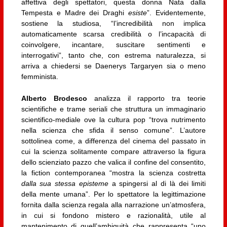
affettiva degli spettatori, questa donna Nata dalla
Tempesta e Madre dei Draghi
esiste
”. Evidentemente,
sostiene la studiosa, “l’incredibilità non implica
automaticamente scarsa credibilità o l’incapacità di
coinvolgere, incantare, suscitare sentimenti e
interrogativi”, tanto che, con estrema naturalezza, si
arriva a chiedersi se Daenerys Targaryen sia o meno
femminista.
Alberto Brodesco
analizza il rapporto tra teorie
scientifiche e trame seriali che struttura un immaginario
scientifico-mediale ove la cultura pop “trova nutrimento
nella scienza che sfida il senso comune”. L’autore
sottolinea come, a differenza del cinema del passato in
cui la scienza solitamente compare attraverso la figura
dello scienziato pazzo che valica il confine del consentito,
la fiction contemporanea “mostra la scienza costretta
dalla sua stessa episteme
a spingersi al di là dei limiti
della mente umana”. Per lo spettatore la legittimazione
fornita dalla scienza regala alla narrazione un’atmosfera,
in cui si fondono mistero e razionalità, utile al
mantenimento di quell’ambiguità che rappresenta “uno