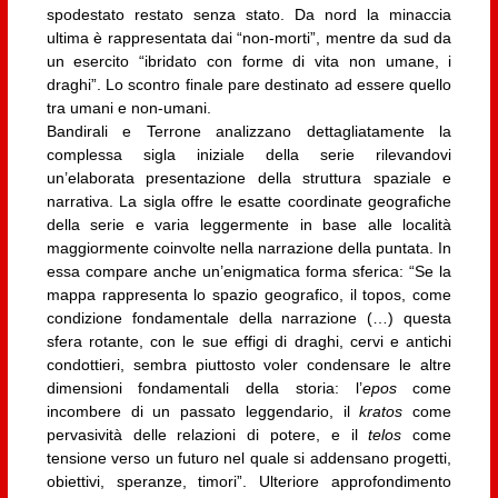
spodestato restato senza stato. Da nord la minaccia
ultima è rappresentata dai “non-morti”, mentre da sud da
un esercito “ibridato con forme di vita non umane, i
draghi”. Lo scontro finale pare destinato ad essere quello
tra umani e non-umani.
Bandirali e Terrone analizzano dettagliatamente la
complessa sigla iniziale della serie rilevandovi
un’elaborata presentazione della struttura spaziale e
narrativa. La sigla offre le esatte coordinate geografiche
della serie e varia leggermente in base alle località
maggiormente coinvolte nella narrazione della puntata. In
essa compare anche un’enigmatica forma sferica: “Se la
mappa rappresenta lo spazio geografico, il topos, come
condizione fondamentale della narrazione (…) questa
sfera rotante, con le sue effigi di draghi, cervi e antichi
condottieri, sembra piuttosto voler condensare le altre
dimensioni fondamentali della storia: l’
epos
come
incombere di un passato leggendario, il
kratos
come
pervasività delle relazioni di potere, e il
telos
come
tensione verso un futuro nel quale si addensano progetti,
obiettivi, speranze, timori”. Ulteriore approfondimento