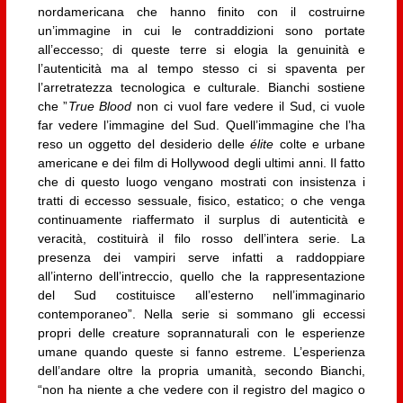
nordamericana che hanno finito con il costruirne
un’immagine in cui le contraddizioni sono portate
all’eccesso; di queste terre si elogia la genuinità e
l’autenticità ma al tempo stesso ci si spaventa per
l’arretratezza tecnologica e culturale. Bianchi sostiene
che ”
True Blood
non ci vuol fare vedere il Sud, ci vuole
far vedere l’immagine del Sud. Quell’immagine che l’ha
reso un oggetto del desiderio delle
élite
colte e urbane
americane e dei film di Hollywood degli ultimi anni. Il fatto
che di questo luogo vengano mostrati con insistenza i
tratti di eccesso sessuale, fisico, estatico; o che venga
continuamente riaffermato il surplus di autenticità e
veracità, costituirà il filo rosso dell’intera serie. La
presenza dei vampiri serve infatti a raddoppiare
all’interno dell’intreccio, quello che la rappresentazione
del Sud costituisce all’esterno nell’immaginario
contemporaneo”. Nella serie si sommano gli eccessi
propri delle creature soprannaturali con le esperienze
umane quando queste si fanno estreme. L’esperienza
dell’andare oltre la propria umanità, secondo Bianchi,
“non ha niente a che vedere con il registro del magico o