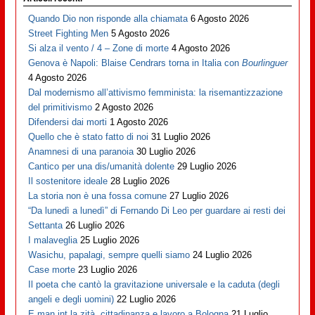
Quando Dio non risponde alla chiamata
6 Agosto 2026
Street Fighting Men
5 Agosto 2026
Si alza il vento / 4 – Zone di morte
4 Agosto 2026
Genova è Napoli: Blaise Cendrars torna in Italia con
Bourlinguer
4 Agosto 2026
Dal modernismo all’attivismo femminista: la risemantizzazione
del primitivismo
2 Agosto 2026
Difendersi dai morti
1 Agosto 2026
Quello che è stato fatto di noi
31 Luglio 2026
Anamnesi di una paranoia
30 Luglio 2026
Cantico per una dis/umanità dolente
29 Luglio 2026
Il sostenitore ideale
28 Luglio 2026
La storia non è una fossa comune
27 Luglio 2026
“Da lunedì a lunedì” di Fernando Di Leo per guardare ai resti dei
Settanta
26 Luglio 2026
I malaveglia
25 Luglio 2026
Wasichu, papalagi, sempre quelli siamo
24 Luglio 2026
Case morte
23 Luglio 2026
Il poeta che cantò la gravitazione universale e la caduta (degli
angeli e degli uomini)
22 Luglio 2026
E man int la zità, cittadinanza e lavoro a Bologna
21 Luglio