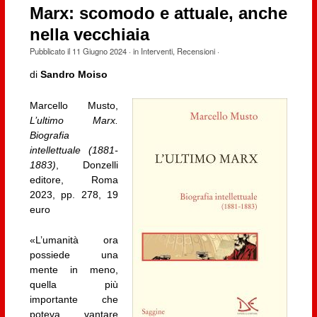
Marx: scomodo e attuale, anche
nella vecchiaia
Pubblicato il
11 Giugno 2024
· in
Interventi
,
Recensioni
·
di
Sandro Moiso
Marcello Musto,
L’ultimo Marx.
Biografia
intellettuale (1881-
1883)
, Donzelli
editore, Roma
2023, pp. 278, 19
euro
«L’umanità ora
possiede una
mente in meno,
quella più
importante che
poteva vantare