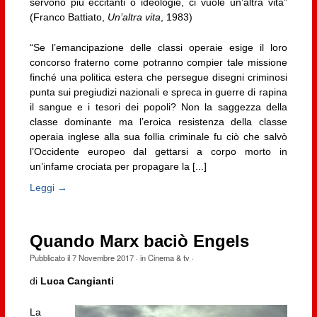
servono più eccitanti o ideologie, ci vuole un’altra vita”
(Franco Battiato,
Un’altra vita
, 1983)
“Se l’emancipazione delle classi operaie esige il loro
concorso fraterno come potranno compier tale missione
finché una politica estera che persegue disegni criminosi
punta sui pregiudizi nazionali e spreca in guerre di rapina
il sangue e i tesori dei popoli? Non la saggezza della
classe dominante ma l’eroica resistenza della classe
operaia inglese alla sua follia criminale fu ciò che salvò
l’Occidente europeo dal gettarsi a corpo morto in
un’infame crociata per propagare la [...]
Leggi →
Quando Marx baciò Engels
Pubblicato il
7 Novembre 2017
· in
Cinema & tv
·
di
Luca Cangianti
La