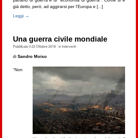
parlano di guerra e di “economia di guerra”. Come si è
già detto, però, ad aggirarsi per l’Europa e [...]
Leggi →
Una guerra civile mondiale
Pubblicato il
23 Ottobre 2019
· in
Interventi
·
di
Sandro Moiso
“Non