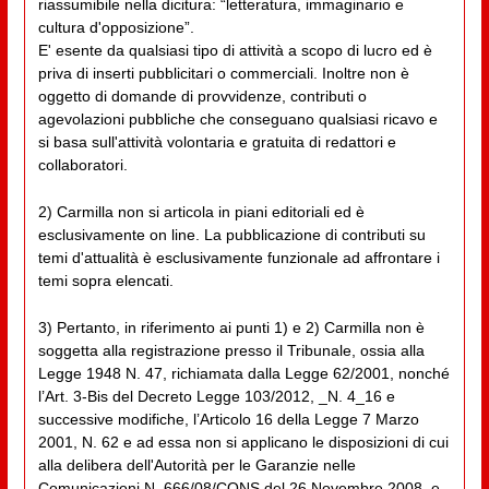
riassumibile nella dicitura: “letteratura, immaginario e
cultura d'opposizione”.
E' esente da qualsiasi tipo di attività a scopo di lucro ed è
priva di inserti pubblicitari o commerciali. Inoltre non è
oggetto di domande di provvidenze, contributi o
agevolazioni pubbliche che conseguano qualsiasi ricavo e
si basa sull'attività volontaria e gratuita di redattori e
collaboratori.
2) Carmilla non si articola in piani editoriali ed è
esclusivamente on line. La pubblicazione di contributi su
temi d'attualità è esclusivamente funzionale ad affrontare i
temi sopra elencati.
3) Pertanto, in riferimento ai punti 1) e 2) Carmilla non è
soggetta alla registrazione presso il Tribunale, ossia alla
Legge 1948 N. 47, richiamata dalla Legge 62/2001, nonché
l’Art. 3-Bis del Decreto Legge 103/2012, _N. 4_16 e
successive modifiche, l’Articolo 16 della Legge 7 Marzo
2001, N. 62 e ad essa non si applicano le disposizioni di cui
alla delibera dell'Autorità per le Garanzie nelle
Comunicazioni N. 666/08/CONS del 26 Novembre 2008, e