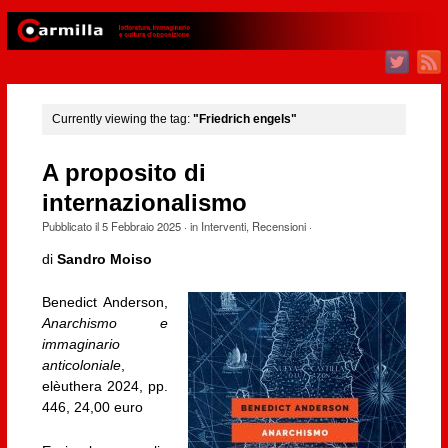
Currently viewing the tag:
"Friedrich engels"
A proposito di
internazionalismo
Pubblicato il
5 Febbraio 2025
· in
Interventi
,
Recensioni
·
di
Sandro Moiso
Benedict Anderson,
Anarchismo e
immaginario
anticoloniale
,
elèuthera 2024, pp.
446, 24,00 euro