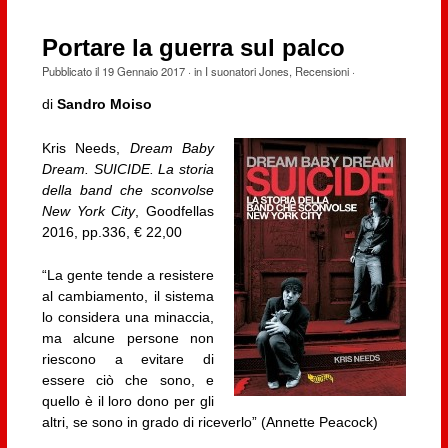
Portare la guerra sul palco
Pubblicato il
19 Gennaio 2017
· in
I suonatori Jones
,
Recensioni
·
di
Sandro Moiso
Kris Needs,
Dream Baby
Dream. SUICIDE. La storia
della band che sconvolse
New York City
, Goodfellas
2016, pp.336, € 22,00
“La gente tende a resistere
al cambiamento, il sistema
lo considera una minaccia,
ma alcune persone non
riescono a evitare di
essere ciò che sono, e
quello è il loro dono per gli
altri, se sono in grado di riceverlo” (Annette Peacock)