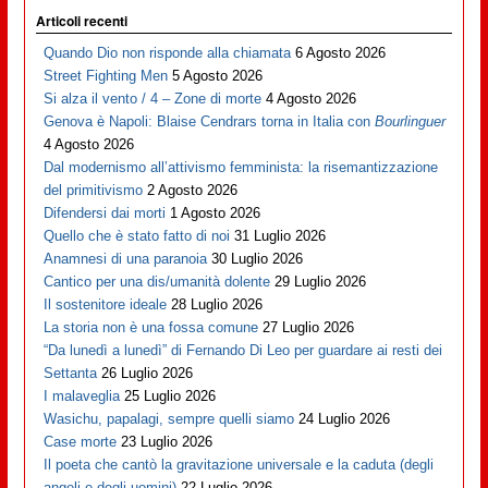
Articoli recenti
Quando Dio non risponde alla chiamata
6 Agosto 2026
Street Fighting Men
5 Agosto 2026
Si alza il vento / 4 – Zone di morte
4 Agosto 2026
Genova è Napoli: Blaise Cendrars torna in Italia con
Bourlinguer
4 Agosto 2026
Dal modernismo all’attivismo femminista: la risemantizzazione
del primitivismo
2 Agosto 2026
Difendersi dai morti
1 Agosto 2026
Quello che è stato fatto di noi
31 Luglio 2026
Anamnesi di una paranoia
30 Luglio 2026
Cantico per una dis/umanità dolente
29 Luglio 2026
Il sostenitore ideale
28 Luglio 2026
La storia non è una fossa comune
27 Luglio 2026
“Da lunedì a lunedì” di Fernando Di Leo per guardare ai resti dei
Settanta
26 Luglio 2026
I malaveglia
25 Luglio 2026
Wasichu, papalagi, sempre quelli siamo
24 Luglio 2026
Case morte
23 Luglio 2026
Il poeta che cantò la gravitazione universale e la caduta (degli
angeli e degli uomini)
22 Luglio 2026