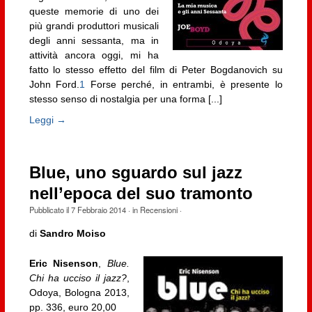
queste memorie di uno dei
più grandi produttori musicali
degli anni sessanta, ma in
attività ancora oggi, mi ha
fatto lo stesso effetto del film di Peter Bogdanovich su
John Ford.
1
Forse perché, in entrambi, è presente lo
stesso senso di nostalgia per una forma [...]
Leggi →
Blue, uno sguardo sul jazz
nell’epoca del suo tramonto
Pubblicato il
7 Febbraio 2014
· in
Recensioni
·
di
Sandro Moiso
Eric Nisenson
,
Blue.
Chi ha ucciso il jazz?
,
Odoya, Bologna 2013,
pp. 336, euro 20,00