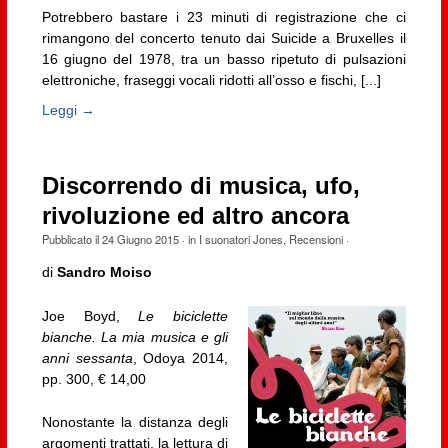
Potrebbero bastare i 23 minuti di registrazione che ci
rimangono del concerto tenuto dai Suicide a Bruxelles il
16 giugno del 1978, tra un basso ripetuto di pulsazioni
elettroniche, fraseggi vocali ridotti all’osso e fischi, [...]
Leggi →
Discorrendo di musica, ufo,
rivoluzione ed altro ancora
Pubblicato il
24 Giugno 2015
· in
I suonatori Jones
,
Recensioni
·
di
Sandro Moiso
Joe Boyd,
Le biciclette
bianche. La mia musica e gli
anni sessanta
, Odoya 2014,
pp. 300, € 14,00
Nonostante la distanza degli
argomenti trattati, la lettura di