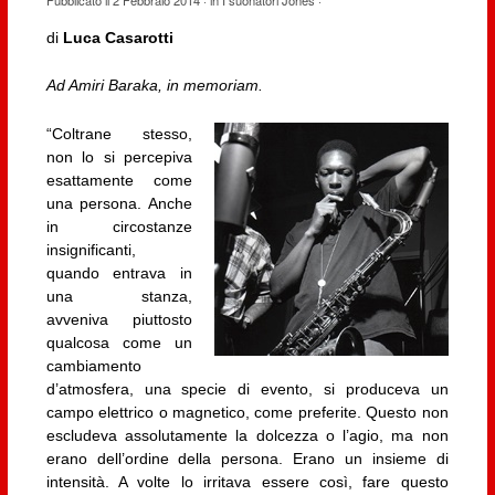
Pubblicato il
2 Febbraio 2014
· in
I suonatori Jones
·
di
Luca Casarotti
Ad Amiri Baraka, in memoriam.
“Coltrane stesso,
non lo si percepiva
esattamente come
una persona. Anche
in circostanze
insignificanti,
quando entrava in
una stanza,
avveniva piuttosto
qualcosa come un
cambiamento
d’atmosfera, una specie di evento, si produceva un
campo elettrico o magnetico, come preferite. Questo non
escludeva assolutamente la dolcezza o l’agio, ma non
erano dell’ordine della persona. Erano un insieme di
intensità. A volte lo irritava essere così, fare questo