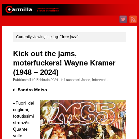
Currently viewing the tag:
"free jazz"
Kick out the jams,
moterfuckers! Wayne Kramer
(1948 – 2024)
Pubblicato il
19 Febbraio 2024
· in
I suonatori Jones
,
Interventi
·
di
Sandro Moiso
«Fuori dai
coglioni,
fottutissimi
stronzi!».
Quante
volte