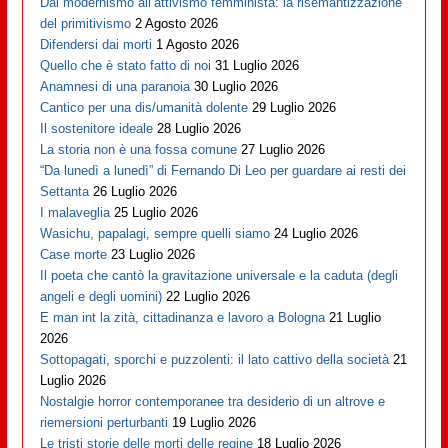
Dal modernismo all’attivismo femminista: la risemantizzazione
del primitivismo
2 Agosto 2026
Difendersi dai morti
1 Agosto 2026
Quello che è stato fatto di noi
31 Luglio 2026
Anamnesi di una paranoia
30 Luglio 2026
Cantico per una dis/umanità dolente
29 Luglio 2026
Il sostenitore ideale
28 Luglio 2026
La storia non è una fossa comune
27 Luglio 2026
“Da lunedì a lunedì” di Fernando Di Leo per guardare ai resti dei
Settanta
26 Luglio 2026
I malaveglia
25 Luglio 2026
Wasichu, papalagi, sempre quelli siamo
24 Luglio 2026
Case morte
23 Luglio 2026
Il poeta che cantò la gravitazione universale e la caduta (degli
angeli e degli uomini)
22 Luglio 2026
E man int la zità, cittadinanza e lavoro a Bologna
21 Luglio
2026
Sottopagati, sporchi e puzzolenti: il lato cattivo della società
21
Luglio 2026
Nostalgie horror contemporanee tra desiderio di un altrove e
riemersioni perturbanti
19 Luglio 2026
Le tristi storie delle morti delle regine
18 Luglio 2026