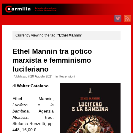
Currently viewing the tag:
"Ethel Mannin"
Ethel Mannin tra gotico
marxista e femminismo
luciferiano
Pubblicato il
20 Agosto 2021
· in
Recensioni
·
di
Walter Catalano
Ethel Mannin,
Lucifero e la
bambina,
Agenzia
Alcatraz, trad.
Stefania Renzetti, pp.
448, 16,00 €.