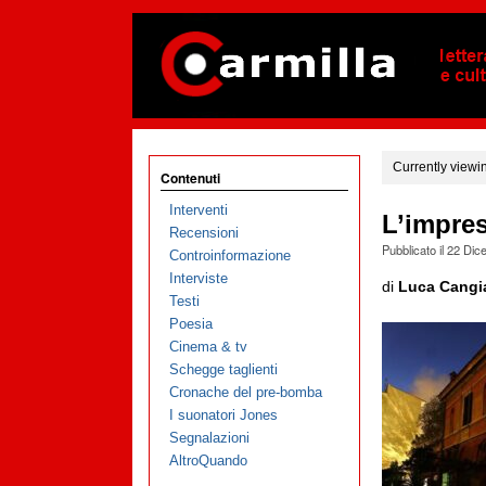
Currently viewi
Contenuti
Interventi
L’impres
Recensioni
Pubblicato il
22 Dic
Controinformazione
Interviste
di
Luca Cangi
Testi
Poesia
Cinema & tv
Schegge taglienti
Cronache del pre-bomba
I suonatori Jones
Segnalazioni
AltroQuando