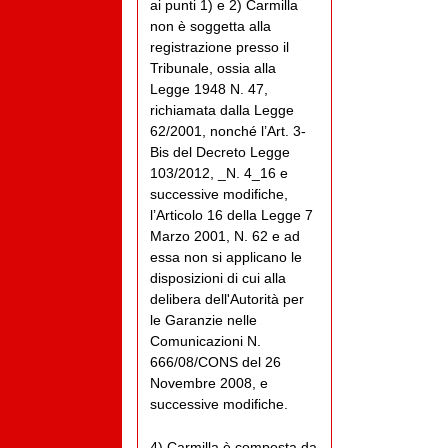
ai punti 1) e 2) Carmilla
non è soggetta alla
registrazione presso il
Tribunale, ossia alla
Legge 1948 N. 47,
richiamata dalla Legge
62/2001, nonché l’Art. 3-
Bis del Decreto Legge
103/2012, _N. 4_16 e
successive modifiche,
l’Articolo 16 della Legge 7
Marzo 2001, N. 62 e ad
essa non si applicano le
disposizioni di cui alla
delibera dell'Autorità per
le Garanzie nelle
Comunicazioni N.
666/08/CONS del 26
Novembre 2008, e
successive modifiche.
4) Carmilla è composta da