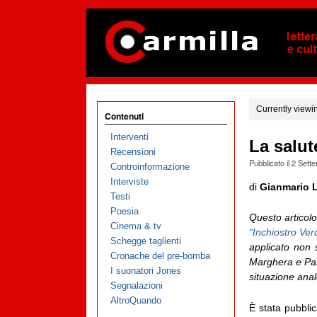
Currently viewi
Contenuti
Interventi
La salut
Recensioni
Pubblicato il
2 Sett
Controinformazione
Interviste
di
Gianmario 
Testi
Poesia
Questo articolo
Cinema & tv
“Inchiostro Ver
Schegge taglienti
applicato non 
Cronache del pre-bomba
Marghera e Patr
I suonatori Jones
situazione ana
Segnalazioni
AltroQuando
È stata pubblic