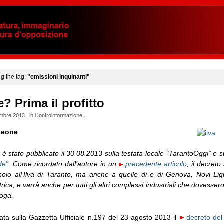
ng the tag:
"emissioni inquinanti"
e? Prima il profitto
embre 2013
· in
Controinformazione
·
Leone
 è stato pubblicato il 30.08.2013 sulla testata locale “TarantoOggi” e s
de”
. Come ricordato dall’autore in un
precedente articolo
, il decret
solo all’Ilva di Taranto, ma anche a quelle di e di Genova, Novi Lig
ica, e varrà anche per tutti gli altri complessi industriali che dovessero
loga.
ata sulla Gazzetta Ufficiale n.197 del 23 agosto 2013 il
decreto del