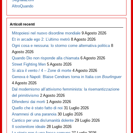
AltroQuando
Articoli recenti
Mitopoiesi nel nuovo disordine mondiale
9 Agosto 2026
Et in arcade ego 2: L’ultimo metrò
8 Agosto 2026
Ogni cosa e nessuna: lo stormo come alternativa politica
8
Agosto 2026
Quando Dio non risponde alla chiamata
6 Agosto 2026
Street Fighting Men
5 Agosto 2026
Si alza il vento / 4 – Zone di morte
4 Agosto 2026
Genova è Napoli: Blaise Cendrars torna in Italia con
Bourlinguer
4 Agosto 2026
Dal modernismo all’attivismo femminista: la risemantizzazione
del primitivismo
2 Agosto 2026
Difendersi dai morti
1 Agosto 2026
Quello che è stato fatto di noi
31 Luglio 2026
Anamnesi di una paranoia
30 Luglio 2026
Cantico per una dis/umanità dolente
29 Luglio 2026
Il sostenitore ideale
28 Luglio 2026
La storia non è una fossa comune
27 Luglio 2026