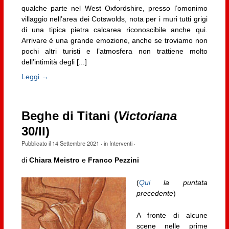
qualche parte nel West Oxfordshire, presso l’omonimo
villaggio nell’area dei Cotswolds, nota per i muri tutti grigi
di una tipica pietra calcarea riconoscibile anche qui.
Arrivare è una grande emozione, anche se troviamo non
pochi altri turisti e l’atmosfera non trattiene molto
dell’intimità degli [...]
Leggi →
Beghe di Titani (
Victoriana
30/II)
Pubblicato il
14 Settembre 2021
· in
Interventi
·
di
Chiara Meistro
e
Franco Pezzini
(
Qui
la puntata
precedente
)
A fronte di alcune
scene nelle prime