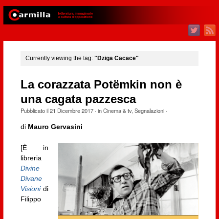
Currently viewing the tag:
"Dziga Cacace"
La corazzata Potëmkin non è
una cagata pazzesca
Pubblicato il
21 Dicembre 2017
· in
Cinema & tv
,
Segnalazioni
·
di
Mauro Gervasini
[È in
libreria
Divine
Divane
Visioni
di
Filippo