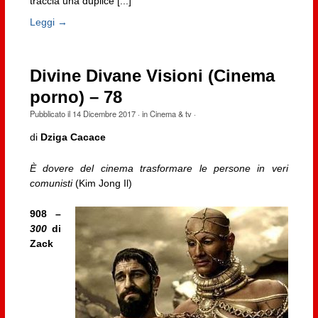
traccia una duplice [...]
Leggi →
Divine Divane Visioni (Cinema
porno) – 78
Pubblicato il
14 Dicembre 2017
· in
Cinema & tv
·
di
Dziga Cacace
È dovere del cinema trasformare le persone in veri
comunisti
(Kim Jong Il)
908 –
300
di
Zack