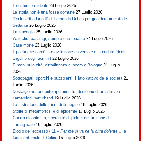
Il sostenitore ideale
28 Luglio 2026
La storia non è una fossa comune
27 Luglio 2026
“Da lunedì a lunedì” di Fernando Di Leo per guardare ai resti dei
Settanta
26 Luglio 2026
I malaveglia
25 Luglio 2026
Wasichu, papalagi, sempre quelli siamo
24 Luglio 2026
Case morte
23 Luglio 2026
Il poeta che cantò la gravitazione universale e la caduta (degli
angeli e degli uomini)
22 Luglio 2026
E man int la zità, cittadinanza e lavoro a Bologna
21 Luglio
2026
Sottopagati, sporchi e puzzolenti: il lato cattivo della società
21
Luglio 2026
Nostalgie horror contemporanee tra desiderio di un altrove e
riemersioni perturbanti
19 Luglio 2026
Le tristi storie delle morti delle regine
18 Luglio 2026
Storie di metamorfosi e di epidemie
17 Luglio 2026
Guerra algoritmica, sovranità digitale e costruzione di
immaginario
16 Luglio 2026
Elogio dell’eccesso / 11 –
Per me si va ne la città dolente…
la
fucina infernale di Cèline
15 Luglio 2026