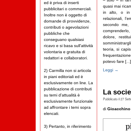
ed è priva di inserti
quasi mai rica
pubblicitari o commerciali.
in alto, o in
Inoltre non è oggetto di
relazionali, l
domande di provvidenze,
secondo me, c
contributi o agevolazioni
comprenderlo,
pubbliche che
dolore, restit
conseguano qualsiasi
somministrargl
ricavo e si basa sull'attività
teoria, si cap
volontaria e gratuita di
frequentazion
redattori e collaboratori.
potevo fare [...]
Leggi →
2) Carmilla non si articola
in piani editoriali ed è
esclusivamente on line. La
pubblicazione di contributi
La socie
su temi d'attualità è
Pubblicato il
27 Set
esclusivamente funzionale
ad affrontare i temi sopra
di
Gioacchino
elencati.
3) Pertanto, in riferimento