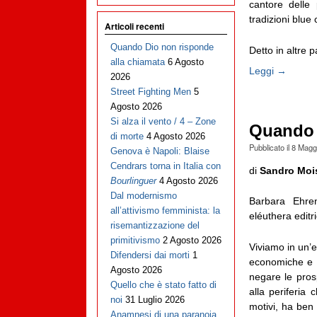
cantore delle 
tradizioni blue c
Articoli recenti
Quando Dio non risponde
Detto in altre p
alla chiamata
6 Agosto
Leggi →
2026
Street Fighting Men
5
Agosto 2026
Si alza il vento / 4 – Zone
Quando 
di morte
4 Agosto 2026
Pubblicato il
8 Magg
Genova è Napoli: Blaise
Cendrars torna in Italia con
di
Sandro Moi
Bourlinguer
4 Agosto 2026
Dal modernismo
Barbara Ehre
all’attivismo femminista: la
eléuthera editr
risemantizzazione del
primitivismo
2 Agosto 2026
Viviamo in un’et
Difendersi dai morti
1
economiche e d
Agosto 2026
negare le pros
Quello che è stato fatto di
alla periferia
noi
31 Luglio 2026
motivi, ha ben
Anamnesi di una paranoia