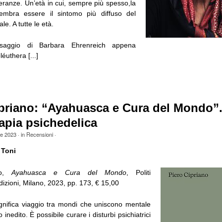
peranze. Un’età in cui, sempre più spesso,la
embra essere il sintomo più diffuso del
e. A tutte le età.
o saggio di Barbara Ehrenreich appena
éuthera [...]
ipriano: “Ayahuasca e Cura del Mondo”.
apia psichedelica
le 2023
· in
Recensioni
·
 Toni
no,
Ayahuasca e Cura del Mondo
, Politi
izioni, Milano, 2023, pp. 173, € 15,00
nifica viaggio tra mondi che uniscono mentale
inedito. È possibile curare i disturbi psichiatrici