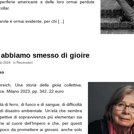
periferie americane e delle loro ormai perdute
ollar.
arole è ormai evidente, per chi [...]
abbiamo smesso di gioire
io 2024
· in
Recensioni
·
so
nreich,
Una storia della gioia collettiva
,
ice, Milano 2023, pp. 342, 22 euro
à di ferro, di fuoco e di sangue, di difficoltà
i disastro ambientale. Un’età che sembra
pettive di sopravvivenza più elementari sia
 che al cuore dell’Impero e che, per questi
 poco da promettere ai giovani, anche solo