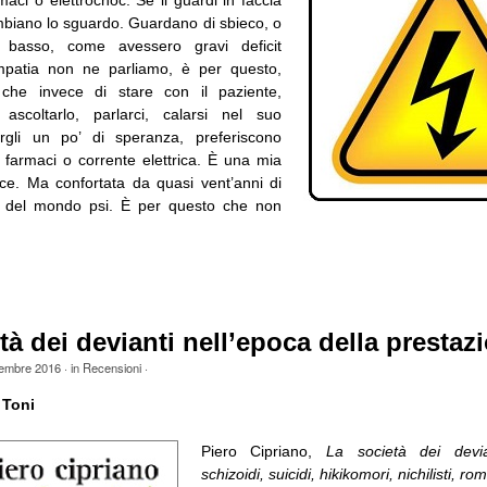
mbiano lo sguardo. Guardano di sbieco, o
 basso, come avessero gravi deficit
’empatia non ne parliamo, è per questo,
he invece di stare con il paziente,
 ascoltarlo, parlarci, calarsi nel suo
uirgli un po’ di speranza, preferiscono
i farmaci o corrente elettrica. È una mia
isce. Ma confortata da quasi vent’anni di
e del mondo psi. È per questo che non
tà dei devianti nell’epoca della prestaz
tembre 2016
· in
Recensioni
·
 Toni
Piero Cipriano,
La società dei devia
schizoidi, suicidi, hikikomori, nichilisti, rom