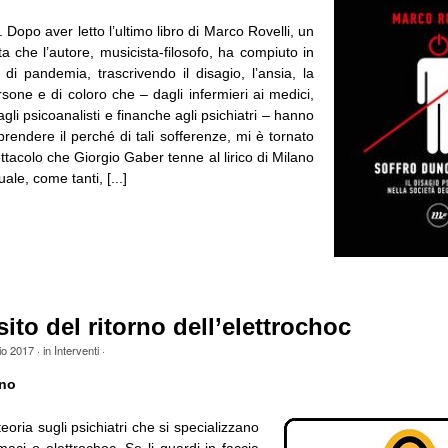
. Dopo aver letto l’ultimo libro di Marco Rovelli, un
ta che l’autore, musicista-filosofo, ha compiuto in
 di pandemia, trascrivendo il disagio, l’ansia, la
sone e di coloro che – dagli infermieri ai medici,
agli psicoanalisti e finanche agli psichiatri – hanno
endere il perché di tali sofferenze, mi è tornato
ttacolo che Giorgio Gaber tenne al lirico di Milano
ale, come tanti, [...]
ito del ritorno dell’elettrochoc
io 2017
· in
Interventi
·
ano
eoria sugli psichiatri che si specializzano
maci o elettrochoc. Se li guardi in faccia