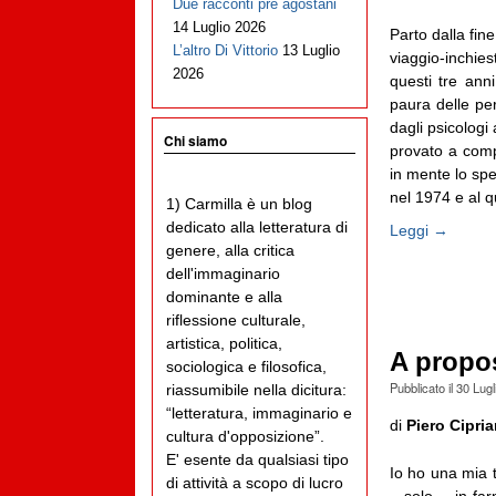
Due racconti pre agostani
14 Luglio 2026
Parto dalla fine
L’altro Di Vittorio
13 Luglio
viaggio-inchies
2026
questi tre anni
paura delle per
dagli psicologi 
Chi siamo
provato a compr
in mente lo spe
nel 1974 e al qu
1) Carmilla è un blog
dedicato alla letteratura di
Leggi →
genere, alla critica
dell'immaginario
dominante e alla
riflessione culturale,
artistica, politica,
A propos
sociologica e filosofica,
Pubblicato il
30 Lugl
riassumibile nella dicitura:
“letteratura, immaginario e
di
Piero Cipri
cultura d'opposizione”.
E' esente da qualsiasi tipo
Io ho una mia t
di attività a scopo di lucro
– solo – in far