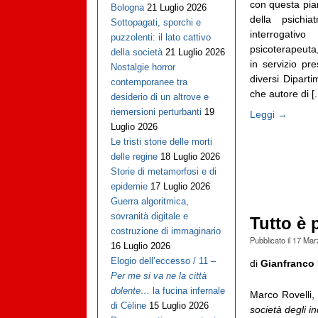
con questa pia
Bologna
21 Luglio 2026
della psichia
Sottopagati, sporchi e
interrogativ
puzzolenti: il lato cattivo
psicoterapeuta,
della società
21 Luglio 2026
in servizio p
Nostalgie horror
diversi Diparti
contemporanee tra
che autore di [..
desiderio di un altrove e
riemersioni perturbanti
19
Leggi →
Luglio 2026
Le tristi storie delle morti
delle regine
18 Luglio 2026
Storie di metamorfosi e di
epidemie
17 Luglio 2026
Guerra algoritmica,
sovranità digitale e
Tutto è 
costruzione di immaginario
Pubblicato il
17 Mar
16 Luglio 2026
Elogio dell’eccesso / 11 –
di
Gianfranco 
Per me si va ne la città
dolente…
la fucina infernale
Marco Rovelli
di Cèline
15 Luglio 2026
società degli in