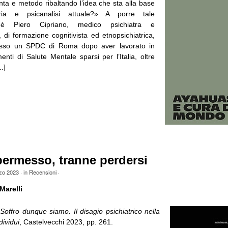
nta e metodo ribaltando l’idea che sta alla base
tria e psicanalisi attuale?» A porre tale
o è Piero Cipriano, medico psichiatra e
 di formazione cognitivista ed etnopsichiatrica,
resso un SPDC di Roma dopo aver lavorato in
menti di Salute Mentale sparsi per l’Italia, oltre
.]
permesso, tranne perdersi
zo 2023
· in
Recensioni
·
Marelli
,
Soffro dunque siamo. Il disagio psichiatrico nella
dividui
, Castelvecchi 2023, pp. 261.