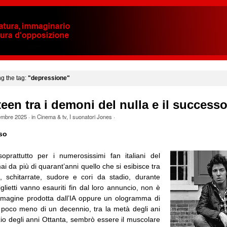
ng the tag:
"depressione"
een tra i demoni del nulla e il success
embre 2025
· in
Cinema & tv
,
I suonatori Jones
·
so
soprattutto per i numerosissimi fan italiani del
i da più di quarant’anni quello che si esibisce tra
lla, schitarrate, sudore e cori da stadio, durante
iglietti vanno esauriti fin dal loro annuncio, non è
mmagine prodotta dall’IA oppure un ologramma di
 poco meno di un decennio, tra la metà degli ani
izio degli anni Ottanta, sembrò essere il muscolare