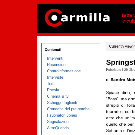
Currently viewi
Contenuti
Interventi
Springst
Recensioni
Pubblicato il
29 Dic
Controinformazione
Interviste
di
Sandro Moi
Testi
Poesia
Spiace dirlo, 
Cinema & tv
“Boss”, ma orma
Schegge taglienti
strepiti di fo
Cronache del pre-bomba
tournée i cui b
I suonatori Jones
altro che un’i
Segnalazioni
quello che per
AltroQuando
Settanta e l’in