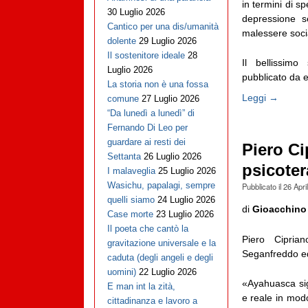
in termini di s
30 Luglio 2026
depressione s
Cantico per una dis/umanità
malessere social
dolente
29 Luglio 2026
Il sostenitore ideale
28
Il bellissim
Luglio 2026
pubblicato da el
La storia non è una fossa
Leggi →
comune
27 Luglio 2026
“Da lunedì a lunedì” di
Fernando Di Leo per
guardare ai resti dei
Piero C
Settanta
26 Luglio 2026
psicoter
I malaveglia
25 Luglio 2026
Wasichu, papalagi, sempre
Pubblicato il
26 Apri
quelli siamo
24 Luglio 2026
di
Gioacchino
Case morte
23 Luglio 2026
Il poeta che cantò la
Piero Cipria
gravitazione universale e la
Seganfreddo ed
caduta (degli angeli e degli
uomini)
22 Luglio 2026
«Ayahuasca sig
E man int la zità,
e reale in modo 
cittadinanza e lavoro a