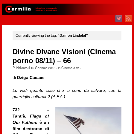
Currently viewing the tag:
"Damon Lindelof"
Divine Divane Visioni (Cinema
porno 08/11) – 66
Pubblicato il
15 Gennaio 2015
· in
Cinema & tv
·
di
Dziga Cacace
Lo vedi quante cose che ci sono da salvare, con la
guerriglia culturale? (A.F.A.)
732 –
Tant’è,
Flags of
Our Fathers
è un
film destrorso di