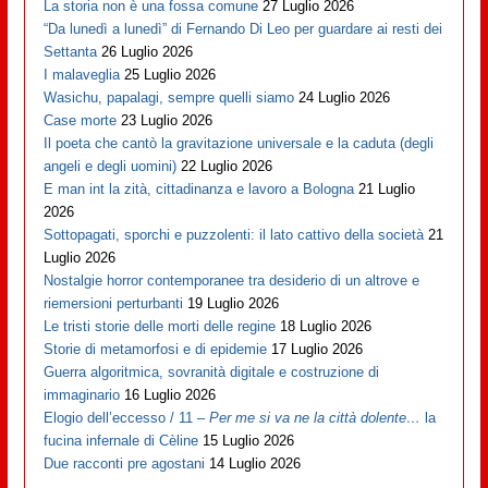
La storia non è una fossa comune
27 Luglio 2026
“Da lunedì a lunedì” di Fernando Di Leo per guardare ai resti dei
Settanta
26 Luglio 2026
I malaveglia
25 Luglio 2026
Wasichu, papalagi, sempre quelli siamo
24 Luglio 2026
Case morte
23 Luglio 2026
Il poeta che cantò la gravitazione universale e la caduta (degli
angeli e degli uomini)
22 Luglio 2026
E man int la zità, cittadinanza e lavoro a Bologna
21 Luglio
2026
Sottopagati, sporchi e puzzolenti: il lato cattivo della società
21
Luglio 2026
Nostalgie horror contemporanee tra desiderio di un altrove e
riemersioni perturbanti
19 Luglio 2026
Le tristi storie delle morti delle regine
18 Luglio 2026
Storie di metamorfosi e di epidemie
17 Luglio 2026
Guerra algoritmica, sovranità digitale e costruzione di
immaginario
16 Luglio 2026
Elogio dell’eccesso / 11 –
Per me si va ne la città dolente…
la
fucina infernale di Cèline
15 Luglio 2026
Due racconti pre agostani
14 Luglio 2026