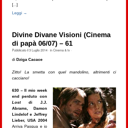
[...]
Leggi →
Divine Divane Visioni (Cinema
di papà 06/07) – 61
Pubblicato il
3 Luglio 2014
· in
Cinema & tv
·
di
Dziga Cacace
Zitto! La smetta con quel mandolino, altrimenti ci
cacciano!
630 – Il mio week
end perduto con
Lost
di J.J.
Abrams, Damon
Lindelof e Jeffrey
Lieber, USA 2004
Arriva Pasqua e io