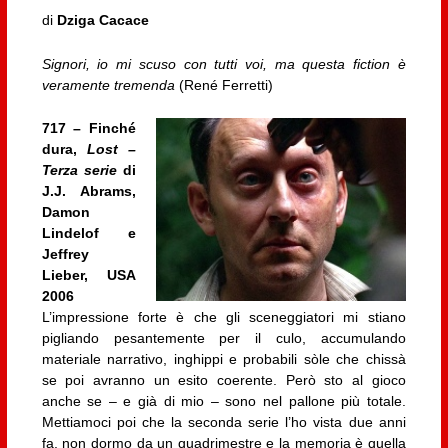
di
Dziga Cacace
Signori, io mi scuso con tutti voi, ma questa fiction è
veramente tremenda
(René Ferretti)
717 – Finché
dura,
Lost –
Terza serie
di
J.J. Abrams,
Damon
Lindelof e
Jeffrey
Lieber, USA
2006
L’impressione forte è che gli sceneggiatori mi stiano
pigliando pesantemente per il culo, accumulando
materiale narrativo, inghippi e probabili sòle che chissà
se poi avranno un esito coerente. Però sto al gioco
anche se – e già di mio – sono nel pallone più totale.
Mettiamoci poi che la seconda serie l’ho vista due anni
fa, non dormo da un quadrimestre e la memoria è quella