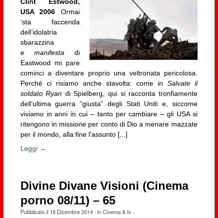
Clint Estwood,
USA 2006
Ormai
‘sta faccenda
dell’idolatria
sbarazzina
e
manifesta
di
Eastwood mi pare
cominci a diventare proprio una veltronata pericolosa.
Perché ci risiamo anche stavolta: come in
Salvate il
soldato Ryan
di Spielberg, qui si racconta tronfiamente
dell’ultima guerra “giusta” degli Stati Uniti e, siccome
viviamo in anni in cui – tanto per cambiare – gli USA si
ritengono in missione per conto di Dio a menare mazzate
per il mondo, alla fine l’assunto [...]
Leggi →
Divine Divane Visioni (Cinema
porno 08/11) – 65
Pubblicato il
18 Dicembre 2014
· in
Cinema & tv
·