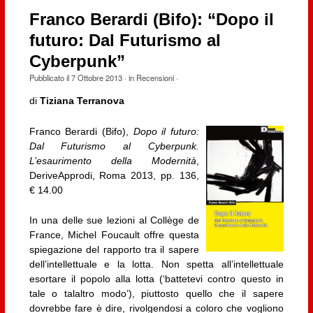
Franco Berardi (Bifo): “Dopo il
futuro: Dal Futurismo al
Cyberpunk”
Pubblicato il
7 Ottobre 2013
· in
Recensioni
·
di
Tiziana Terranova
Franco Berardi (Bifo),
Dopo il futuro:
Dal Futurismo al Cyberpunk.
L’esaurimento della Modernità
,
DeriveApprodi, Roma 2013, pp. 136,
€ 14.00
In una delle sue lezioni al Collège de
France, Michel Foucault offre questa
spiegazione del rapporto tra il sapere
dell’intellettuale e la lotta. Non spetta all’intellettuale
esortare il popolo alla lotta (‘battetevi contro questo in
tale o talaltro modo’), piuttosto quello che il sapere
dovrebbe fare è dire, rivolgendosi a coloro che vogliono