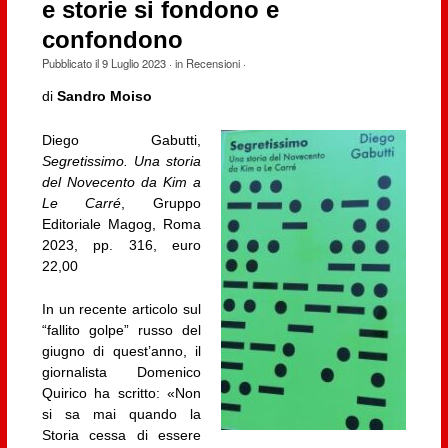
e storie si fondono e
confondono
Pubblicato il
9 Luglio 2023
· in
Recensioni
·
di
Sandro Moiso
Diego Gabutti,
Segretissimo. Una storia
del Novecento da Kim a
Le Carré
, Gruppo
Editoriale Magog, Roma
2023, pp. 316, euro
22,00
In un recente articolo sul
“fallito golpe” russo del
giugno di quest’anno, il
giornalista Domenico
Quirico ha scritto: «Non
si sa mai quando la
Storia cessa di essere