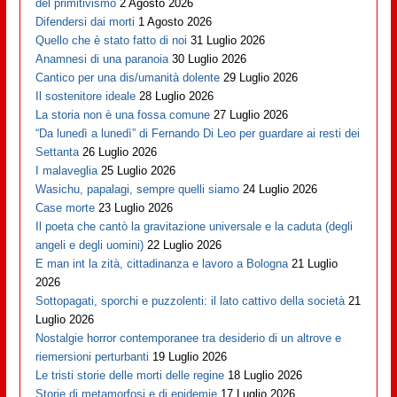
del primitivismo
2 Agosto 2026
Difendersi dai morti
1 Agosto 2026
Quello che è stato fatto di noi
31 Luglio 2026
Anamnesi di una paranoia
30 Luglio 2026
Cantico per una dis/umanità dolente
29 Luglio 2026
Il sostenitore ideale
28 Luglio 2026
La storia non è una fossa comune
27 Luglio 2026
“Da lunedì a lunedì” di Fernando Di Leo per guardare ai resti dei
Settanta
26 Luglio 2026
I malaveglia
25 Luglio 2026
Wasichu, papalagi, sempre quelli siamo
24 Luglio 2026
Case morte
23 Luglio 2026
Il poeta che cantò la gravitazione universale e la caduta (degli
angeli e degli uomini)
22 Luglio 2026
E man int la zità, cittadinanza e lavoro a Bologna
21 Luglio
2026
Sottopagati, sporchi e puzzolenti: il lato cattivo della società
21
Luglio 2026
Nostalgie horror contemporanee tra desiderio di un altrove e
riemersioni perturbanti
19 Luglio 2026
Le tristi storie delle morti delle regine
18 Luglio 2026
Storie di metamorfosi e di epidemie
17 Luglio 2026