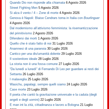
Quando Dio non risponde alla chiamata
6 Agosto 2026
Street Fighting Men
5 Agosto 2026
Si alza il vento / 4 – Zone di morte
4 Agosto 2026
Genova è Napoli: Blaise Cendrars torna in Italia con
Bourlinguer
4 Agosto 2026
Dal modernismo all’attivismo femminista: la risemantizzazione
del primitivismo
2 Agosto 2026
Difendersi dai morti
1 Agosto 2026
Quello che è stato fatto di noi
31 Luglio 2026
Anamnesi di una paranoia
30 Luglio 2026
Cantico per una dis/umanità dolente
29 Luglio 2026
Il sostenitore ideale
28 Luglio 2026
La storia non è una fossa comune
27 Luglio 2026
“Da lunedì a lunedì” di Fernando Di Leo per guardare ai resti dei
Settanta
26 Luglio 2026
I malaveglia
25 Luglio 2026
Wasichu, papalagi, sempre quelli siamo
24 Luglio 2026
Case morte
23 Luglio 2026
Il poeta che cantò la gravitazione universale e la caduta (degli
angeli e degli uomini)
22 Luglio 2026
E man int la zità, cittadinanza e lavoro a Bologna
21 Luglio