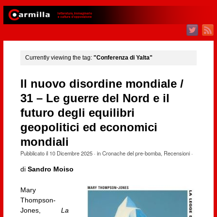
Currently viewing the tag:
"Conferenza di Yalta"
Il nuovo disordine mondiale /
31 – Le guerre del Nord e il
futuro degli equilibri
geopolitici ed economici
mondiali
Pubblicato il
10 Dicembre 2025
· in
Cronache del pre-bomba
,
Recensioni
·
di
Sandro Moiso
Mary
Thompson-
Jones,
La