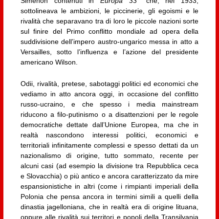
Simenon contenuti in
Europa 33
che, nel 1933,
sottolineava le ambizioni, le piccinerie, gli egoismi e le
rivalità che separavano tra di loro le piccole nazioni sorte
sul finire del Primo conflitto mondiale ad opera della
suddivisione dell’impero austro-ungarico messa in atto a
Versailles, sotto l’influenza e l’azione del presidente
americano Wilson.
Odii, rivalità, pretese, sabotaggi politici ed economici che
vediamo in atto ancora oggi, in occasione del conflitto
russo-ucraino, e che spesso i media mainstream
riducono a filo-putinismo o a disattenzioni per le regole
democratiche dettate dall’Unione Europea, ma che in
realtà nascondono interessi politici, economici e
territoriali infinitamente complessi e spesso dettati da un
nazionalismo di origine, tutto sommato, recente per
alcuni casi (ad esempio la divisione tra Repubblica ceca
e Slovacchia) o più antico e ancora caratterizzato da mire
espansionistiche in altri (come i rimpianti imperiali della
Polonia che pensa ancora in termini simili a quelli della
dinastia jagelloniana, che in realtà era di origine lituana,
oppure alle rivalità sui territori e popoli della Transilvania