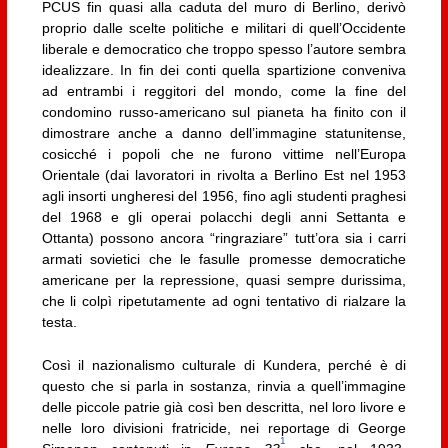
PCUS fin quasi alla caduta del muro di Berlino, derivò
proprio dalle scelte politiche e militari di quell’Occidente
liberale e democratico che troppo spesso l’autore sembra
idealizzare. In fin dei conti quella spartizione conveniva
ad entrambi i reggitori del mondo, come la fine del
condomino russo-americano sul pianeta ha finito con il
dimostrare anche a danno dell’immagine statunitense,
cosicché i popoli che ne furono vittime nell’Europa
Orientale (dai lavoratori in rivolta a Berlino Est nel 1953
agli insorti ungheresi del 1956, fino agli studenti praghesi
del 1968 e gli operai polacchi degli anni Settanta e
Ottanta) possono ancora “ringraziare” tutt’ora sia i carri
armati sovietici che le fasulle promesse democratiche
americane per la repressione, quasi sempre durissima,
che li colpì ripetutamente ad ogni tentativo di rialzare la
testa.
Così il nazionalismo culturale di Kundera, perché è di
questo che si parla in sostanza, rinvia a quell’immagine
delle piccole patrie già così ben descritta, nel loro livore e
nelle loro divisioni fratricide, nei reportage di George
1