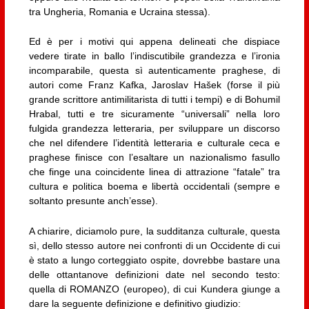
tra Ungheria, Romania e Ucraina stessa).
Ed è per i motivi qui appena delineati che dispiace
vedere tirate in ballo l’indiscutibile grandezza e l’ironia
incomparabile, questa sì autenticamente praghese, di
autori come Franz Kafka, Jaroslav Hašek (forse il più
grande scrittore antimilitarista di tutti i tempi) e di Bohumil
Hrabal, tutti e tre sicuramente “universali” nella loro
fulgida grandezza letteraria, per sviluppare un discorso
che nel difendere l’identità letteraria e culturale ceca e
praghese finisce con l’esaltare un nazionalismo fasullo
che finge una coincidente linea di attrazione “fatale” tra
cultura e politica boema e libertà occidentali (sempre e
soltanto presunte anch’esse).
A chiarire, diciamolo pure, la sudditanza culturale, questa
sì, dello stesso autore nei confronti di un Occidente di cui
è stato a lungo corteggiato ospite, dovrebbe bastare una
delle ottantanove definizioni date nel secondo testo:
quella di ROMANZO (europeo), di cui Kundera giunge a
dare la seguente definizione e definitivo giudizio: