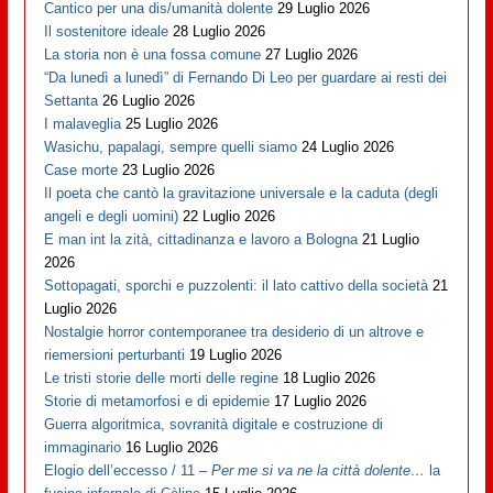
Cantico per una dis/umanità dolente
29 Luglio 2026
Il sostenitore ideale
28 Luglio 2026
La storia non è una fossa comune
27 Luglio 2026
“Da lunedì a lunedì” di Fernando Di Leo per guardare ai resti dei
Settanta
26 Luglio 2026
I malaveglia
25 Luglio 2026
Wasichu, papalagi, sempre quelli siamo
24 Luglio 2026
Case morte
23 Luglio 2026
Il poeta che cantò la gravitazione universale e la caduta (degli
angeli e degli uomini)
22 Luglio 2026
E man int la zità, cittadinanza e lavoro a Bologna
21 Luglio
2026
Sottopagati, sporchi e puzzolenti: il lato cattivo della società
21
Luglio 2026
Nostalgie horror contemporanee tra desiderio di un altrove e
riemersioni perturbanti
19 Luglio 2026
Le tristi storie delle morti delle regine
18 Luglio 2026
Storie di metamorfosi e di epidemie
17 Luglio 2026
Guerra algoritmica, sovranità digitale e costruzione di
immaginario
16 Luglio 2026
Elogio dell’eccesso / 11 –
Per me si va ne la città dolente…
la