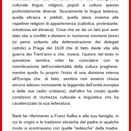
culturale lingue, religioni, popoli e culture spesso
profondamente diverse. Sicuramente la lingua tedesca,
quella ebraica e yiddish, quella slava insieme alle
rispettive religioni di appartenenza (cattolica, protestante,
ortodossa ed ebraica). Cosa che se da un lato può aver
dato vita a conflitti e divisioni in numerosi momenti storici
(si pensi soltanto alla defenestrazione dei delegati
cattolici a Praga del 1618 che di fatto diede vita alla
guerra dei Trent’anni e che, invece, l’autore nel testo in
questione sembra voler far coincidere con la
rivendicazione dell’occidentalità della cultura praghese,
mentre quello fu proprio l’inizio di una divisione interna
all’Europa che, di fatto, sembra non essersi chiusa
ancora adesso nonostante la leggenda dell’unità europea
e delle sue radici cristiane), dall’altro ha creato quelle
condizioni di ricchezza culturale e linguistica che ha
caratterizzato la sua letteratura.
Basti far riferimento a Franz Kafka e alla sua famiglia, in
cui le origini e le tradizioni ebraiche del padre in qualche
modo si scontravano con quelle “tedesche” della madre.