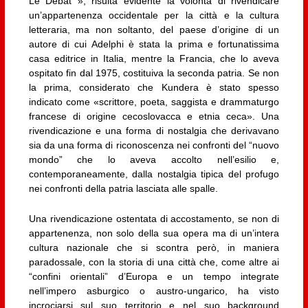
Le Débat », risulta evidente la volontà di rivendicare
un’appartenenza occidentale per la città e la cultura
letteraria, ma non soltanto, del paese d’origine di un
autore di cui Adelphi è stata la prima e fortunatissima
casa editrice in Italia, mentre la Francia, che lo aveva
ospitato fin dal 1975, costituiva la seconda patria. Se non
la prima, considerato che Kundera è stato spesso
indicato come «scrittore, poeta, saggista e drammaturgo
francese di origine cecoslovacca e etnia ceca». Una
rivendicazione e una forma di nostalgia che derivavano
sia da una forma di riconoscenza nei confronti del “nuovo
mondo” che lo aveva accolto nell’esilio e,
contemporaneamente, dalla nostalgia tipica del profugo
nei confronti della patria lasciata alle spalle.
Una rivendicazione ostentata di accostamento, se non di
appartenenza, non solo della sua opera ma di un’intera
cultura nazionale che si scontra però, in maniera
paradossale, con la storia di una città che, come altre ai
“confini orientali” d’Europa e un tempo integrate
nell’impero asburgico o austro-ungarico, ha visto
incrociarsi sul suo territorio e nel suo background