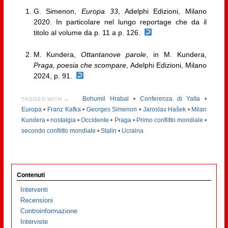
G. Simenon,
Europa 33
, Adelphi Edizioni, Milano
2020. In particolare nel lungo reportage che da il
titolo al volume da p. 11 a p. 126.
M. Kundera,
Ottantanove parole
, in M. Kundera,
Praga, poesia che scompare
, Adelphi Edizioni, Milano
2024, p. 91.
Bohumil Hrabal
•
Conferenza di Yalta
•
TAGGED WITH →
Europa
•
Franz Kafka
•
Georges Simenon
•
Jaroslav Hašek
•
Milan
Kundera
•
nostalgia
•
Occidente
•
Praga
•
Primo conflitto mondiale
•
secondo conflitto mondiale
•
Stalin
•
Ucraina
Contenuti
Interventi
Recensioni
Controinformazione
Interviste