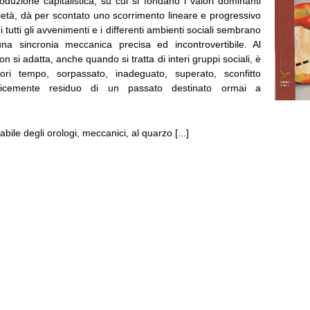
duzione capitalistica, su cui si fondano i valori dominanti
cietà, dà per scontato uno scorrimento lineare e progressivo
 tutti gli avvenimenti e i differenti ambienti sociali sembrano
na sincronia meccanica precisa ed incontrovertibile. Al
n si adatta, anche quando si tratta di interi gruppi sociali, è
uori tempo, sorpassato, inadeguato, superato, sconfitto
icemente residuo di un passato destinato ormai a
bile degli orologi, meccanici, al quarzo [...]