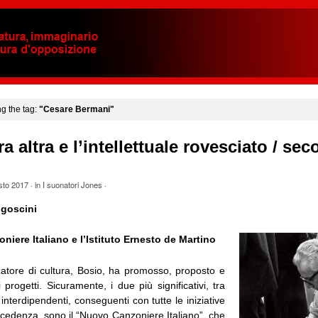
ng the tag:
"Cesare Bermani"
ra altra e l’intellettuale rovesciato / se
sto 2017
· in
I suonatori Jones
·
goscini
niere Italiano e l’Istituto Ernesto de Martino
tore di cultura, Bosio, ha promosso, proposto e
i progetti. Sicuramente, i due più significativi, tra
 interdipendenti, conseguenti con tutte le iniziative
ecedenza, sono il “Nuovo Canzoniere Italiano”, che