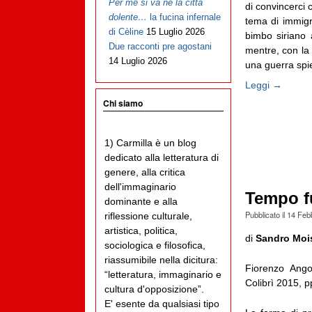
Per me si va ne la città
di convincerci 
dolente…
la fucina infernale
tema di immigr
di Cèline
15 Luglio 2026
bimbo siriano 
Due racconti pre agostani
mentre, con la
14 Luglio 2026
una guerra spiet
Leggi →
Chi siamo
1) Carmilla è un blog
dedicato alla letteratura di
genere, alla critica
dell'immaginario
Tempo fu
dominante e alla
Pubblicato il
14 Feb
riflessione culturale,
artistica, politica,
di
Sandro Moi
sociologica e filosofica,
riassumibile nella dicitura:
Fiorenzo Ango
“letteratura, immaginario e
Colibrì 2015, p
cultura d'opposizione”.
E' esente da qualsiasi tipo