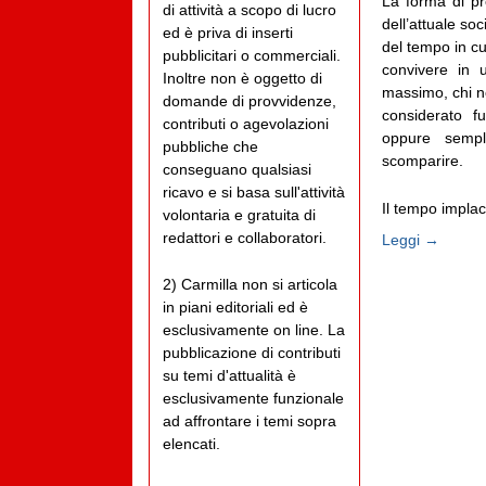
La forma di pro
di attività a scopo di lucro
dell’attuale so
ed è priva di inserti
del tempo in cui
pubblicitari o commerciali.
convivere in u
Inoltre non è oggetto di
massimo, chi no
domande di provvidenze,
considerato f
contributi o agevolazioni
oppure sempl
pubbliche che
scomparire.
conseguano qualsiasi
ricavo e si basa sull'attività
Il tempo implaca
volontaria e gratuita di
redattori e collaboratori.
Leggi →
2) Carmilla non si articola
in piani editoriali ed è
esclusivamente on line. La
pubblicazione di contributi
su temi d'attualità è
esclusivamente funzionale
ad affrontare i temi sopra
elencati.