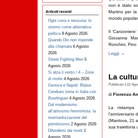
non è stato sol
Articoli recenti
Martino per la
mondo popolare
Ogni cosa e nessuna: lo
stormo come alternativa
Il ‘Canzoniere’
politica
8 Agosto 2026
Giovanna Mari
Quando Dio non risponde
Ronchini, Pino 
alla chiamata
6 Agosto
2026
Leggi →
Street Fighting Men
5
Agosto 2026
Si alza il vento / 4 – Zone
La cultur
di morte
4 Agosto 2026
Pubblicato il
22 Ago
Genova è Napoli: Blaise
Cendrars torna in Italia con
di
Fiorenzo An
Bourlinguer
4 Agosto 2026
Dal modernismo
La ristampa 
all’attivismo femminista: la
l’anniversario 
risemantizzazione del
(Mantova, 21 a
primitivismo
2 Agosto 2026
sua traiettoria 
Difendersi dai morti
1
Agosto 2026