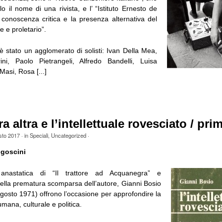
o il nome di una rivista, e l’ “Istituto Ernesto de
 conoscenza critica e la presenza alternativa del
 e proletario”.
 è stato un agglomerato di solisti: Ivan Della Mea,
ni, Paolo Pietrangeli, Alfredo Bandelli, Luisa
Masi, Rosa [...]
a altra e l’intellettuale rovesciato / pri
sto 2017
· in
Speciali
,
Uncategorized
·
goscini
anastatica di “Il trattore ad Acquanegra” e
della prematura scomparsa dell’autore, Gianni Bosio
gosto 1971) offrono l’occasione per approfondire la
umana, culturale e politica.