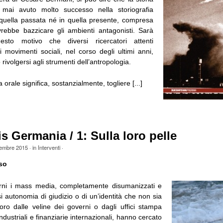
mai avuto molto successo nella storiografia
n quella passata né in quella presente, compresa
rebbe bazzicare gli ambienti antagonisti. Sarà
sto motivo che diversi ricercatori attenti
ei movimenti sociali, nel corso degli ultimi anni,
rivolgersi agli strumenti dell’antropologia.
 orale significa, sostanzialmente, togliere [...]
is Germania / 1: Sulla loro pelle
tembre 2015
· in
Interventi
·
so
orni i mass media, completamente disumanizzati e
asi autonomia di giudizio o di un’identità che non sia
loro dalle veline dei governi o dagli uffici stampa
ndustriali e finanziarie internazionali, hanno cercato