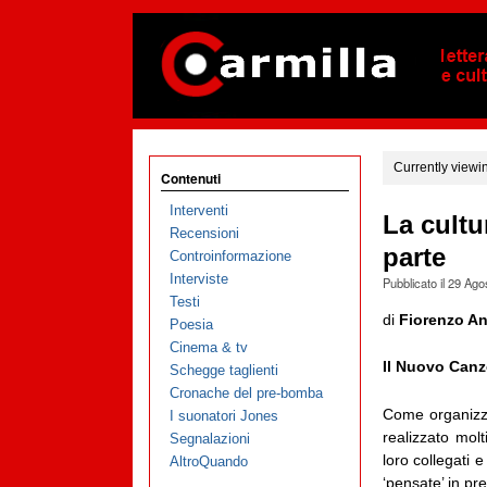
Currently viewi
Contenuti
Interventi
La cultu
Recensioni
parte
Controinformazione
Interviste
Pubblicato il
29 Ago
Testi
di
Fiorenzo An
Poesia
Cinema & tv
Il Nuovo Canzo
Schegge taglienti
Cronache del pre-bomba
Come organizza
I suonatori Jones
realizzato molt
Segnalazioni
loro collegati e
AltroQuando
‘pensate’ in pr