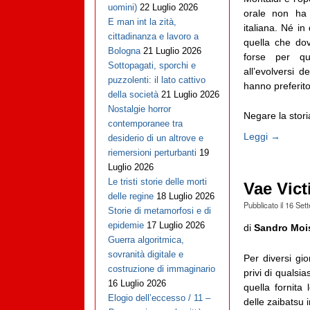
uomini)
22 Luglio 2026
orale non ha 
E man int la zità,
italiana. Né i
cittadinanza e lavoro a
quella che dov
Bologna
21 Luglio 2026
forse per que
Sottopagati, sporchi e
all’evolversi d
puzzolenti: il lato cattivo
hanno preferito 
della società
21 Luglio 2026
Nostalgie horror
Negare la storia
contemporanee tra
Leggi →
desiderio di un altrove e
riemersioni perturbanti
19
Luglio 2026
Le tristi storie delle morti
Vae Vict
delle regine
18 Luglio 2026
Pubblicato il
16 Set
Storie di metamorfosi e di
epidemie
17 Luglio 2026
di
Sandro Moi
Guerra algoritmica,
sovranità digitale e
Per diversi gi
costruzione di immaginario
privi di qualsi
16 Luglio 2026
quella fornita 
Elogio dell’eccesso / 11 –
delle zaibatsu i