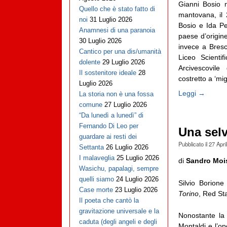
Gianni Bosio 
Quello che è stato fatto di
mantovana, il
noi
31 Luglio 2026
Bosio e Ida Pe
Anamnesi di una paranoia
paese d’origine
30 Luglio 2026
invece a Bresc
Cantico per una dis/umanità
Liceo Scienti
dolente
29 Luglio 2026
Arcivescovile
Il sostenitore ideale
28
costretto a ‘migr
Luglio 2026
Leggi →
La storia non è una fossa
comune
27 Luglio 2026
“Da lunedì a lunedì” di
Fernando Di Leo per
Una selv
guardare ai resti dei
Pubblicato il
27 Apri
Settanta
26 Luglio 2026
I malaveglia
25 Luglio 2026
di
Sandro Moi
Wasichu, papalagi, sempre
quelli siamo
24 Luglio 2026
Silvio Borion
Case morte
23 Luglio 2026
Torino
, Red St
Il poeta che cantò la
gravitazione universale e la
Nonostante la 
caduta (degli angeli e degli
Montaldi e l’op