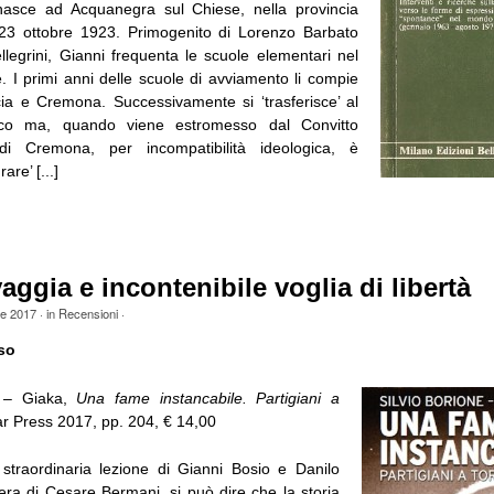
nasce ad Acquanegra sul Chiese, nella provincia
 23 ottobre 1923. Primogenito di Lorenzo Barbato
llegrini, Gianni frequenta le scuole elementari nel
. I primi anni delle scuole di avviamento li compie
ia e Cremona. Successivamente si ‘trasferisce’ al
fico ma, quando viene estromesso dal Convitto
 di Cremona, per incompatibilità ideologica, è
are’ [...]
aggia e incontenibile voglia di libertà
le 2017
· in
Recensioni
·
so
e – Giaka,
Una fame instancabile. Partigiani a
ar Press 2017, pp. 204, € 14,00
straordinaria lezione di Gianni Bosio e Danilo
era di Cesare Bermani, si può dire che la storia