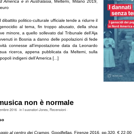
rd America e in Australasia
, Meltemi, Milano 2019,
 euro
l dibattito politico-culturale ufficiale tende a ridurre il
enocidio al tema, fin troppo abusato, della
shoa
ve minore, a quello sollevato dal Tribunale dell’Aja
vvenuti in Bosnia a danno delle popolazioni di fede
ovità connesse all’impostazione data da Leonardo
sua ricerca, appena pubblicata da Meltemi, sulla
popoli indigeni dell’America [...]
musica non è normale
tembre 2016
· in
I suonatori Jones
,
Recensioni
·
so
aggio al centro dei Cramps
, Goodfellas, Firenze 2016, pp.320, € 22,00