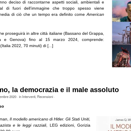
nno deciso di raccontarne aspetti sociali, ambientali e
o al di fuori dell’immagine che troppo spesso viene
 media di ciò che un tempo era definito come
American
e proseguirà in altre città italiane (Bassano del Grappa,
a e Genova) fino al 15 marzo 2024, comprende:
(Italia 2022, 70 minuti) di [...]
smo, la democrazia e il male assoluto
tembre 2020
· in
Interventi
,
Recensioni
·
so
tman,
Il modello americano di Hitler. Gli Stati Uniti,
zista e le leggi razziali
, LEG edizioni, Gorizia