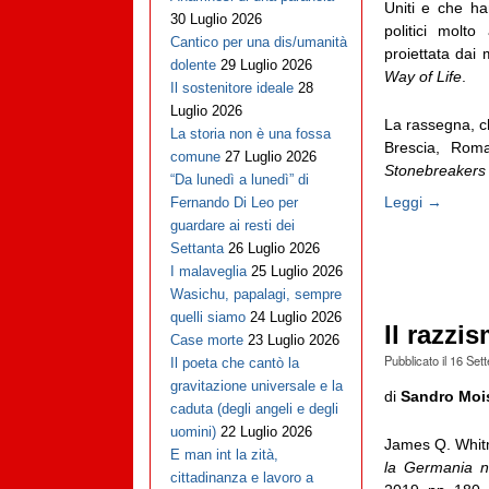
Uniti e che ha
30 Luglio 2026
politici molt
Cantico per una dis/umanità
proiettata dai
dolente
29 Luglio 2026
Way of Life
.
Il sostenitore ideale
28
Luglio 2026
La rassegna, ch
La storia non è una fossa
Brescia, Rom
comune
27 Luglio 2026
Stonebreakers
“Da lunedì a lunedì” di
Leggi →
Fernando Di Leo per
guardare ai resti dei
Settanta
26 Luglio 2026
I malaveglia
25 Luglio 2026
Wasichu, papalagi, sempre
quelli siamo
24 Luglio 2026
Il razzi
Case morte
23 Luglio 2026
Pubblicato il
16 Set
Il poeta che cantò la
gravitazione universale e la
di
Sandro Moi
caduta (degli angeli e degli
uomini)
22 Luglio 2026
James Q. Whi
E man int la zità,
la Germania na
cittadinanza e lavoro a