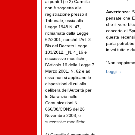
ai punti 1) e 2) Carmilla
non è soggetta alla
Avvertenza:
Se
registrazione presso il
pensate che Eri
Tribunale, ossia alla
che il vero blu
Legge 1948 N. 47,
concerto di Sp
richiamata dalla Legge
questa recensio
62/2001, nonché l’Art. 3-
parla potrebbe 
Bis del Decreto Legge
in voi tutte e d
103/2012, _N. 4_16 e
successive modifiche,
“Non sappiamo l
l’Articolo 16 della Legge 7
Marzo 2001, N. 62 e ad
Leggi →
essa non si applicano le
disposizioni di cui alla
delibera dell'Autorità per
le Garanzie nelle
Comunicazioni N.
666/08/CONS del 26
Novembre 2008, e
successive modifiche.
4) Carmilla è composta da