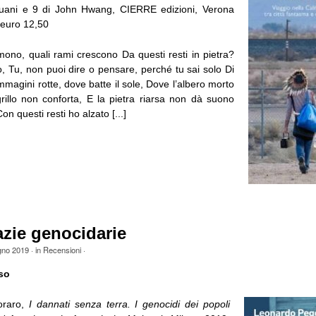
quani e 9 di John Hwang, CIERRE edizioni, Verona
 euro 12,50
mono, quali rami crescono Da questi resti in pietra?
o, Tu, non puoi dire o pensare, perché tu sai solo Di
magini rotte, dove batte il sole, Dove l’albero morto
grillo non conforta, E la pietra riarsa non dà suono
n questi resti ho alzato [...]
zie genocidarie
gno 2019
· in
Recensioni
·
so
oraro,
I dannati senza terra. I genocidi dei popoli