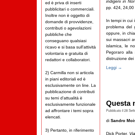
indigeni in No
ed è priva di inserti
pp. 424, 24,00
pubblicitari o commerciali.
Inoltre non è oggetto di
In tempi in cui i
domande di provvidenze,
problema del g
contributi o agevolazioni
oppure, in chia
pubbliche che
sui massacri a
conseguano qualsiasi
islamica, le n
ricavo e si basa sull'attività
Pegoraro alla 
volontaria e gratuita di
distruzione dei 
redattori e collaboratori.
Leggi →
2) Carmilla non si articola
in piani editoriali ed è
esclusivamente on line. La
pubblicazione di contributi
su temi d'attualità è
Questa 
esclusivamente funzionale
Pubblicato il
28 Set
ad affrontare i temi sopra
elencati.
di
Sandro Moi
3) Pertanto, in riferimento
Dick Porter,
Vi