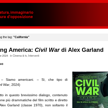
ng the tag:
"California"
ing America:
Civil War
di Alex Garland
le 2024
· in
Cinema & tv
,
Interventi
·
so
 – Siamo americani. – Sì, che tipo di
vil War
, 2024)
utto in questo brevissimo dialogo, contenuto
ene più drammatiche del film scritto e diretto
 Alex Garland (classe 1970), non soltanto il