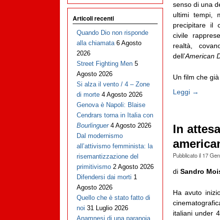
senso di una de
ultimi tempi,
Articoli recenti
precipitare il
Quando Dio non risponde
civile rappre
alla chiamata
6 Agosto
realtà, cova
2026
dell’
American 
Street Fighting Men
5
Agosto 2026
Un film che già 
Si alza il vento / 4 – Zone
Leggi →
di morte
4 Agosto 2026
Genova è Napoli: Blaise
Cendrars torna in Italia con
Bourlinguer
4 Agosto 2026
In attes
Dal modernismo
america
all’attivismo femminista: la
Pubblicato il
17 Gen
risemantizzazione del
primitivismo
2 Agosto 2026
di
Sandro Moi
Difendersi dai morti
1
Agosto 2026
Ha avuto inizi
Quello che è stato fatto di
cinematografic
noi
31 Luglio 2026
italiani under 
Anamnesi di una paranoia