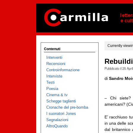
Currently viewi
Contenuti
Interventi
Rebuild
Recensioni
Pubblicato il
25 Apri
Controinformazione
Interviste
di
Sandro Moi
Testi
Poesia
Cinema & tv
– Chi siete?
Schegge taglienti
americani? (
Ci
Cronache del pre-bomba
I suonatori Jones
E’ racchiuso t
Segnalazioni
in una delle sc
AltroQuando
dal britannico