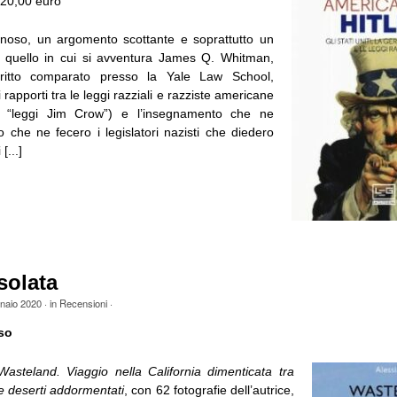
 20,00 euro
noso, un argomento scottante e soprattutto un
 quello in cui si avventura James Q. Whitman,
ritto comparato presso la Yale Law School,
i rapporti tra le leggi razziali e razziste americane
ome “leggi Jim Crow”) e l’insegnamento che ne
o che ne fecero i legislatori nazisti che diedero
[...]
solata
naio 2020
· in
Recensioni
·
so
Wasteland. Viaggio nella California dimenticata tra
e deserti addormentati
, con 62 fotografie dell’autrice,