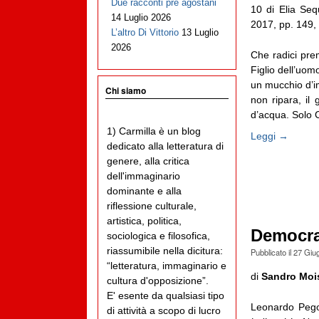
Due racconti pre agostani
10 di Elia Se
14 Luglio 2026
2017, pp. 149,
L’altro Di Vittorio
13 Luglio
2026
Che radici pre
Figlio dell’uom
un mucchio d’im
Chi siamo
non ripara, il 
d’acqua. Solo Co
1) Carmilla è un blog
Leggi →
dedicato alla letteratura di
genere, alla critica
dell'immaginario
dominante e alla
riflessione culturale,
artistica, politica,
Democra
sociologica e filosofica,
riassumibile nella dicitura:
Pubblicato il
27 Giu
“letteratura, immaginario e
di
Sandro Moi
cultura d'opposizione”.
E' esente da qualsiasi tipo
Leonardo Peg
di attività a scopo di lucro