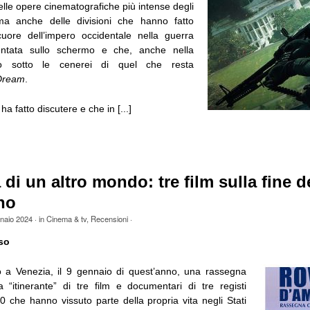
lle opere cinematografiche più intense degli
 ma anche delle divisioni che hanno fatto
 cuore dell’impero occidentale nella guerra
sentata sullo schermo e che, anche nella
no sotto le cenerei di quel che resta
Dream
.
ha fatto discutere e che in [...]
a di un altro mondo: tre film sulla fine 
no
naio 2024
· in
Cinema & tv
,
Recensioni
·
so
o a Venezia, il 9 gennaio di quest’anno, una rassegna
a “itinerante” di tre film e documentari di tre registi
40 che hanno vissuto parte della propria vita negli Stati