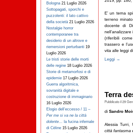
2019, pp. 180,
Bologna
21 Luglio 2026
Sottopagati, sporchi e
E’ un tema spi
puzzolenti: il lato cattivo
terreno minato
della società
21 Luglio 2026
docente di Di
Nostalgie horror
nell’analizzare 
contemporanee tra
(riferibili c
desiderio di un altrove e
trassero e l’us
riemersioni perturbanti
19
vita alle leggi di 
Luglio 2026
Leggi →
Le tristi storie delle morti
delle regine
18 Luglio 2026
Storie di metamorfosi e di
epidemie
17 Luglio 2026
Guerra algoritmica,
sovranità digitale e
Terra de
costruzione di immaginario
Pubblicato il
29 Gen
16 Luglio 2026
Elogio dell’eccesso / 11 –
di
Sandro Moi
Per me si va ne la città
dolente…
la fucina infernale
Alessia Turri,
di Cèline
15 Luglio 2026
città fantasma 