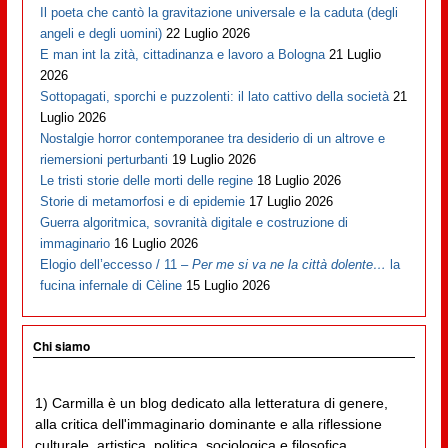
Il poeta che cantò la gravitazione universale e la caduta (degli
angeli e degli uomini)
22 Luglio 2026
E man int la zità, cittadinanza e lavoro a Bologna
21 Luglio
2026
Sottopagati, sporchi e puzzolenti: il lato cattivo della società
21
Luglio 2026
Nostalgie horror contemporanee tra desiderio di un altrove e
riemersioni perturbanti
19 Luglio 2026
Le tristi storie delle morti delle regine
18 Luglio 2026
Storie di metamorfosi e di epidemie
17 Luglio 2026
Guerra algoritmica, sovranità digitale e costruzione di
immaginario
16 Luglio 2026
Elogio dell’eccesso / 11 –
Per me si va ne la città dolente…
la
fucina infernale di Cèline
15 Luglio 2026
Chi siamo
1) Carmilla è un blog dedicato alla letteratura di genere,
alla critica dell'immaginario dominante e alla riflessione
culturale, artistica, politica, sociologica e filosofica,