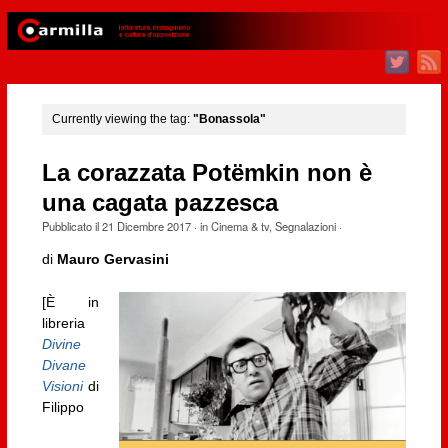
Currently viewing the tag:
"Bonassola"
La corazzata Potëmkin non è
una cagata pazzesca
Pubblicato il
21 Dicembre 2017
· in
Cinema & tv
,
Segnalazioni
·
di
Mauro Gervasini
[È in
libreria
Divine
Divane
Visioni
di
Filippo