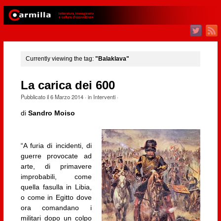
Currently viewing the tag:
"Balaklava"
La carica dei 600
Pubblicato il
6 Marzo 2014
· in
Interventi
·
di
Sandro Moiso
“A furia di incidenti, di
guerre provocate ad
arte, di primavere
improbabili, come
quella fasulla in Libia,
o come in Egitto dove
ora comandano i
militari dopo un colpo