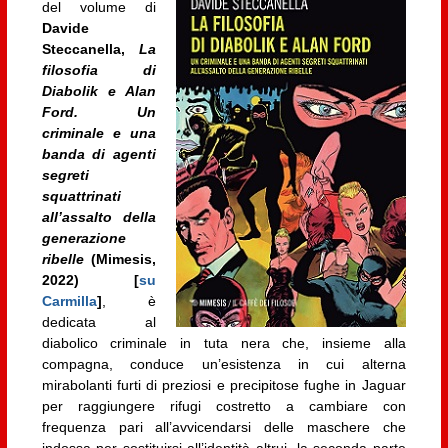
del volume di
Davide
Steccanella,
La
filosofia di
Diabolik e Alan
Ford. Un
criminale e una
banda di agenti
segreti
squattrinati
all’assalto della
generazione
ribelle
(Mimesis,
2022) [
su
Carmilla
]
, è
dedicata al
diabolico criminale in tuta nera che, insieme alla
compagna, conduce un’esistenza in cui alterna
mirabolanti furti di preziosi e precipitose fughe in Jaguar
per raggiungere rifugi costretto a cambiare con
frequenza pari all’avvicendarsi delle maschere che
indossa per sostituirsi all’identità altrui, la seconda parte