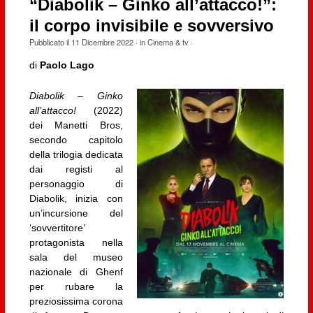
“Diabolik – Ginko all’attacco!”:
il corpo invisibile e sovversivo
Pubblicato il
11 Dicembre 2022
· in
Cinema & tv
·
di
Paolo Lago
Diabolik – Ginko
all’attacco!
(2022)
dei Manetti Bros,
secondo capitolo
della trilogia dedicata
dai registi al
personaggio di
Diabolik, inizia con
un’incursione del
‘sovvertitore’
protagonista nella
sala del museo
nazionale di Ghenf
per rubare la
preziosissima corona