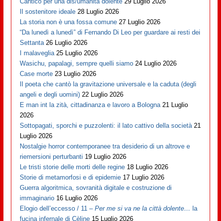
Cantico per una dis/umanità dolente
29 Luglio 2026
Il sostenitore ideale
28 Luglio 2026
La storia non è una fossa comune
27 Luglio 2026
“Da lunedì a lunedì” di Fernando Di Leo per guardare ai resti dei
Settanta
26 Luglio 2026
I malaveglia
25 Luglio 2026
Wasichu, papalagi, sempre quelli siamo
24 Luglio 2026
Case morte
23 Luglio 2026
Il poeta che cantò la gravitazione universale e la caduta (degli
angeli e degli uomini)
22 Luglio 2026
E man int la zità, cittadinanza e lavoro a Bologna
21 Luglio
2026
Sottopagati, sporchi e puzzolenti: il lato cattivo della società
21
Luglio 2026
Nostalgie horror contemporanee tra desiderio di un altrove e
riemersioni perturbanti
19 Luglio 2026
Le tristi storie delle morti delle regine
18 Luglio 2026
Storie di metamorfosi e di epidemie
17 Luglio 2026
Guerra algoritmica, sovranità digitale e costruzione di
immaginario
16 Luglio 2026
Elogio dell’eccesso / 11 –
Per me si va ne la città dolente…
la
fucina infernale di Cèline
15 Luglio 2026