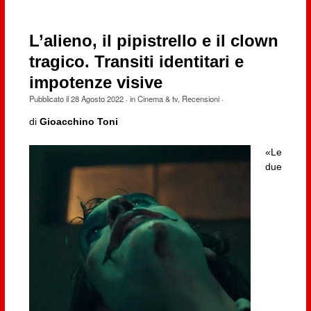
L’alieno, il pipistrello e il clown
tragico. Transiti identitari e
impotenze visive
Pubblicato il
28 Agosto 2022
· in
Cinema & tv
,
Recensioni
·
di
Gioacchino Toni
«Le
due