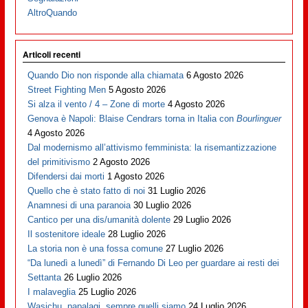
AltroQuando
Articoli recenti
Quando Dio non risponde alla chiamata
6 Agosto 2026
Street Fighting Men
5 Agosto 2026
Si alza il vento / 4 – Zone di morte
4 Agosto 2026
Genova è Napoli: Blaise Cendrars torna in Italia con
Bourlinguer
4 Agosto 2026
Dal modernismo all’attivismo femminista: la risemantizzazione
del primitivismo
2 Agosto 2026
Difendersi dai morti
1 Agosto 2026
Quello che è stato fatto di noi
31 Luglio 2026
Anamnesi di una paranoia
30 Luglio 2026
Cantico per una dis/umanità dolente
29 Luglio 2026
Il sostenitore ideale
28 Luglio 2026
La storia non è una fossa comune
27 Luglio 2026
“Da lunedì a lunedì” di Fernando Di Leo per guardare ai resti dei
Settanta
26 Luglio 2026
I malaveglia
25 Luglio 2026
Wasichu, papalagi, sempre quelli siamo
24 Luglio 2026