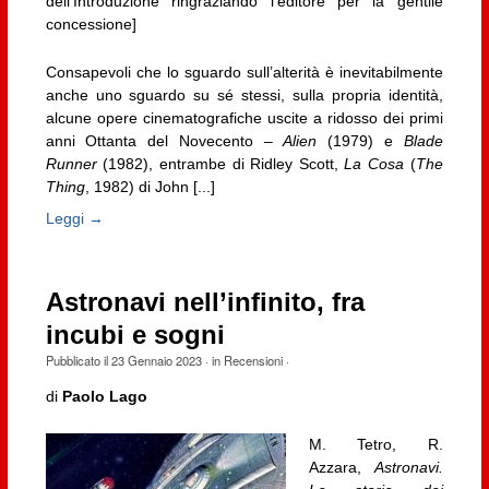
dell’Introduzione ringraziando l’editore per la gentile
concessione]
Consapevoli che lo sguardo sull’alterità è inevitabilmente
anche uno sguardo su sé stessi, sulla propria identità,
alcune opere cinematografiche uscite a ridosso dei primi
anni Ottanta del Novecento –
Alien
(1979) e
Blade
Runner
(1982), entrambe di Ridley Scott,
La Cosa
(
The
Thing
, 1982) di John [...]
Leggi →
Astronavi nell’infinito, fra
incubi e sogni
Pubblicato il
23 Gennaio 2023
· in
Recensioni
·
di
Paolo Lago
M. Tetro, R.
Azzara,
Astronavi.