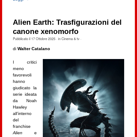
Alien Earth: Trasfigurazioni del
canone xenomorfo
Pubblicato il
17 Ottobre 2025
· in
Cinema & tv
·
di
Walter Catalano
I critici
meno
favorevoli
hanno
giudicato la
serie ideata
da Noah
Hawley
all’interno
del
franchise
Alien
e