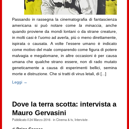
Passando in rassegna la cinematografia di fantascienza
americana si può notare come
la minaccia
, anche
quando proviene da mondi lontani o da strane creature,
in molti casi è l’uomo ad averla, più o meno direttamente,
ispirata o causata. A volte l’essere umano è indicato
come motivo del male comparendo come figura di potere
malvagia e megalomane, in altre occasioni è per causa
umana che qualche strano essere, non di rado mutato
geneticamente a causa di esperimenti bellici, semina
morte e distruzione. Che si tratti di virus letali, di [...]
Leggi →
Dove la terra scotta: intervista a
Mauro Gervasini
Pubblicato il
24 Marzo 2016
· in
Cinema & tv
,
Interviste
·
di
Dziga Cacace