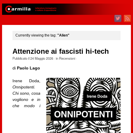
Currently viewing the tag:
"Alien"
Attenzione ai fascisti hi-tech
Pubblicato il
24 Maggio 2026
· in
Recensioni
·
di
Paolo Lago
Irene Doda,
Onnipotenti.
Chi sono, cosa
vogliono e in
che modo i