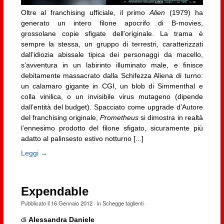
Oltre al franchising ufficiale, il primo
Alien
(1979) ha
generato un intero filone apocrifo di B-movies,
grossolane copie sfigate dell’originale. La trama è
sempre la stessa, un gruppo di terrestri, caratterizzati
dall’idiozia abissale tipica dei personaggi da macello,
s’avventura in un labirinto illuminato male, e finisce
debitamente massacrato dalla Schifezza Aliena di turno:
un calamaro gigante in CGI, un blob di Simmenthal e
colla vinilica, o un invisibile virus mutageno (dipende
dall’entità del budget). Spacciato come upgrade d’Autore
del franchising originale,
Prometheus
si dimostra in realtà
l’ennesimo prodotto del filone sfigato, sicuramente più
adatto al palinsesto estivo notturno [...]
Leggi →
Expendable
Pubblicato il
16 Gennaio 2012
· in
Schegge taglienti
·
di
Alessandra Daniele