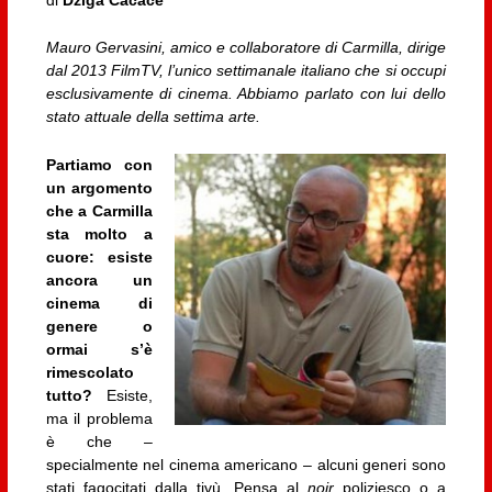
Mauro Gervasini, amico e collaboratore di Carmilla, dirige
dal 2013 FilmTV, l’unico settimanale italiano che si occupi
esclusivamente di cinema. Abbiamo parlato con lui dello
stato attuale della settima arte.
Partiamo con
un argomento
che a Carmilla
sta molto a
cuore: esiste
ancora un
cinema di
genere o
ormai s’è
rimescolato
tutto?
Esiste,
ma il problema
è che –
specialmente nel cinema americano – alcuni generi sono
stati fagocitati dalla tivù. Pensa al
noir
poliziesco o a