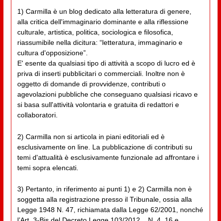
1) Carmilla è un blog dedicato alla letteratura di genere,
alla critica dell'immaginario dominante e alla riflessione
culturale, artistica, politica, sociologica e filosofica,
riassumibile nella dicitura: “letteratura, immaginario e
cultura d'opposizione”.
E' esente da qualsiasi tipo di attività a scopo di lucro ed è
priva di inserti pubblicitari o commerciali. Inoltre non è
oggetto di domande di provvidenze, contributi o
agevolazioni pubbliche che conseguano qualsiasi ricavo e
si basa sull'attività volontaria e gratuita di redattori e
collaboratori.
2) Carmilla non si articola in piani editoriali ed è
esclusivamente on line. La pubblicazione di contributi su
temi d'attualità è esclusivamente funzionale ad affrontare i
temi sopra elencati.
3) Pertanto, in riferimento ai punti 1) e 2) Carmilla non è
soggetta alla registrazione presso il Tribunale, ossia alla
Legge 1948 N. 47, richiamata dalla Legge 62/2001, nonché
l’Art. 3-Bis del Decreto Legge 103/2012, _N. 4_16 e