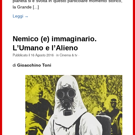
pianeta si è svolta in questo particolare momento storico,
la Grande [...]
Leggi →
Nemico (e) immaginario.
L’Umano e l’Alieno
Pubblicato il
16 Agosto 2016
· in
Cinema & tv
·
di
Gioacchino Toni