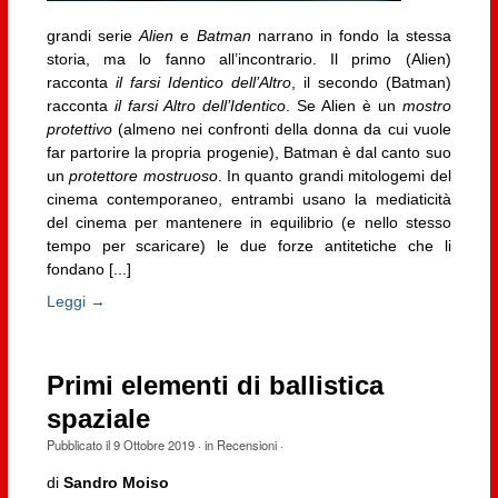
grandi serie
Alien
e
Batman
narrano in fondo la stessa
storia, ma lo fanno all’incontrario. Il primo (Alien)
racconta
il farsi Identico dell’Altro
, il secondo (Batman)
racconta
il farsi Altro dell’Identico
. Se Alien è un
mostro
protettivo
(almeno nei confronti della donna da cui vuole
far partorire la propria progenie), Batman è dal canto suo
un
protettore mostruoso
. In quanto grandi mitologemi del
cinema contemporaneo, entrambi usano la mediaticità
del cinema per mantenere in equilibrio (e nello stesso
tempo per scaricare) le due forze antitetiche che li
fondano [...]
Leggi →
Primi elementi di ballistica
spaziale
Pubblicato il
9 Ottobre 2019
· in
Recensioni
·
di
Sandro Moiso