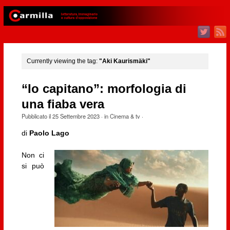
Currently viewing the tag:
"Aki Kaurismäki"
“Io capitano”: morfologia di
una fiaba vera
Pubblicato il
25 Settembre 2023
· in
Cinema & tv
·
di
Paolo Lago
Non ci
si può