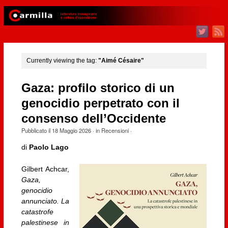
Currently viewing the tag:
"Aimé Césaire"
Gaza: profilo storico di un
genocidio perpetrato con il
consenso dell’Occidente
Pubblicato il
18 Maggio 2026
· in
Recensioni
·
di
Paolo Lago
Gilbert Achcar,
Gaza,
genocidio
annunciato. La
catastrofe
palestinese in