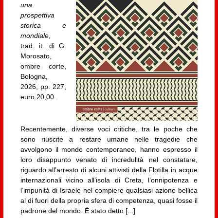
una
prospettiva
storica e
mondiale
,
trad. it. di G.
Morosato,
ombre corte,
Bologna,
2026, pp. 227,
euro 20,00.
Recentemente, diverse voci critiche, tra le poche che
sono riuscite a restare umane nelle tragedie che
avvolgono il mondo contemporaneo, hanno espresso il
loro disappunto venato di incredulità nel constatare,
riguardo all’arresto di alcuni attivisti della Flotilla in acque
internazionali vicino all’isola di Creta, l’onnipotenza e
l’impunità di Israele nel compiere qualsiasi azione bellica
al di fuori della propria sfera di competenza, quasi fosse il
padrone del mondo. È stato detto [...]