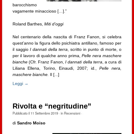
barocchismo
vagamente minaccioso […].”
Roland Barthes,
Miti d’oggi
Nel centenario della nascita di Franz Fanon, si celebra
quest’anno la figura dello psichiatra antillano, famoso per
il saggio
I dannati della terra
, scritto in punto di morte, o
per il lavoro di qualche anno prima,
Pelle nera maschere
bianche
(Cfr. Franz Fanon,
I dannati della terra
, a cura di
Liliana Ellena, Torino, Einaudi, 2007; id.,
Pelle nera,
maschere bianche.
Il [...]
Leggi →
Rivolta e “negritudine”
Pubblicato il
11 Settembre 2019
· in
Recensioni
·
di
Sandro Moiso