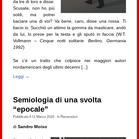
da tre di loro e disse:
Scusate, non ho più
soldi, ma potrei
baciare una di voi? Va bene, caro, disse una rossa. Ti
bacio io. Succhiò un attimo la gomma da masticare, andò
da lui, lo prese per la testa e gli sputò in faccia (W.T.
Vollmann –
Cinque notti solitarie. Berlino, Germania
1992
)
Se c’è un tratto che colpisce nei maggiori autori
nordamericani degli ultimi decenni [...]
Leggi →
Semiologia di una svolta
“epocale”
Pubblicato il
12 Marzo 2025
· in
Recensioni
·
di
Sandro Moiso