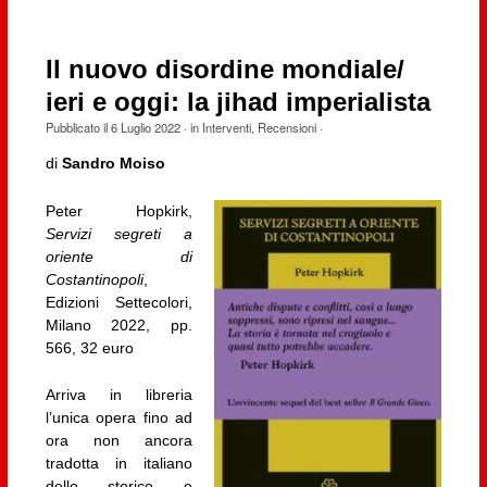
Il nuovo disordine mondiale/
ieri e oggi: la jihad imperialista
Pubblicato il
6 Luglio 2022
· in
Interventi
,
Recensioni
·
di
Sandro Moiso
Peter Hopkirk,
Servizi segreti a
oriente di
Costantinopoli
,
Edizioni Settecolori,
Milano 2022, pp.
566, 32 euro
Arriva in libreria
l’unica opera fino ad
ora non ancora
tradotta in italiano
dello storico e