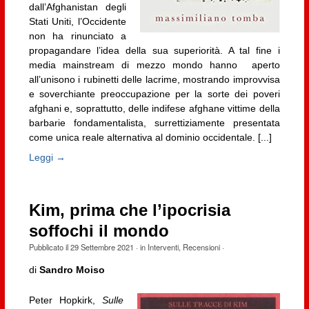
dall’Afghanistan degli
Stati Uniti, l’Occidente
non ha rinunciato a
propagandare l’idea della sua superiorità. A tal fine i
media mainstream di mezzo mondo hanno aperto
all’unisono i rubinetti delle lacrime, mostrando improvvisa
e soverchiante preoccupazione per la sorte dei poveri
afghani e, soprattutto, delle indifese afghane vittime della
barbarie fondamentalista, surrettiziamente presentata
come unica reale alternativa al dominio occidentale. [...]
Leggi →
Kim, prima che l’ipocrisia
soffochi il mondo
Pubblicato il
29 Settembre 2021
· in
Interventi
,
Recensioni
·
di
Sandro Moiso
Peter Hopkirk,
Sulle