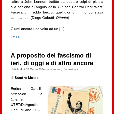
l’altro a John Lennon, trafitto da quattro colpi di pistola
alla schiena all’angolo della 72 ͣ con Central Park West.
Faceva un freddo becco, quel giorno. Il mondo stava
cambiando. (Diego Gabutti,
Ottanta
)
Giunti ancora una volta ad un [...]
Leggi →
A proposito del fascismo di
ieri, di oggi e di altro ancora
Pubblicato il
13 Marzo 2024
· in
Interventi
,
Recensioni
·
di
Sandro Moiso
Enrica Garzilli,
Mussolini e
Oriente
,
UTET/DeAgostini
Libri, Milano 2023,