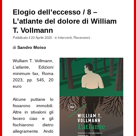
Elogio dell’eccesso / 8 –
L’atlante del dolore di William
T. Vollmann
Pubblicato il
23 Aprile 2025
· in
Interventi
,
Recensioni
·
di
Sandro Moiso
Wulliam T. Vollmann,
L’atlante
, Edizioni
minimum fax, Roma
2023, pp. 545, 20
euro
Alcune puttane lo
fissarono immobili.
Altre in stivaloni gli
fecero ciao e gli
fischiarono dietro
allegramente. Andò