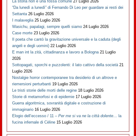
La storia non è una fossa comune
27 Luglio 2026
“Da lunedì a lunedì” di Fernando Di Leo per guardare ai resti dei
Settanta
26 Luglio 2026
I malaveglia
25 Luglio 2026
Wasichu, papalagi, sempre quelli siamo
24 Luglio 2026
Case morte
23 Luglio 2026
Il poeta che cantò la gravitazione universale e la caduta (degli
angeli e degli uomini)
22 Luglio 2026
E man int la zità, cittadinanza e lavoro a Bologna
21 Luglio
2026
Sottopagati, sporchi e puzzolenti: il lato cattivo della società
21
Luglio 2026
Nostalgie horror contemporanee tra desiderio di un altrove e
riemersioni perturbanti
19 Luglio 2026
Le tristi storie delle morti delle regine
18 Luglio 2026
Storie di metamorfosi e di epidemie
17 Luglio 2026
Guerra algoritmica, sovranità digitale e costruzione di
immaginario
16 Luglio 2026
Elogio dell’eccesso / 11 –
Per me si va ne la città dolente…
la
fucina infernale di Cèline
15 Luglio 2026