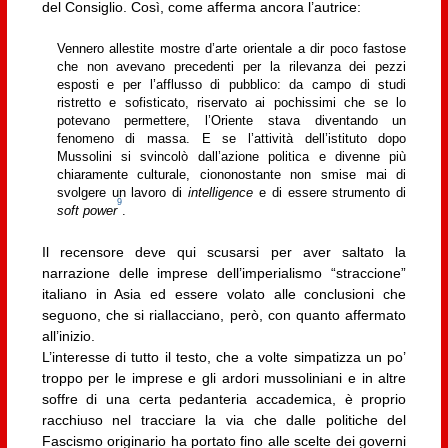
del Consiglio. Così, come afferma ancora l’autrice:
Vennero allestite mostre d’arte orientale a dir poco fastose
che non avevano precedenti per la rilevanza dei pezzi
esposti e per l’afflusso di pubblico: da campo di studi
ristretto e sofisticato, riservato ai pochissimi che se lo
potevano permettere, l’Oriente stava diventando un
fenomeno di massa. E se l’attività dell’istituto dopo
Mussolini si svincolò dall’azione politica e divenne più
chiaramente culturale, ciononostante non smise mai di
svolgere un lavoro di
intelligence
e di essere strumento di
9
soft power
.
Il recensore deve qui scusarsi per aver saltato la
narrazione delle imprese dell’imperialismo “straccione”
italiano in Asia ed essere volato alle conclusioni che
seguono, che si riallacciano, però, con quanto affermato
all’inizio.
L’interesse di tutto il testo, che a volte simpatizza un po’
troppo per le imprese e gli ardori mussoliniani e in altre
soffre di una certa pedanteria accademica, è proprio
racchiuso nel tracciare la via che dalle politiche del
Fascismo originario ha portato fino alle scelte dei governi