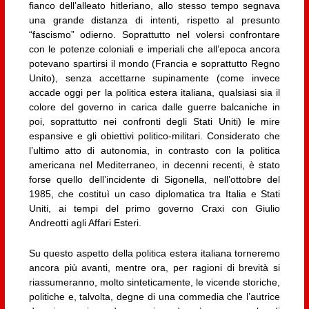
fianco dell’alleato hitleriano, allo stesso tempo segnava
una grande distanza di intenti, rispetto al presunto
“fascismo” odierno. Soprattutto nel volersi confrontare
con le potenze coloniali e imperiali che all’epoca ancora
potevano spartirsi il mondo (Francia e soprattutto Regno
Unito), senza accettarne supinamente (come invece
accade oggi per la politica estera italiana, qualsiasi sia il
colore del governo in carica dalle guerre balcaniche in
poi, soprattutto nei confronti degli Stati Uniti) le mire
espansive e gli obiettivi politico-militari. Considerato che
l’ultimo atto di autonomia, in contrasto con la politica
americana nel Mediterraneo, in decenni recenti, è stato
forse quello dell’incidente di Sigonella, nell’ottobre del
1985, che costituì un caso diplomatica tra Italia e Stati
Uniti, ai tempi del primo governo Craxi con Giulio
Andreotti agli Affari Esteri.
Su questo aspetto della politica estera italiana torneremo
ancora più avanti, mentre ora, per ragioni di brevità si
riassumeranno, molto sinteticamente, le vicende storiche,
politiche e, talvolta, degne di una commedia che l’autrice