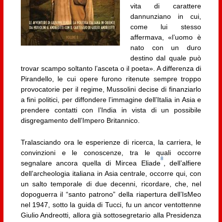
vita di carattere
dannunziano in cui,
come lui stesso
affermava, «l’uomo è
nato con un duro
destino dal quale può
trovar scampo soltanto l’asceta o il poeta». A differenza di
Pirandello, le cui opere furono ritenute sempre troppo
provocatorie per il regime, Mussolini decise di finanziarlo
a fini politici, per diffondere l’immagine dell’Italia in Asia e
prendere contatti con l’India in vista di un possibile
disgregamento dell’Impero Britannico.
Tralasciando ora le esperienze di ricerca, la carriera, le
convinzioni e le conoscenze, tra le quali occorre
8
segnalare ancora quella di Mircea Eliade
, dell’alfiere
dell’archeologia italiana in Asia centrale, occorre qui, con
un salto temporale di due decenni, ricordare, che, nel
dopoguerra il “santo patrono” della riapertura dell’IsMeo
nel 1947, sotto la guida di Tucci, fu un ancor ventottenne
Giulio Andreotti, allora già sottosegretario alla Presidenza