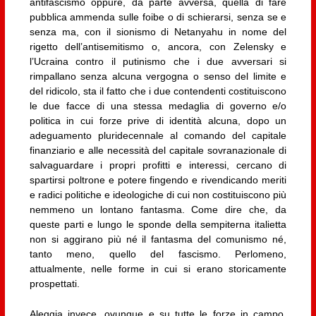
antifascismo oppure, da parte avversa, quella di fare
pubblica ammenda sulle foibe o di schierarsi, senza se e
senza ma, con il sionismo di Netanyahu in nome del
rigetto dell’antisemitismo o, ancora, con Zelensky e
l’Ucraina contro il putinismo che i due avversari si
rimpallano senza alcuna vergogna o senso del limite e
del ridicolo, sta il fatto che i due contendenti costituiscono
le due facce di una stessa medaglia di governo e/o
politica in cui forze prive di identità alcuna, dopo un
adeguamento pluridecennale al comando del capitale
finanziario e alle necessità del capitale sovranazionale di
salvaguardare i propri profitti e interessi, cercano di
spartirsi poltrone e potere fingendo e rivendicando meriti
e radici politiche e ideologiche di cui non costituiscono più
nemmeno un lontano fantasma. Come dire che, da
queste parti e lungo le sponde della sempiterna italietta
non si aggirano più né il fantasma del comunismo né,
tanto meno, quello del fascismo. Perlomeno,
attualmente, nelle forme in cui si erano storicamente
prospettati.
Aleggia invece, ovunque e su tutte le forze in campo,