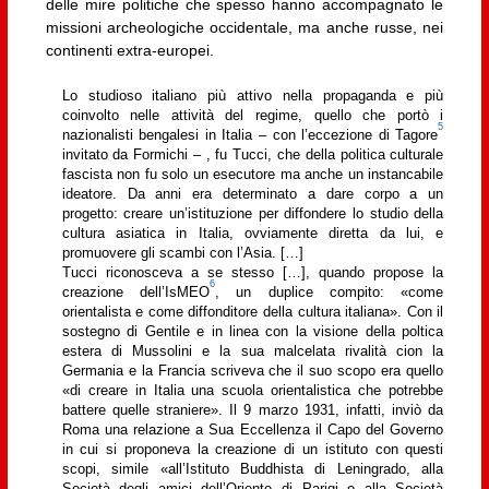
delle mire politiche che spesso hanno accompagnato le
missioni archeologiche occidentale, ma anche russe, nei
continenti extra-europei.
Lo studioso italiano più attivo nella propaganda e più
coinvolto nelle attività del regime, quello che portò i
5
nazionalisti bengalesi in Italia – con l’eccezione di Tagore
invitato da Formichi – , fu Tucci, che della politica culturale
fascista non fu solo un esecutore ma anche un instancabile
ideatore. Da anni era determinato a dare corpo a un
progetto: creare un’istituzione per diffondere lo studio della
cultura asiatica in Italia, ovviamente diretta da lui, e
promuovere gli scambi con l’Asia. […]
Tucci riconosceva a se stesso […], quando propose la
6
creazione dell’IsMEO
, un duplice compito: «come
orientalista e come diffonditore della cultura italiana». Con il
sostegno di Gentile e in linea con la visione della poltica
estera di Mussolini e la sua malcelata rivalità cion la
Germania e la Francia scriveva che il suo scopo era quello
«di creare in Italia una scuola orientalistica che potrebbe
battere quelle straniere». Il 9 marzo 1931, infatti, inviò da
Roma una relazione a Sua Eccellenza il Capo del Governo
in cui si proponeva la creazione di un istituto con questi
scopi, simile «all’Istituto Buddhista di Leningrado, alla