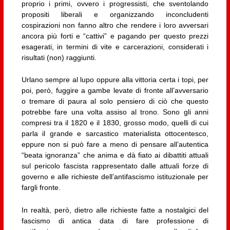
proprio i primi, ovvero i progressisti, che sventolando
propositi liberali e organizzando inconcludenti
cospirazioni non fanno altro che rendere i loro avversari
ancora più forti e “cattivi” e pagando per questo prezzi
esagerati, in termini di vite e carcerazioni, considerati i
risultati (non) raggiunti.
Urlano sempre al lupo oppure alla vittoria certa i topi, per
poi, però, fuggire a gambe levate di fronte all’avversario
o tremare di paura al solo pensiero di ciò che questo
potrebbe fare una volta assiso al trono. Sono gli anni
compresi tra il 1820 e il 1830, grosso modo, quelli di cui
parla il grande e sarcastico materialista ottocentesco,
eppure non si può fare a meno di pensare all’autentica
“beata ignoranza” che anima e dà fiato ai dibattiti attuali
sul pericolo fascista rappresentato dalle attuali forze di
governo e alle richieste dell’antifascismo istituzionale per
fargli fronte.
In realtà, però, dietro alle richieste fatte a nostalgici del
fascismo di antica data di fare professione di