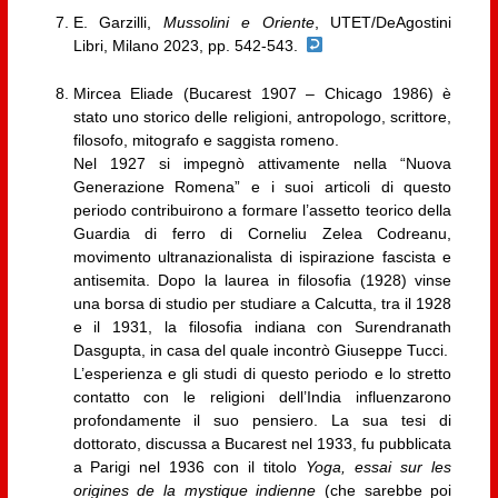
E. Garzilli,
Mussolini e Oriente
, UTET/DeAgostini
Libri, Milano 2023, pp. 542-543.
Mircea Eliade (Bucarest 1907 – Chicago 1986) è
stato uno storico delle religioni, antropologo, scrittore,
filosofo, mitografo e saggista romeno.
Nel 1927 si impegnò attivamente nella “Nuova
Generazione Romena” e i suoi articoli di questo
periodo contribuirono a formare l’assetto teorico della
Guardia di ferro di Corneliu Zelea Codreanu,
movimento ultranazionalista di ispirazione fascista e
antisemita. Dopo la laurea in filosofia (1928) vinse
una borsa di studio per studiare a Calcutta, tra il 1928
e il 1931, la filosofia indiana con Surendranath
Dasgupta, in casa del quale incontrò Giuseppe Tucci.
L’esperienza e gli studi di questo periodo e lo stretto
contatto con le religioni dell’India influenzarono
profondamente il suo pensiero. La sua tesi di
dottorato, discussa a Bucarest nel 1933, fu pubblicata
a Parigi nel 1936 con il titolo
Yoga, essai sur les
origines de la mystique indienne
(che sarebbe poi