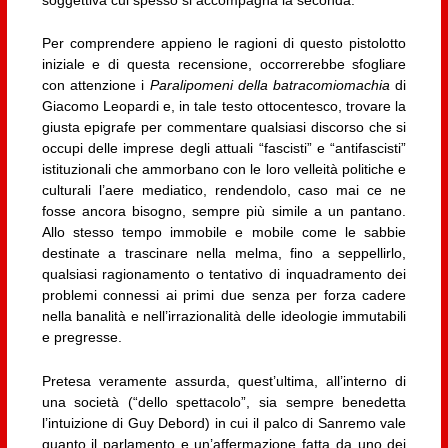
soggettiva cui spesso si accompagna la seconda.
Per comprendere appieno le ragioni di questo pistolotto
iniziale e di questa recensione, occorrerebbe sfogliare
con attenzione i
Paralipomeni della batracomiomachia
di
Giacomo Leopardi e, in tale testo ottocentesco, trovare la
giusta epigrafe per commentare qualsiasi discorso che si
occupi delle imprese degli attuali “fascisti” e “antifascisti”
istituzionali che ammorbano con le loro velleità politiche e
culturali l’aere mediatico, rendendolo, caso mai ce ne
fosse ancora bisogno, sempre più simile a un pantano.
Allo stesso tempo immobile e mobile come le sabbie
destinate a trascinare nella melma, fino a seppellirlo,
qualsiasi ragionamento o tentativo di inquadramento dei
problemi connessi ai primi due senza per forza cadere
nella banalità e nell’irrazionalità delle ideologie immutabili
e pregresse.
Pretesa veramente assurda, quest’ultima, all’interno di
una società (“dello spettacolo”, sia sempre benedetta
l’intuizione di Guy Debord) in cui il palco di Sanremo vale
quanto il parlamento e un’affermazione fatta da uno dei