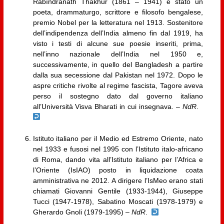
Rabíndranáth Thákhur (1861 – 1941) è stato un
poeta, drammaturgo, scrittore e filosofo bengalese,
premio Nobel per la letteratura nel 1913. Sostenitore
dell’indipendenza dell’India almeno fin dal 1919, ha
visto i testi di alcune sue poesie inseriti, prima,
nell’inno nazionale dell’India nel 1950 e,
successivamente, in quello del Bangladesh a partire
dalla sua secessione dal Pakistan nel 1972. Dopo le
aspre critiche rivolte al regime fascista, Tagore aveva
perso il sostegno dato dal governo italiano
all’Università Visva Bharati in cui insegnava. –
NdR
.
Istituto italiano per il Medio ed Estremo Oriente, nato
nel 1933 e fusosi nel 1995 con l’Istituto italo-africano
di Roma, dando vita all’Istituto italiano per l’Africa e
l’Oriente (IsIAO) posto in liquidazione coata
amministrativa ne 2012. A dirigere l’IsMeo erano stati
chiamati Giovanni Gentile (1933-1944), Giuseppe
Tucci (1947-1978), Sabatino Moscati (1978-1979) e
Gherardo Gnoli (1979-1995) –
NdR
.