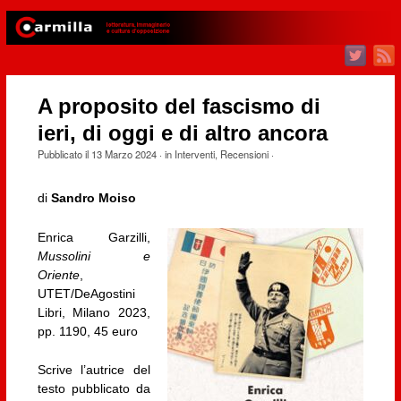
A proposito del fascismo di
ieri, di oggi e di altro ancora
Pubblicato il
13 Marzo 2024
· in
Interventi
,
Recensioni
·
di
Sandro Moiso
Enrica Garzilli,
Mussolini e
Oriente
,
UTET/DeAgostini
Libri, Milano 2023,
pp. 1190, 45 euro
Scrive l’autrice del
testo pubblicato da