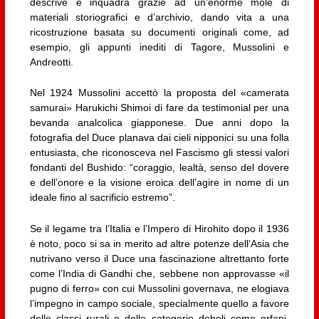
descrive e inquadra grazie ad un’enorme mole di
materiali storiografici e d’archivio, dando vita a una
ricostruzione basata su documenti originali come, ad
esempio, gli appunti inediti di Tagore, Mussolini e
Andreotti.
Nel 1924 Mussolini accettò la proposta del «camerata
samurai» Harukichi Shimoi di fare da testimonial per una
bevanda analcolica giapponese. Due anni dopo la
fotografia del Duce planava dai cieli nipponici su una folla
entusiasta, che riconosceva nel Fascismo gli stessi valori
fondanti del Bushido: “coraggio, lealtà, senso del dovere
e dell’onore e la visione eroica dell’agire in nome di un
ideale fino al sacrificio estremo”.
Se il legame tra l’Italia e l’Impero di Hirohito dopo il 1936
è noto, poco si sa in merito ad altre potenze dell’Asia che
nutrivano verso il Duce una fascinazione altrettanto forte
come l’India di Gandhi che, sebbene non approvasse «il
pugno di ferro» con cui Mussolini governava, ne elogiava
l’impegno in campo sociale, specialmente quello a favore
delle classi rurali e delle categorie deboli come orfani,