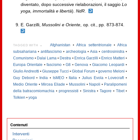
diventato, dopo successive rielaborazioni, il saggio
Lo
yoga, immortalità e libertà
).
NdR
.
E. Garzilli,
Mussolini e Oriente
, op. cit., pp. 873-874.
Afghanistan
•
Africa settentrionale
•
Africa
TAGGED WITH →
subsahariana
•
antifascismo
•
archeologia
•
Asia
•
centrosinistra
•
Comunismo
•
Dalai Lama
•
Destra
•
Enrica Garzilli
•
Enrico Matteri
•
Europa Orientale
•
fascismo
•
G8
•
Genova
•
Giacomo Leopardi
•
Giulio Andreotti
•
Giuseppe Tucci
•
Global Forum
•
governo Meloni
•
Guy Debord
•
India
•
IsMEO
•
Italia
•
Julius Evola
•
Lovecraft
•
Medio Oriente
•
Mircea Eliade
•
Mussolini
•
Napoli
•
Paralipomeni
della batracomiomachia
•
progressisti
•
Sinistra
•
Tagore
•
Tibet
•
Tolkien
•
yoga
Contenuti
Interventi