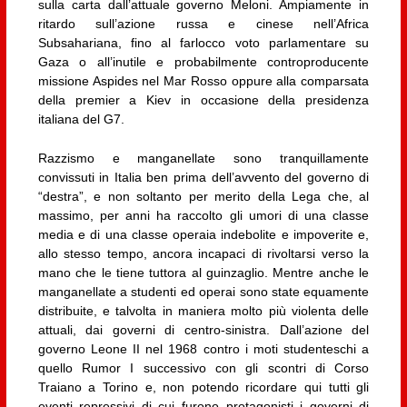
sulla carta dall’attuale governo Meloni. Ampiamente in
ritardo sull’azione russa e cinese nell’Africa
Subsahariana, fino al farlocco voto parlamentare su
Gaza o all’inutile e probabilmente controproducente
missione Aspides nel Mar Rosso oppure alla comparsata
della premier a Kiev in occasione della presidenza
italiana del G7.
Razzismo e manganellate sono tranquillamente
convissuti in Italia ben prima dell’avvento del governo di
“destra”, e non soltanto per merito della Lega che, al
massimo, per anni ha raccolto gli umori di una classe
media e di una classe operaia indebolite e impoverite e,
allo stesso tempo, ancora incapaci di rivoltarsi verso la
mano che le tiene tuttora al guinzaglio. Mentre anche le
manganellate a studenti ed operai sono state equamente
distribuite, e talvolta in maniera molto più violenta delle
attuali, dai governi di centro-sinistra. Dall’azione del
governo Leone II nel 1968 contro i moti studenteschi a
quello Rumor I successivo con gli scontri di Corso
Traiano a Torino e, non potendo ricordare qui tutti gli
eventi repressivi di cui furono protagonisti i governi di