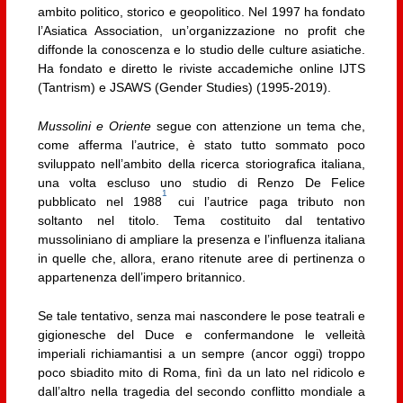
ambito politico, storico e geopolitico. Nel 1997 ha fondato
l’Asiatica Association, un’organizzazione no profit che
diffonde la conoscenza e lo studio delle culture asiatiche.
Ha fondato e diretto le riviste accademiche online IJTS
(Tantrism) e JSAWS (Gender Studies) (1995-2019).
Mussolini e Oriente
segue con attenzione un tema che,
come afferma l’autrice, è stato tutto sommato poco
sviluppato nell’ambito della ricerca storiografica italiana,
una volta escluso uno studio di Renzo De Felice
1
pubblicato nel 1988
cui l’autrice paga tributo non
soltanto nel titolo. Tema costituito dal tentativo
mussoliniano di ampliare la presenza e l’influenza italiana
in quelle che, allora, erano ritenute aree di pertinenza o
appartenenza dell’impero britannico.
Se tale tentativo, senza mai nascondere le pose teatrali e
gigionesche del Duce e confermandone le velleità
imperiali richiamantisi a un sempre (ancor oggi) troppo
poco sbiadito mito di Roma, finì da un lato nel ridicolo e
dall’altro nella tragedia del secondo conflitto mondiale a