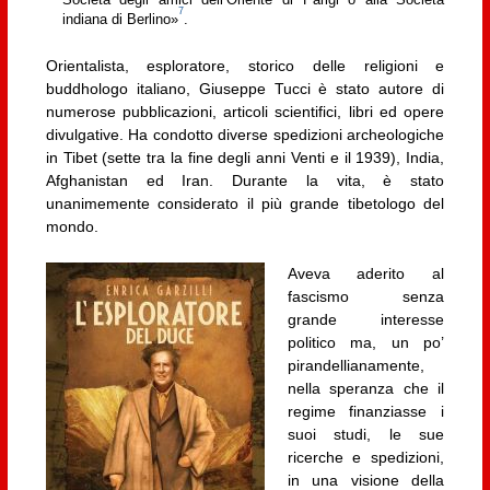
Società degli amici dell’Oriente di Parigi o alla Società
7
indiana di Berlino»
.
Orientalista, esploratore, storico delle religioni e
buddhologo italiano, Giuseppe Tucci è stato autore di
numerose pubblicazioni, articoli scientifici, libri ed opere
divulgative. Ha condotto diverse spedizioni archeologiche
in Tibet (sette tra la fine degli anni Venti e il 1939), India,
Afghanistan ed Iran. Durante la vita, è stato
unanimemente considerato il più grande tibetologo del
mondo.
Aveva aderito al
fascismo senza
grande interesse
politico ma, un po’
pirandellianamente,
nella speranza che il
regime finanziasse i
suoi studi, le sue
ricerche e spedizioni,
in una visione della