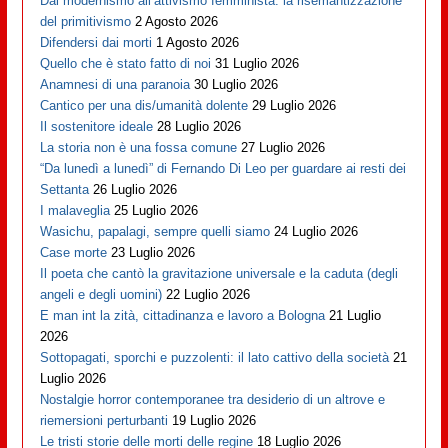
Dal modernismo all’attivismo femminista: la risemantizzazione
del primitivismo
2 Agosto 2026
Difendersi dai morti
1 Agosto 2026
Quello che è stato fatto di noi
31 Luglio 2026
Anamnesi di una paranoia
30 Luglio 2026
Cantico per una dis/umanità dolente
29 Luglio 2026
Il sostenitore ideale
28 Luglio 2026
La storia non è una fossa comune
27 Luglio 2026
“Da lunedì a lunedì” di Fernando Di Leo per guardare ai resti dei
Settanta
26 Luglio 2026
I malaveglia
25 Luglio 2026
Wasichu, papalagi, sempre quelli siamo
24 Luglio 2026
Case morte
23 Luglio 2026
Il poeta che cantò la gravitazione universale e la caduta (degli
angeli e degli uomini)
22 Luglio 2026
E man int la zità, cittadinanza e lavoro a Bologna
21 Luglio
2026
Sottopagati, sporchi e puzzolenti: il lato cattivo della società
21
Luglio 2026
Nostalgie horror contemporanee tra desiderio di un altrove e
riemersioni perturbanti
19 Luglio 2026
Le tristi storie delle morti delle regine
18 Luglio 2026