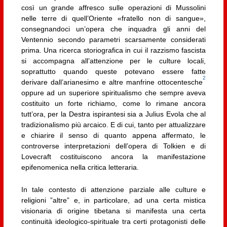
così un grande affresco sulle operazioni di Mussolini
nelle terre di quell’Oriente «fratello non di sangue»,
consegnandoci un’opera che inquadra gli anni del
Ventennio secondo parametri scarsamente considerati
prima. Una ricerca storiografica in cui il razzismo fascista
si accompagna all’attenzione per le culture locali,
soprattutto quando queste potevano essere fatte
2
derivare dall’arianesimo e altre manfrine ottocentesche
oppure ad un superiore spiritualismo che sempre aveva
costituito un forte richiamo, come lo rimane ancora
tutt’ora, per la Destra ispirantesi sia a Julius Evola che al
tradizionalismo più arcaico. E di cui, tanto per attualizzare
e chiarire il senso di quanto appena affermato, le
controverse interpretazioni dell’opera di Tolkien e di
Lovecraft costituiscono ancora la manifestazione
epifenomenica nella critica letteraria.
In tale contesto di attenzione parziale alle culture e
religioni ”altre” e, in particolare, ad una certa mistica
visionaria di origine tibetana si manifesta una certa
continuità ideologico-spirituale tra certi protagonisti delle