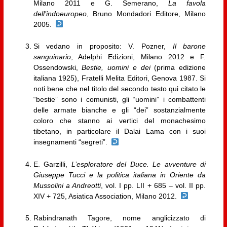
Milano 2011 e G. Semerano,
La favola
dell’indoeuropeo
, Bruno Mondadori Editore, Milano
2005.
Si vedano in proposito: V. Pozner,
Il barone
sanguinario
, Adelphi Edizioni, Milano 2012 e F.
Ossendowski,
Bestie, uomini e dei
(prima edizione
italiana 1925), Fratelli Melita Editori, Genova 1987. Si
noti bene che nel titolo del secondo testo qui citato le
“bestie” sono i comunisti, gli “uomini” i combattenti
delle armate bianche e gli “dei” sostanzialmente
coloro che stanno ai vertici del monachesimo
tibetano, in particolare il Dalai Lama con i suoi
insegnamenti “segreti”.
E. Garzilli,
L’esploratore del Duce. Le avventure di
Giuseppe Tucci e la politica italiana in Oriente da
Mussolini a Andreotti
, vol. I pp. LII + 685 – vol. II pp.
XIV + 725, Asiatica Association, Milano 2012.
Rabindranath Tagore, nome anglicizzato di