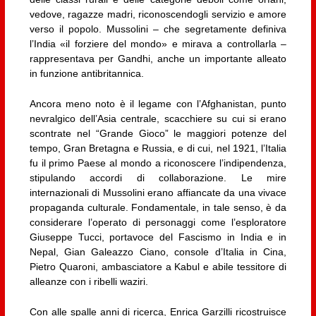
vedove, ragazze madri, riconoscendogli servizio e amore
verso il popolo. Mussolini – che segretamente definiva
l’India «il forziere del mondo» e mirava a controllarla –
rappresentava per Gandhi, anche un importante alleato
in funzione antibritannica.
Ancora meno noto è il legame con l’Afghanistan, punto
nevralgico dell’Asia centrale, scacchiere su cui si erano
scontrate nel “Grande Gioco” le maggiori potenze del
tempo, Gran Bretagna e Russia, e di cui, nel 1921, l’Italia
fu il primo Paese al mondo a riconoscere l’indipendenza,
stipulando accordi di collaborazione. Le mire
internazionali di Mussolini erano affiancate da una vivace
propaganda culturale. Fondamentale, in tale senso, è da
considerare l’operato di personaggi come l’esploratore
Giuseppe Tucci, portavoce del Fascismo in India e in
Nepal, Gian Galeazzo Ciano, console d’Italia in Cina,
Pietro Quaroni, ambasciatore a Kabul e abile tessitore di
alleanze con i ribelli waziri.
Con alle spalle anni di ricerca, Enrica Garzilli ricostruisce