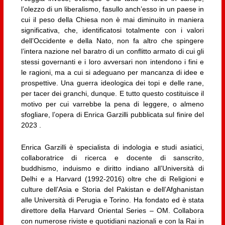
l’olezzo di un liberalismo, fasullo anch’esso in un paese in
cui il peso della Chiesa non è mai diminuito in maniera
significativa, che, identificatosi totalmente con i valori
dell’Occidente e della Nato, non fa altro che spingere
l’intera nazione nel baratro di un conflitto armato di cui gli
stessi governanti e i loro avversari non intendono i fini e
le ragioni, ma a cui si adeguano per mancanza di idee e
prospettive. Una guerra ideologica dei topi e delle rane,
per tacer dei granchi, dunque. E tutto questo costituisce il
motivo per cui varrebbe la pena di leggere, o almeno
sfogliare, l’opera di Enrica Garzilli pubblicata sul finire del
2023 .
Enrica Garzilli è specialista di indologia e studi asiatici,
collaboratrice di ricerca e docente di sanscrito,
buddhismo, induismo e diritto indiano all’Università di
Delhi e a Harvard (1992-2016) oltre che di Religioni e
culture dell’Asia e Storia del Pakistan e dell’Afghanistan
alle Università di Perugia e Torino. Ha fondato ed è stata
direttore della Harvard Oriental Series – OM. Collabora
con numerose riviste e quotidiani nazionali e con la Rai in