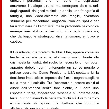
emozioni personali, che non sono mai esplicitate
attraverso il dialogo diretto, ma emergono dalle azioni,
dagli sguardi, dai gesti minimi: un anello, una fotografia di
famiglia, una video-chiamata alla moglie, diventano
strumenti per raccontare l’angoscia. Non c’è spazio per
farsi dominare dall’emotività, ma la profondità psicologica
emerge inevitabilmente nel comportamento operativo,
che da logico e strategico, diventa umano, emotivo e
caotico.
Il Presidente, interpretato da Idris Elba, appare come un
leader vicino alle persone, alla mano, ma di fronte alla
crisi rivela la rigidità del ruolo: la necessità di non poter
apparire debole, pur mantenendo un senso morale e
politico coerente. Come Presidente USA spetta a lui la
decisione impossibile imposta dal film: bisogna scegliere
tra la resa e il suicidio. Tra l’accettare di essere colpiti al
cuore dell’America senza fare niente, e il dare una
risposta di forza, sfoderando l’arsenale più potente della
terra, pur non avendo la certezza di chi sia il vero nemico
e rischiando di aprire una frattura che condurrà
all’olocausto nucleare mondiale.