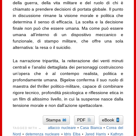
della guerra, della vita militare e del ruolo di chi è
chiamato a prendere decisioni di portata globale. Il punto
in discussione rimane la visione morale e politica che
determina il senso di efficacia. La scelta e la decisione
finale non può che essere umana. Ma come può essere
umana all’interno di un dispositivo meccanico e
funzionale, di stampo militare, che offre una sola
alternativa: la resa o il suicidio.
La narrazione tripartita, la reiterazione dei venti minuti
centrali e l’analisi dettagliata dei personaggi costruiscono
un’opera che è al contempo realista, politica e
profondamente umana. Bigelow conferma il suo ruolo di
maestra del thriller politico-militare, capace di combinare
rigore tecnico, profondità psicologica e riflessione etica in
un film di altissimo livello, in cui la suspense nasce dalla
tensione morale e non dall’azione spettacolare.
Stampa
PDF
eBook
attacco nucleare
•
Casa Bianca
•
Corea del
TAGGED WITH →
Nord
•
deterrenza nucleare
•
Idris Elba
•
Jared Harris
•
Kathryn