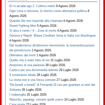
Et in arcade ego 2: L’ultimo metrò
8 Agosto 2026
Ogni cosa e nessuna: lo stormo come alternativa politica
8
Agosto 2026
Quando Dio non risponde alla chiamata
6 Agosto 2026
Street Fighting Men
5 Agosto 2026
Si alza il vento / 4 – Zone di morte
4 Agosto 2026
Genova è Napoli: Blaise Cendrars torna in Italia con
Bourlinguer
4 Agosto 2026
Dal modernismo all’attivismo femminista: la risemantizzazione
del primitivismo
2 Agosto 2026
Difendersi dai morti
1 Agosto 2026
Quello che è stato fatto di noi
31 Luglio 2026
Anamnesi di una paranoia
30 Luglio 2026
Cantico per una dis/umanità dolente
29 Luglio 2026
Il sostenitore ideale
28 Luglio 2026
La storia non è una fossa comune
27 Luglio 2026
“Da lunedì a lunedì” di Fernando Di Leo per guardare ai resti dei
Settanta
26 Luglio 2026
I malaveglia
25 Luglio 2026
Wasichu, papalagi, sempre quelli siamo
24 Luglio 2026
Case morte
23 Luglio 2026