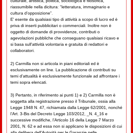
culturale, artistica, politica, sociologica e filosofica,
riassumibile nella dicitura: “letteratura, immaginario e
cultura d'opposizione”.
E' esente da qualsiasi tipo di attività a scopo di lucro ed è
priva di inserti pubblicitari o commerciali. Inoltre non è
oggetto di domande di provvidenze, contributi o
agevolazioni pubbliche che conseguano qualsiasi ricavo e
si basa sull'attività volontaria e gratuita di redattori e
collaboratori.
2) Carmilla non si articola in piani editoriali ed è
esclusivamente on line. La pubblicazione di contributi su
temi d'attualità è esclusivamente funzionale ad affrontare i
temi sopra elencati.
3) Pertanto, in riferimento ai punti 1) e 2) Carmilla non è
soggetta alla registrazione presso il Tribunale, ossia alla
Legge 1948 N. 47, richiamata dalla Legge 62/2001, nonché
l’Art. 3-Bis del Decreto Legge 103/2012, _N. 4_16 e
successive modifiche, l’Articolo 16 della Legge 7 Marzo
2001, N. 62 e ad essa non si applicano le disposizioni di cui
alla delibera dell'Autorità per le Garanzie nelle