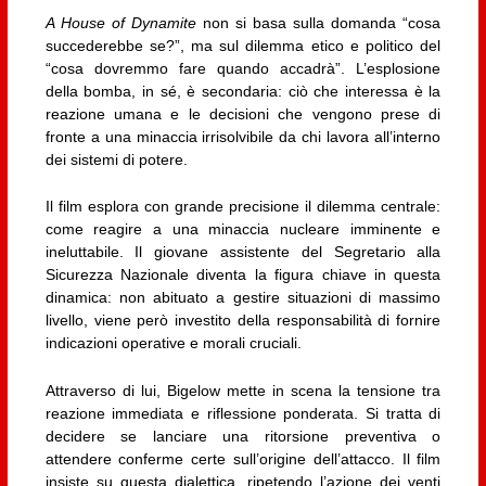
A House of Dynamite
non si basa sulla domanda “cosa
succederebbe se?”, ma sul dilemma etico e politico del
“cosa dovremmo fare quando accadrà”. L’esplosione
della bomba, in sé, è secondaria: ciò che interessa è la
reazione umana e le decisioni che vengono prese di
fronte a una minaccia irrisolvibile da chi lavora all’interno
dei sistemi di potere.
Il film esplora con grande precisione il dilemma centrale:
come reagire a una minaccia nucleare imminente e
ineluttabile. Il giovane assistente del Segretario alla
Sicurezza Nazionale diventa la figura chiave in questa
dinamica: non abituato a gestire situazioni di massimo
livello, viene però investito della responsabilità di fornire
indicazioni operative e morali cruciali.
Attraverso di lui, Bigelow mette in scena la tensione tra
reazione immediata e riflessione ponderata. Si tratta di
decidere se lanciare una ritorsione preventiva o
attendere conferme certe sull’origine dell’attacco. Il film
insiste su questa dialettica, ripetendo l’azione dei venti