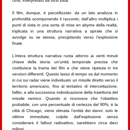
Uniti, interpretato da Idris Elba.
Il film, dunque, è parcellizzato: da un lato analizza in
profondità scomponendo il racconto, dall’altro moltiplica i
punti di vista in una sorta di
mise en abyme
della realtà,
triplicata in una struttura narrativa a spirale che si
avvolge su se stessa, precipitando verso l’esplosione
finale.
L’intera struttura narrativa ruota attorno ai venti minuti
chiave della storia: un’unità temporale precisa che
costituisce la trama del film e che viene ripetuta in tre
versioni differenti. Questo lasso di tempo va dal momento
in cui sui radar viene individuato un missile diretto verso il
territorio americano, fino al tentativo di intercettazione,
fallito, e alla successiva individuazione della traiettoria del
missile nemico. Quando si riconosce che l’obiettivo
probabile, con una percentuale di certezza del 90%, è la
città di Chicago, viene stimata l’entità dei danni: solo le
vittime immediate, colpite dall’esplosione senza
considerare il fallout radioattivo, sarebbero circa dieci
milioni.