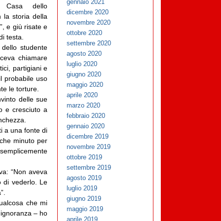
gennaio 2021
a Casa dello
dicembre 2020
 la storia della
novembre 2020
, e giù risate e
ottobre 2020
di testa.
settembre 2020
 dello studente
agosto 2020
aceva chiamare
luglio 2020
ici, partigiani e
giugno 2020
il probabile uso
maggio 2020
te le torture.
aprile 2020
into delle sue
marzo 2020
o e cresciuto a
febbraio 2020
anchezza.
gennaio 2020
 a una fonte di
dicembre 2019
alche minuto per
novembre 2019
 semplicemente
ottobre 2019
settembre 2019
eva: “Non aveva
agosto 2019
o di vederlo. Le
luglio 2019
”.
giugno 2019
qualcosa che mi
maggio 2019
 ignoranza – ho
aprile 2019