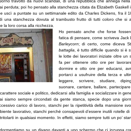
iorno travolto da nuovi scandali, di una repubblica che annega nell
i perduta; poi ho pensato alla stanchezza citata da Elizabeth Gaskell 
 uscì a puntate su un settimanale edito da Charles Dickens, fra il 1
i una stanchezza dovuta al trambusto frutto di tutti coloro che si 
te la loro corsa alla ricchezza.
Ho pensato anche che forse fossero
fatica di pensare, come scriveva Jack
Barleycorn
; di certo, come diceva 
battaglia
, è tutto difficile quando si è 
le lotte dei lavoratori iniziate oltre u
fa per ottenere otto ore per lavorar
dormire e otto ore per educarsi, av
portarci a usufruire della terza e ult
leggere, scrivere, studiare, diping
suonare, cantare, ballare, partecipar
carattere sociale e politico, dedicarsi alla famiglia e socializzare in ge
ai siamo sempre circondati da gente stanca, specie dopo una giorna
ccessivo carico di lavoro, stanchi per la ripetitività della mansione svo
’ambiente lavorativo, stanchi perché consapevoli d’essere inutili rotelle d
ritolarti in qualsiasi momento. In effetti, siamo sempre tutti un po’ stan
ddormentiamo su un divano davanti a uno schermo che ci inzuppa co