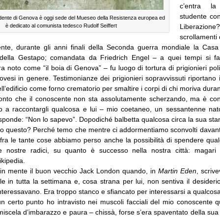
c’entra l
studente con
dente di Genova è oggi sede del Mueseo della Resistenza europea ed
è dedicato al comunista tedesco Rudolf Seiffert
Liberazione?”
scrollamenti 
te, durante gli anni finali della Seconda guerra mondiale la Casa
della Gestapo; comandata da Friedrich Engel – a quei tempi si f
a noto come “il boia di Genova” – fu luogo di tortura di prigionieri polit
novesi in genere. Testimonianze dei prigionieri sopravvissuti riportano 
ll’edificio come forno crematorio per smaltire i corpi di chi moriva duran
nto che il conoscente non sta assolutamente scherzando, ma è conv
o a raccontargli qualcosa e lui – mio coetaneo, un sessantenne nat
sponde: “Non lo sapevo”. Dopodiché balbetta qualcosa circa la sua st
o questo? Perché temo che mentre ci addormentiamo sconvolti davanti
e, fra le tante cose abbiamo perso anche la possibilità di spendere qu
lle nostre radici, su quanto è successo nella nostra città: magari
kipedia.
 in mente il buon vecchio Jack London quando, in
Martin Eden
, scriv
le in tutta la settimana e, cosa strana per lui, non sentiva il desideri
interessavano. Era troppo stanco e sfiancato per interessarsi a qualcosa
n certo punto ho intravisto nei muscoli facciali del mio conoscente 
miscela d’imbarazzo e paura – chissà, forse s’era spaventato della sua