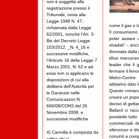
non è soggetta alla
registrazione presso il
Tribunale, ossia alla
Legge 1948 N. 47,
come il gas o la
richiamata dalla Legge
Il consumismo
62/2001, nonché l’Art. 3-
poter aiutare 
Bis del Decreto Legge
stradali” – anc
103/2012, _N. 4_16 e
Annoiata dalla 
successive modifiche,
tifosi marcera
l’Articolo 16 della Legge 7
leader che li 
Marzo 2001, N. 62 e ad
fermare il fen
essa non si applicano le
Metro-Centre:
disposizioni di cui alla
abbiamo dato l
delibera dell'Autorità per
Questo romanz
le Garanzie nelle
creare un popo
Comunicazioni N.
deciso di gettar
666/08/CONS del 26
Ballard ci rac
Novembre 2008, e
possiede tutto.
successive modifiche.
commerciali de
silenzioso e d
4) Carmilla è composta da
convinti a comp
editor chi si