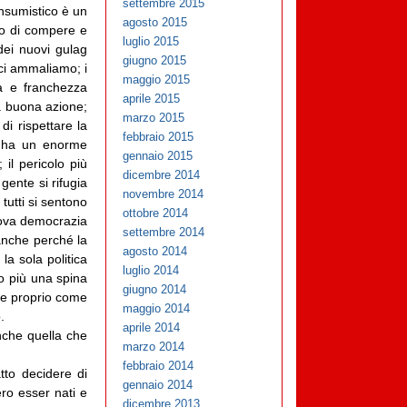
settembre 2015
onsumistico è un
agosto 2015
to di compere e
luglio 2015
 dei nuovi gulag
giugno 2015
 ci ammaliamo; i
maggio 2015
tà e franchezza
aprile 2015
a buona azione;
marzo 2015
i rispettare la
febbraio 2015
te ha un enorme
gennaio 2015
 il pericolo più
dicembre 2014
gente si rifugia
novembre 2014
tutti si sentono
ottobre 2014
uova democrazia
settembre 2014
anche perché la
agosto 2014
la sola politica
luglio 2014
mo più una spina
giugno 2014
ce proprio come
maggio 2014
.
aprile 2014
che quella che
marzo 2014
febbraio 2014
tto decidere di
gennaio 2014
ero esser nati e
dicembre 2013