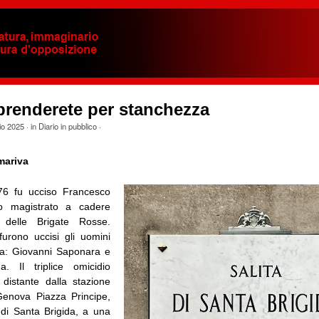
prenderete per stanchezza
io 2025
· in
Diario in pubblico
·
ariva
76 fu ucciso Francesco
o magistrato a cadere
 delle Brigate Rosse.
furono uccisi gli uomini
ta: Giovanni Saponara e
a. Il triplice omicidio
distante dalla stazione
 Genova Piazza Principe,
a di Santa Brigida, a una