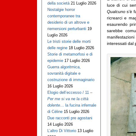
della società
21 Luglio 2026
luce di cui s
Nostalgie horror
Qualcuno
s’è f
contemporanee tra
ricrearci e ma
desiderio di un altrove e
esaurendo prim
riemersioni perturbanti
19
sarebbe comun
Luglio 2026
manifestazioni 
Le tristi storie delle morti
interessati dal
delle regine
18 Luglio 2026
Storie di metamorfosi e di
epidemie
17 Luglio 2026
Guerra algoritmica,
sovranità digitale e
costruzione di immaginario
16 Luglio 2026
Elogio dell’eccesso / 11 –
Per me si va ne la città
dolente…
la fucina infernale
di Cèline
15 Luglio 2026
Due racconti pre agostani
14 Luglio 2026
L’altro Di Vittorio
13 Luglio