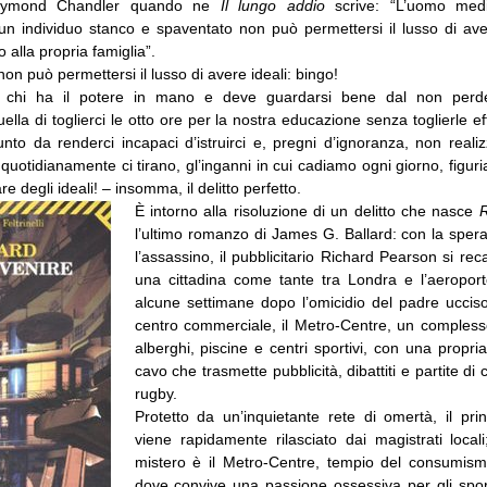
aymond Chandler quando ne
Il lungo addio
scrive: “L’uomo med
un individuo stanco e spaventato non può permettersi il lusso di ave
o alla propria famiglia”.
n può permettersi il lusso di avere ideali: bingo!
 chi ha il potere in mano e deve guardarsi bene dal non perder
uella di toglierci le otto ore per la nostra educazione senza toglierle ef
unto da renderci incapaci d’istruirci e, pregni d’ignoranza, non real
 quotidianamente ci tirano, gl’inganni in cui cadiamo ogni giorno, figu
e degli ideali! – insomma, il delitto perfetto.
È intorno alla risoluzione di un delitto che nasce
R
l’ultimo romanzo di James G. Ballard: con la spera
l’assassino, il pubblicitario Richard Pearson si re
una cittadina come tante tra Londra e l’aeropor
alcune settimane dopo l’omicidio del padre ucci
centro commerciale, il Metro-Centre, un compless
alberghi, piscine e centri sportivi, con una propria
cavo che trasmette pubblicità, dibattiti e partite di
rugby.
Protetto da un’inquietante rete di omertà, il prin
viene rapidamente rilasciato dai magistrati locali
mistero è il Metro-Centre, tempio del consumism
dove convive una passione ossessiva per gli spor