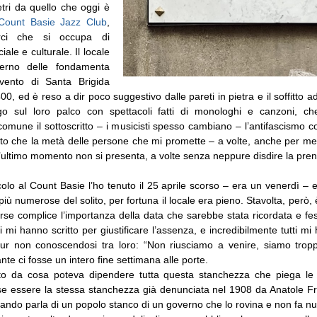
tri da quello che oggi è
Count Basie Jazz Club
,
rci che si occupa di
ale e culturale. Il locale
nterno delle fondamenta
nvento di Santa Brigida
00, ed è reso a dir poco suggestivo dalle pareti in pietra e il soffitto a
lgo sul loro palco con spettacoli fatti di monologhi e canzoni, 
omune il sottoscritto – i musicisti spesso cambiano – l’antifascismo
atto che la metà delle persone che mi promette – a volte, anche per mes
l’ultimo momento non si presenta, a volte senza neppure disdire la pre
colo al Count Basie l’ho tenuto il 25 aprile scorso – era un venerdì – 
più numerose del solito, per fortuna il locale era pieno. Stavolta, però
rse complice l’importanza della data che sarebbe stata ricordata e fe
ti mi hanno scritto per giustificare l’assenza, e incredibilmente tutti mi 
ur non conoscendosi tra loro: “Non riusciamo a venire, siamo trop
te ci fosse un intero fine settimana alle porte.
to da cosa poteva dipendere tutta questa stanchezza che piega le
e essere la stessa stanchezza già denunciata nel 1908 da Anatole 
uando parla di un popolo stanco di un governo che lo rovina e non fa null