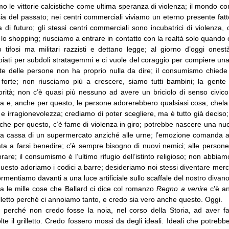
mo le vittorie calcistiche come ultima speranza di violenza; il mondo c
 del passato; nei centri commerciali viviamo un eterno presente fat
a di futuro; gli stessi centri commerciali sono incubatrici di violenza,
lo shopping; riusciamo a entrare in contatto con la realtà solo quando
o tifosi ma militari razzisti e dettano legge; al giorno d’oggi ones
ati per subdoli stratagemmi e ci vuole del coraggio per compiere un
te delle persone non ha proprio nulla da dire; il consumismo chiede d
 forte; non riusciamo più a crescere, siamo tutti bambini; la gen
rità; non c’è quasi più nessuno ad avere un briciolo di senso civico;
a e, anche per questo, le persone adorerebbero qualsiasi cosa; chela 
i e irragionevolezza; crediamo di poter scegliere, ma è tutto già deciso; 
nche per questo, c’è fame di violenza in giro; potrebbe nascere una n
lla cassa di un supermercato anziché alle urne; l’emozione comanda 
a a farsi benedire; c’è sempre bisogno di nuovi nemici; alle persone 
are; il consumismo è l’ultimo rifugio dell’istinto religioso; non abbia
questo adoriamo i codici a barre; desideriamo noi stessi diventare mer
mentiamo davanti a una luce artificiale sullo scaffale del nostro divano
ra le mille cose che Ballard ci dice col romanzo
Regno a venire
c’è an
lletto perché ci annoiamo tanto, e credo sia vero anche questo. Oggi.
i perché non credo fosse la noia, nel corso della Storia, ad aver fa
te il grilletto. Credo fossero mossi da degli ideali. Ideali che potrebb