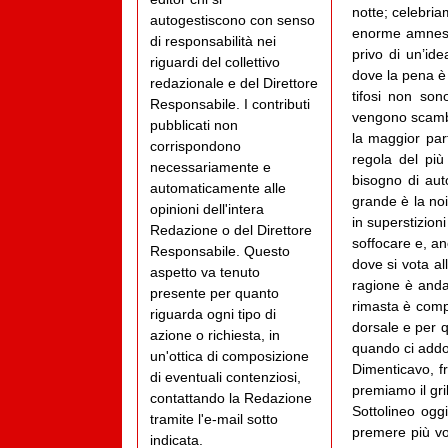
notte; celebria
autogestiscono con senso
enorme amnesia
di responsabilità nei
privo di un’ide
riguardi del collettivo
dove la pena è 
redazionale e del Direttore
tifosi non son
Responsabile. I contributi
vengono scambi
pubblicati non
la maggior par
corrispondono
regola del più
necessariamente e
bisogno di auto
automaticamente alle
grande è la noi
opinioni dell'intera
in superstizion
Redazione o del Direttore
soffocare e, a
Responsabile. Questo
dove si vota a
aspetto va tenuto
ragione è andat
presente per quanto
rimasta è compr
riguarda ogni tipo di
dorsale e per 
azione o richiesta, in
quando ci addor
un'ottica di composizione
Dimenticavo, f
di eventuali contenziosi,
premiamo il gri
contattando la Redazione
Sottolineo ogg
tramite l'e-mail sotto
premere più vol
indicata.