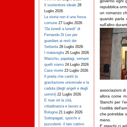
governo ogni g
Il sostenitore ideale
28
repubblica orma
Luglio 2026
un romanzo che
La storia non è una fossa
quando parla d
comune
27 Luglio 2026
sull’altro duran
“Da lunedì a lunedì” di
Fernando Di Leo per
guardare ai resti dei
Settanta
26 Luglio 2026
I malaveglia
25 Luglio 2026
Wasichu, papalagi, sempre
quelli siamo
24 Luglio 2026
Case morte
23 Luglio 2026
Il poeta che cantò la
gravitazione universale e la
caduta (degli angeli e degli
associazioni di 
uomini)
22 Luglio 2026
allora come m
E man int la zità,
Stanchi per l’e
cittadinanza e lavoro a
l’ostilità dell
Bologna
21 Luglio 2026
che potrebbe st
Sottopagati, sporchi e
meno.
puzzolenti: il lato cattivo
E stanchi ci a