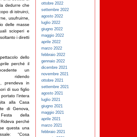
ottobre 2022
da dedurre che
settembre 2022
opo di istruirci,
agosto 2022
ne, usufruirne,
luglio 2022
lio delle masse
giugno 2022
ali scioperi e
maggio 2022
ltanto i diretti
aprile 2022
marzo 2022
febbraio 2022
pettacolo dello
gennaio 2022
prile perché il
dicembre 2021
ecedente un
novembre 2021
te, ridendo
ottobre 2021
e, prendeva in
settembre 2021
ori di suo figlio
agosto 2021
portato l’intera
luglio 2021
ita alla Casa
giugno 2021
nte di Genova,
maggio 2021
esta della
aprile 2021
. Rideva perché
marzo 2021
sse questa una
febbraio 2021
ssale: “Cosa