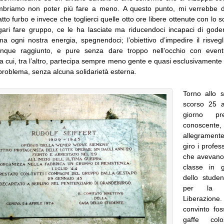
embriamo non poter più fare a meno. A questo punto, mi verrebbe 
atto furbo e invece che toglierci quelle otto ore libere ottenute con lo sc
gari fare gruppo, ce le ha lasciate ma riducendoci incapaci di goder
a ogni nostra energia, spegnendoci; l’obiettivo d’impedire il risveg
que raggiunto, e pure senza dare troppo nell’occhio con eventu
a cui, tra l’altro, partecipa sempre meno gente e quasi esclusivamente so
 problema, senza alcuna solidarietà esterna.
Torno allo s
scorso 25 a
giorno pr
conoscen
allegrament
giro i profess
che avevano 
classe in g
dello stude
per la F
Liberazione
convinto fo
gaffe colo