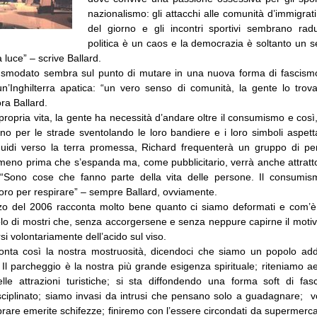
nazionalismo: gli attacchi alle comunità d’immigrati
del giorno e gli incontri sportivi sembrano radun
politica è un caos e la democrazia è soltanto un s
 luce” – scrive Ballard.
 smodato sembra sul punto di mutare in una nuova forma di fascism
un’Inghilterra apatica: “un vero senso di comunità, la gente lo trova
ora Ballard.
propria vita, la gente ha necessità d’andare oltre il consumismo e così
nno per le strade sventolando le loro bandiere e i loro simboli aspe
guidi verso la terra promessa, Richard frequenterà un gruppo di p
omeno prima che s’espanda ma, come pubblicitario, verrà anche attratto
 “Sono cose che fanno parte della vita delle persone. Il consumism
oro per respirare” – sempre Ballard, ovviamente.
o del 2006 racconta molto bene quanto ci siamo deformati e com’è s
lo di mostri che, senza accorgersene e senza neppure capirne il motiv
si volontariamente dell’acido sul viso.
conta così la nostra mostruosità, dicendoci che siamo un popolo a
 Il parcheggio è la nostra più grande esigenza spirituale; riteniamo ae
lle attrazioni turistiche; si sta diffondendo una forma soft di fa
isciplinato; siamo invasi da intrusi che pensano solo a guadagnare; 
rare emerite schifezze; finiremo con l’essere circondati da supermercati