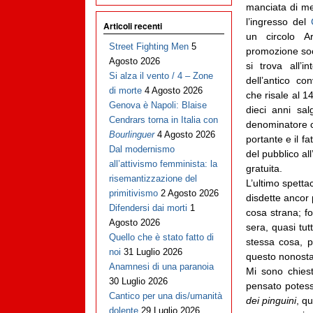
manciata di me
l’ingresso del
Articoli recenti
un circolo A
Street Fighting Men
5
promozione soci
Agosto 2026
si trova all’i
Si alza il vento / 4 – Zone
dell’antico co
di morte
4 Agosto 2026
che risale al 14
Genova è Napoli: Blaise
dieci anni sa
Cendrars torna in Italia con
denominatore c
Bourlinguer
4 Agosto 2026
portante e il f
Dal modernismo
del pubblico al
all’attivismo femminista: la
gratuita.
risemantizzazione del
L’ultimo spetta
primitivismo
2 Agosto 2026
disdette ancor 
Difendersi dai morti
1
cosa strana; fo
Agosto 2026
sera, quasi tut
Quello che è stato fatto di
stessa cosa, p
noi
31 Luglio 2026
questo nonostan
Anamnesi di una paranoia
Mi sono chies
30 Luglio 2026
pensato potess
Cantico per una dis/umanità
dei pinguini
, q
dolente
29 Luglio 2026