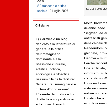
2026
SF francese e critica
La Casa dello stu
sociale
12 Luglio 2026
Molto brevemen
Chi siamo
divenne sede 
Siegfried, ed er
antifascisti ge
1) Carmilla è un blog
delle caldaie de
dedicato alla letteratura di
Rendendomi co
genere, alla critica
ghignate, prov
dell'immaginario
Genova – mi ri
dominante e alla
Perché raccont
riflessione culturale,
luce artificial
artistica, politica,
informarci su
sociologica e filosofica,
cliccando su Wi
riassumibile nella dicitura:
E qui mi torna
“letteratura, immaginario e
visto un giorna
cultura d'opposizione”.
notizie non lo 
E' esente da qualsiasi tipo
E dato che a u
di attività a scopo di lucro
ricordava una 
ed è priva di inserti