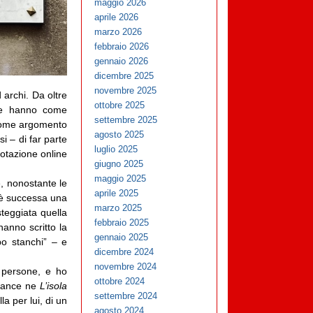
maggio 2026
aprile 2026
marzo 2026
febbraio 2026
gennaio 2026
dicembre 2025
novembre 2025
d archi. Da oltre
ottobre 2025
che hanno come
settembre 2025
 come argomento
agosto 2025
i – di far parte
luglio 2025
notazione online
giugno 2025
maggio 2025
e, nonostante le
aprile 2025
, è successa una
marzo 2025
steggiata quella
febbraio 2025
hanno scritto la
gennaio 2025
po stanchi” – e
dicembre 2024
novembre 2024
 persone, e ho
ottobre 2024
France ne
L’isola
settembre 2024
a per lui, di un
agosto 2024