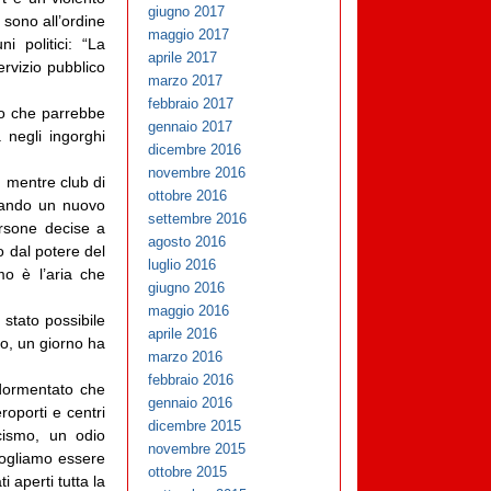
giugno 2017
 sono all’ordine
maggio 2017
i politici: “La
aprile 2017
ervizio pubblico
marzo 2017
febbraio 2017
o che parrebbe
gennaio 2017
 negli ingorghi
dicembre 2016
novembre 2016
, mentre club di
ottobre 2016
ttando un nuovo
settembre 2016
ersone decise a
agosto 2016
 dal potere del
luglio 2016
o è l’aria che
giugno 2016
maggio 2016
tato possibile
aprile 2016
o, un giorno ha
marzo 2016
febbraio 2016
ddormentato che
gennaio 2016
roporti e centri
dicembre 2015
scismo, un odio
novembre 2015
vogliamo essere
ottobre 2015
 aperti tutta la