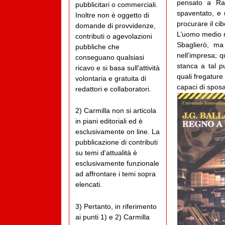
pensato a R
pubblicitari o commerciali.
spaventato, e 
Inoltre non è oggetto di
procurare il cib
domande di provvidenze,
L’uomo medio no
contributi o agevolazioni
Sbaglierò, ma
pubbliche che
nell’impresa; q
conseguano qualsiasi
stanca a tal p
ricavo e si basa sull'attività
quali fregature
volontaria e gratuita di
capaci di sposar
redattori e collaboratori.
2) Carmilla non si articola
in piani editoriali ed è
esclusivamente on line. La
pubblicazione di contributi
su temi d'attualità è
esclusivamente funzionale
ad affrontare i temi sopra
elencati.
3) Pertanto, in riferimento
ai punti 1) e 2) Carmilla