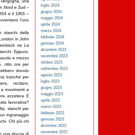
a vergogna, una
luglio 2024
in
Nord e Sud
–
giugno 2024
854 e il 1855 –
maggio 2024
avventano l’uno
aprile 2024
marzo 2024
 stanchi della
febbraio 2024
 London in
John
gennaio 2024
Steinbeck ne
La
dicembre 2023
stanchi. Eppure,
novembre 2023
n secolo e mezzo
ottobre 2023
e, otto ore per
settembre 2023
rebbero dovuto
agosto 2023
ima tranche per
luglio 2023
ere, recitare,
giugno 2023
e a movimenti e
maggio 2023
nere, eccetera. E
aprile 2023
ta lavorativa?
marzo 2023
lta, stanchi per
febbraio 2023
i un ingranaggio
gennaio 2023
chi. Chi più chi
dicembre 2022
novembre 2022
n una doccia di