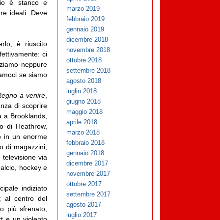
io è stanco e
marzo 2019
re ideali. Deve
febbraio 2019
gennaio 2019
dicembre 2018
lo, è riuscito
novembre 2018
fettivamente: ci
ottobre 2018
izziamo neppure
settembre 2018
riamoci se siamo
agosto 2018
luglio 2018
egno a venire
,
giugno 2018
nza di scoprire
maggio 2018
ca a Brooklands,
aprile 2018
to di Heathrow,
marzo 2018
so in un enorme
febbraio 2018
o di magazzini,
gennaio 2018
 televisione via
dicembre 2017
 calcio, hockey e
novembre 2017
ottobre 2017
cipale indiziato
settembre 2017
; al centro del
agosto 2017
o più sfrenato,
luglio 2017
t e un violento