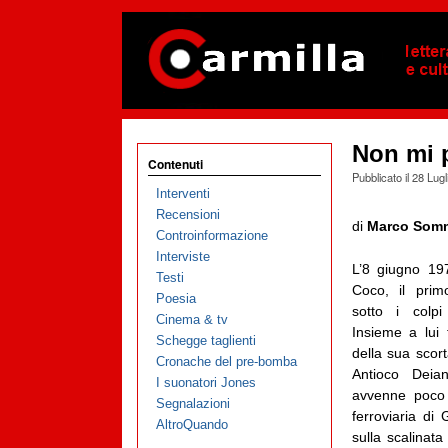
Non mi 
Contenuti
Pubblicato il
28 Lugl
Interventi
Recensioni
di
Marco Somm
Controinformazione
Interviste
L’8 giugno 19
Testi
Coco, il prim
Poesia
sotto i colpi
Cinema & tv
Insieme a lui 
Schegge taglienti
della sua scor
Cronache del pre-bomba
Antioco Deian
I suonatori Jones
avvenne poco 
Segnalazioni
ferroviaria di
AltroQuando
sulla scalinat