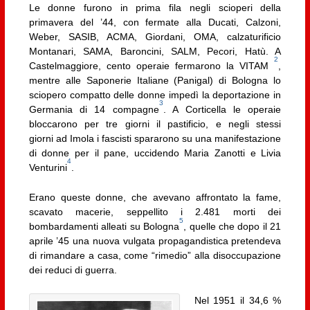
Le donne furono in prima fila negli scioperi della
primavera del ’44, con fermate alla Ducati, Calzoni,
Weber, SASIB, ACMA, Giordani, OMA, calzaturificio
Montanari, SAMA, Baroncini, SALM, Pecori, Hatù. A
2
Castelmaggiore, cento operaie fermarono la VITAM
,
mentre alle Saponerie Italiane (Panigal) di Bologna lo
sciopero compatto delle donne impedì la deportazione in
3
Germania di 14 compagne
. A Corticella le operaie
bloccarono per tre giorni il pastificio, e negli stessi
giorni ad Imola i fascisti spararono su una manifestazione
di donne per il pane, uccidendo Maria Zanotti e Livia
4
Venturini
.
Erano queste donne, che avevano affrontato la fame,
scavato macerie, seppellito i 2.481 morti dei
5
bombardamenti alleati su Bologna
, quelle che dopo il 21
aprile ’45 una nuova vulgata propagandistica pretendeva
di rimandare a casa, come “rimedio” alla disoccupazione
dei reduci di guerra.
Nel 1951 il 34,6 %