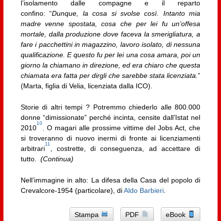
l’isolamento dalle compagne e il reparto
confino: “
Dunque, la cosa si svolse così. Intanto mia
madre venne spostata, cosa che per lei fu un’offesa
mortale, dalla produzione dove faceva la smerigliatura, a
fare i pacchettini in magazzino, lavoro isolato, di nessuna
qualificazione. E questo fu per lei una cosa amara, poi un
giorno la chiamano in direzione, ed era chiaro che questa
chiamata era fatta per dirgli che sarebbe stata licenziata.
”
(Marta, figlia di Velia, licenziata dalla ICO).
Storie di altri tempi ? Potremmo chiederlo alle 800.000
donne “dimissionate” perché incinta, censite dall’Istat nel
10
2010
. O magari alle prossime vittime del Jobs Act, che
si troveranno di nuovo inermi di fronte ai licenziamenti
11
arbitrari
, costrette, di conseguenza, ad accettare di
tutto.
(Continua)
Nell’immagine in alto: La difesa della Casa del popolo di
Crevalcore-1954 (particolare), di
Aldo Barbieri
.
Stampa
PDF
eBook