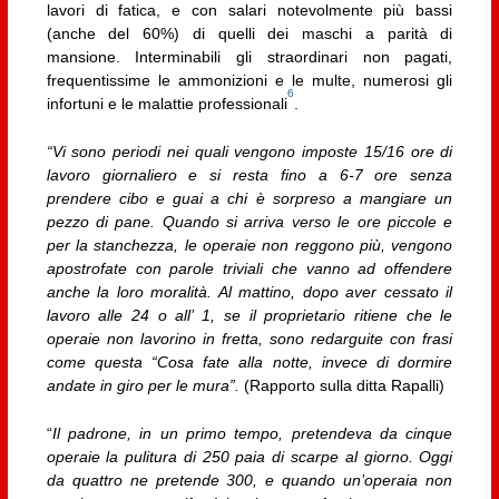
lavori di fatica, e con salari notevolmente più bassi
(anche del 60%) di quelli dei maschi a parità di
mansione. Interminabili gli straordinari non pagati,
frequentissime le ammonizioni e le multe, numerosi gli
6
infortuni e le malattie professionali
.
“Vi sono periodi nei quali vengono imposte 15/16 ore di
lavoro giornaliero e si resta fino a 6-7 ore senza
prendere cibo e guai a chi è sorpreso a mangiare un
pezzo di pane. Quando si arriva verso le ore piccole e
per la stanchezza, le operaie non reggono più, vengono
apostrofate con parole triviali che vanno ad offendere
anche la loro moralità. Al mattino, dopo aver cessato il
lavoro alle 24 o all’ 1, se il proprietario ritiene che le
operaie non lavorino in fretta, sono redarguite con frasi
come questa “Cosa fate alla notte, invece di dormire
andate in giro per le mura”.
(Rapporto sulla ditta Rapalli)
“
Il padrone, in un primo tempo, pretendeva da cinque
operaie la pulitura di 250 paia di scarpe al giorno. Oggi
da quattro ne pretende 300, e quando un’operaia non