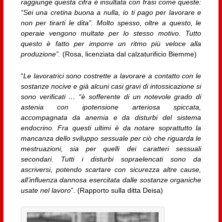
raggiunge questa cifra è insultata con frasi come queste:
“Sei una cretina buona a nulla, io ti pago per lavorare e
non per tirarti le dita”. Molto spesso, oltre a questo, le
operaie vengono multate per lo stesso motivo. Tutto
questo è fatto per imporre un ritmo più veloce alla
produzione”.
(Rosa, licenziata dal calzaturificio Biemme)
“
Le lavoratrici sono costrette a lavorare a contatto con le
sostanze nocive e già alcuni casi gravi di intossicazione si
sono verificati … “è sofferente di un notevole grado di
astenia con ipotensione arteriosa spiccata,
accompagnata da anemia e da disturbi del sistema
endocrino. Fra questi ultimi è da notare soprattutto la
mancanza dello sviluppo sessuale per ciò che riguarda le
mestruazioni, sia per quelli dei caratteri sessuali
secondari. Tutti i disturbi sopraelencati sono da
ascriversi, potendo scartare con sicurezza altre cause,
all’influenza dannosa esercitata dalle sostanze organiche
usate nel lavoro
”. (Rapporto sulla ditta Deisa)