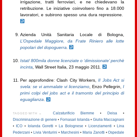
irrigazione, tratti ferroviari, e ne chiedevano la
retribuzione. Le iniziative coinvolsero fino a 18.000
lavoratori, e subirono spesso una dura repressione.
Azienda Unità Sanitaria Locale di Bologna,
L’Ospedale Maggiore, da Frate Riniero alle lotte
popolari del dopoguerra
.
Istat/ 800mila donne licenziate o ‘dimissionate’ perchè
incinta
,
Wall Street Italia, 23 maggio 2011.
Per approfondire: Clash City Workers,
Il Jobs Act si
svela: se vi ammalate vi licenziamo
, Enzo Pellegrin,
I
primi colpi del jobs act e il tramonto del principio di
eguaglianza
.
Calzaturificio Biemme
•
Deisa
•
TAGGED WITH →
Discriminazione di genere
•
Fornasari Iolanda
•
Giulia Maccagnani
•
ICO
•
Iolanda Goretti
•
La Bolognese
•
Licenziamenti
•
Lina
Pederzani
•
Livia Venturini
•
Marchesini
•
Maria Zanotti
•
Ospedale