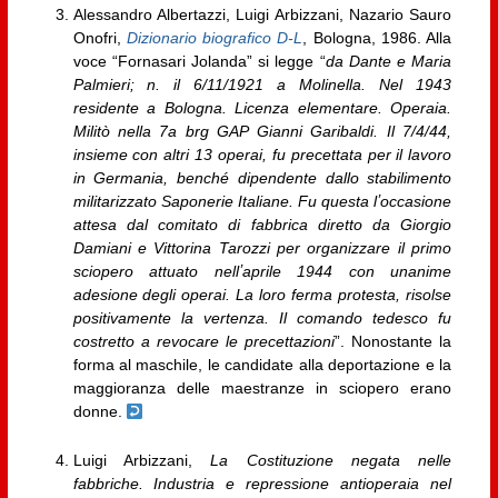
Alessandro Albertazzi, Luigi Arbizzani, Nazario Sauro
Onofri,
Dizionario biografico D-L
, Bologna, 1986. Alla
voce “Fornasari Jolanda” si legge “
da Dante e Maria
Palmieri; n. il 6/11/1921 a Molinella. Nel 1943
residente a Bologna. Licenza elementare. Operaia.
Militò nella 7a brg GAP Gianni Garibaldi. Il 7/4/44,
insieme con altri 13 operai, fu precettata per il lavoro
in Germania, benché dipendente dallo stabilimento
militarizzato Saponerie Italiane. Fu questa lʼoccasione
attesa dal comitato di fabbrica diretto da Giorgio
Damiani e Vittorina Tarozzi per organizzare il primo
sciopero attuato nellʼaprile 1944 con unanime
adesione degli operai. La loro ferma protesta, risolse
positivamente la vertenza. Il comando tedesco fu
costretto a revocare le precettazioni
”. Nonostante la
forma al maschile, le candidate alla deportazione e la
maggioranza delle maestranze in sciopero erano
donne.
Luigi Arbizzani,
La Costituzione negata nelle
fabbriche. Industria e repressione antioperaia nel