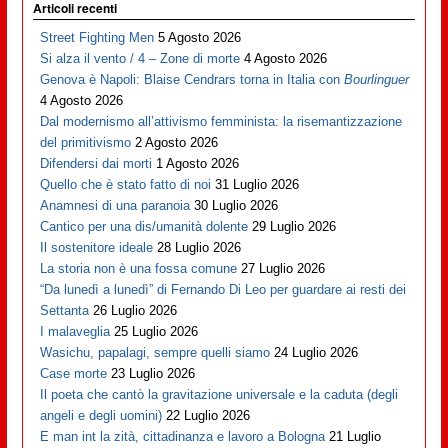
Articoli recenti
Street Fighting Men
5 Agosto 2026
Si alza il vento / 4 – Zone di morte
4 Agosto 2026
Genova è Napoli: Blaise Cendrars torna in Italia con
Bourlinguer
4 Agosto 2026
Dal modernismo all’attivismo femminista: la risemantizzazione
del primitivismo
2 Agosto 2026
Difendersi dai morti
1 Agosto 2026
Quello che è stato fatto di noi
31 Luglio 2026
Anamnesi di una paranoia
30 Luglio 2026
Cantico per una dis/umanità dolente
29 Luglio 2026
Il sostenitore ideale
28 Luglio 2026
La storia non è una fossa comune
27 Luglio 2026
“Da lunedì a lunedì” di Fernando Di Leo per guardare ai resti dei
Settanta
26 Luglio 2026
I malaveglia
25 Luglio 2026
Wasichu, papalagi, sempre quelli siamo
24 Luglio 2026
Case morte
23 Luglio 2026
Il poeta che cantò la gravitazione universale e la caduta (degli
angeli e degli uomini)
22 Luglio 2026
E man int la zità, cittadinanza e lavoro a Bologna
21 Luglio