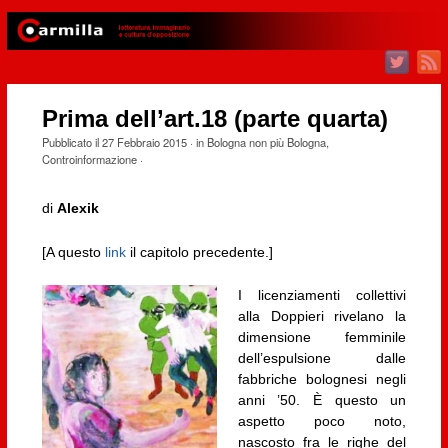
Prima dell’art.18 (parte quarta)
Pubblicato il
27 Febbraio 2015
· in
Bologna non più Bologna
,
Controinformazione
·
di
Alexik
[A questo
link
il capitolo precedente.]
I licenziamenti
collettivi
alla Doppieri rivelano la
dimensione femminile
dell’espulsione dalle
fabbriche bolognesi negli
anni ’50. È questo un
aspetto poco noto,
nascosto fra le righe del