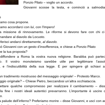
Ponzio Pilato – voglio un accordo.
Giovanni scosse la testa, e cominciò a salmodiar
ò
tiamo cosa propone.
iamo accordarci con
lui
, con l’Impero!
 missione di rinnovamento. Le riforme si devono fare con chi ci
i mandare al diavolo da Locusto.
ferisci andarci direttamente,
al diavolo.
ò Giovanni con un gesto d’insofferenza, e chiese a Ponzio Pilato
e la tua proposta?
 diffondere a Roma la vostra nuova religione. Barabba può parte
o. Il vostro monoteismo sarebbe utile per legittimare l’assol
e, e l’indiscutibilità della sua legge. E per spingere gli schiavi 
n tradimento mostruoso del messaggio originale! – Protesto Marco.
io originale? – Chiese Pietro, beccandosi un’altra occhiataccia.
ettare qualche compromesso per realizzare il cambiamento – dis
la fine i nostri ideali autentici prevarranno. L’importante è uscire 
o.
la palude dell’inferno? Preferiamo morire – disse Giovanni, e uscì con ari