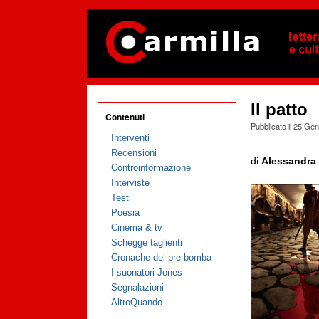
Il patto
Contenuti
Pubblicato il
25 Gen
Interventi
Recensioni
di
Alessandra 
Controinformazione
Interviste
Testi
Poesia
Cinema & tv
Schegge taglienti
Cronache del pre-bomba
I suonatori Jones
Segnalazioni
AltroQuando