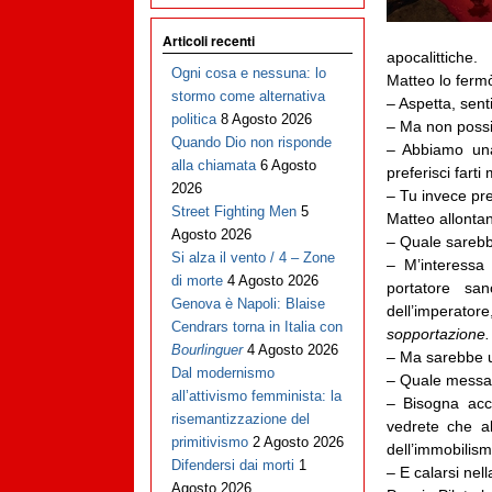
Articoli recenti
apocalittiche.
Ogni cosa e nessuna: lo
Matteo lo ferm
stormo come alternativa
– Aspetta, sen
politica
8 Agosto 2026
– Ma non poss
Quando Dio non risponde
– Abbiamo una
alla chiamata
6 Agosto
preferisci fart
2026
– Tu invece pre
Street Fighting Men
5
Matteo allontan
Agosto 2026
– Quale sarebb
Si alza il vento / 4 – Zone
– M’interessa
di morte
4 Agosto 2026
portatore san
Genova è Napoli: Blaise
dell’imperator
Cendrars torna in Italia con
sopportazione.
Bourlinguer
4 Agosto 2026
– Ma sarebbe u
Dal modernismo
– Quale messagg
all’attivismo femminista: la
– Bisogna acc
risemantizzazione del
vedrete che al
primitivismo
2 Agosto 2026
dell’immobilism
Difendersi dai morti
1
– E calarsi nel
Agosto 2026