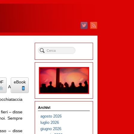
DF
eBook
rò. Anzi, vi
occhiataccia
Archivi
fieri – disse
agosto 2026
 noi. Sempre
luglio 2026
giugno 2026
esso – disse