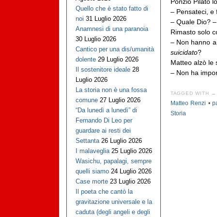
Ponzio Pilato lo
Quello che è stato fatto di
– Pensateci, e 
noi
31 Luglio 2026
– Quale Dio? –
Anamnesi di una paranoia
Rimasto solo co
30 Luglio 2026
– Non hanno an
Cantico per una dis/umanità
suicidato
?
dolente
29 Luglio 2026
Matteo alzò le 
Il sostenitore ideale
28
– Non ha impor
Luglio 2026
La storia non è una fossa
TAGGED WITH →
comune
27 Luglio 2026
Matteo Renzi
•
p
“Da lunedì a lunedì” di
Storia
Fernando Di Leo per
guardare ai resti dei
Settanta
26 Luglio 2026
I malaveglia
25 Luglio 2026
Wasichu, papalagi, sempre
quelli siamo
24 Luglio 2026
Case morte
23 Luglio 2026
Il poeta che cantò la
gravitazione universale e la
caduta (degli angeli e degli