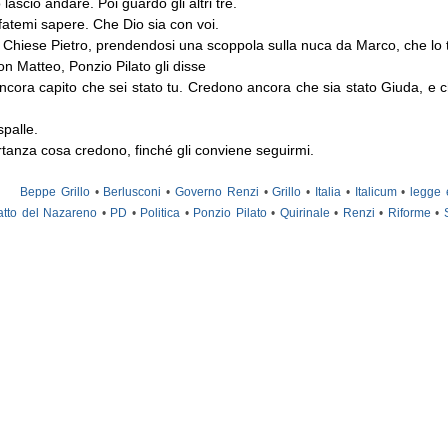
 lasciò andare. Poi guardò gli altri tre.
fatemi sapere. Che Dio sia con voi.
 Chiese Pietro, prendendosi una scoppola sulla nuca da Marco, che lo t
n Matteo, Ponzio Pilato gli disse
cora capito che sei stato tu. Credono ancora che sia stato Giuda, e ch
spalle.
tanza cosa credono, finché gli conviene seguirmi.
Beppe Grillo
•
Berlusconi
•
Governo Renzi
•
Grillo
•
Italia
•
Italicum
•
legge 
atto del Nazareno
•
PD
•
Politica
•
Ponzio Pilato
•
Quirinale
•
Renzi
•
Riforme
•