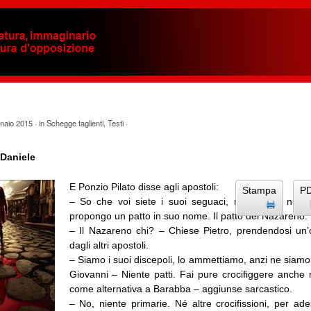
naio 2015
· in
Schegge taglienti
,
Testi
·
Daniele
E Ponzio Pilato disse agli apostoli:
Stampa
P
– So che voi siete i suoi seguaci, ma non vi nuoce
propongo un patto in suo nome. Il patto del Nazareno.
– Il Nazareno chi? – Chiese Pietro, prendendosi un’
dagli altri apostoli.
– Siamo i suoi discepoli, lo ammettiamo, anzi ne siamo 
Giovanni – Niente patti. Fai pure crocifiggere anche
come alternativa a Barabba – aggiunse sarcastico.
– No, niente primarie. Né altre crocifissioni, per ad