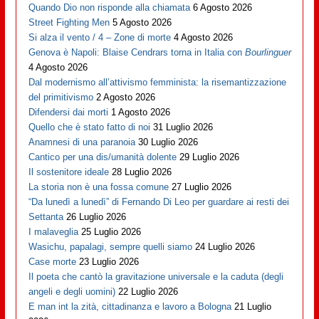
Quando Dio non risponde alla chiamata
6 Agosto 2026
Street Fighting Men
5 Agosto 2026
Si alza il vento / 4 – Zone di morte
4 Agosto 2026
Genova è Napoli: Blaise Cendrars torna in Italia con
Bourlinguer
4 Agosto 2026
Dal modernismo all’attivismo femminista: la risemantizzazione
del primitivismo
2 Agosto 2026
Difendersi dai morti
1 Agosto 2026
Quello che è stato fatto di noi
31 Luglio 2026
Anamnesi di una paranoia
30 Luglio 2026
Cantico per una dis/umanità dolente
29 Luglio 2026
Il sostenitore ideale
28 Luglio 2026
La storia non è una fossa comune
27 Luglio 2026
“Da lunedì a lunedì” di Fernando Di Leo per guardare ai resti dei
Settanta
26 Luglio 2026
I malaveglia
25 Luglio 2026
Wasichu, papalagi, sempre quelli siamo
24 Luglio 2026
Case morte
23 Luglio 2026
Il poeta che cantò la gravitazione universale e la caduta (degli
angeli e degli uomini)
22 Luglio 2026
E man int la zità, cittadinanza e lavoro a Bologna
21 Luglio