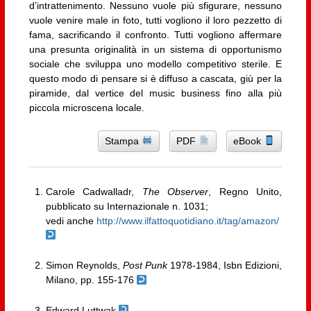
d’intrattenimento. Nessuno vuole più sfigurare, nessuno
vuole venire male in foto, tutti vogliono il loro pezzetto di
fama, sacrificando il confronto. Tutti vogliono affermare
una presunta originalità in un sistema di opportunismo
sociale che sviluppa uno modello competitivo sterile. E
questo modo di pensare si è diffuso a cascata, giù per la
piramide, dal vertice del music business fino alla più
piccola microscena locale.
Stampa
PDF
eBook
Carole Cadwalladr,
The Observer
, Regno Unito,
pubblicato su Internazionale n. 1031;
vedi anche
http://www.ilfattoquotidiano.it/tag/amazon/
Simon Reynolds,
Post Punk
1978-1984, Isbn Edizioni,
Milano, pp. 155-176
Edward Luttwak