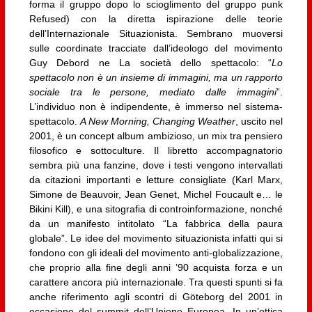
forma il gruppo dopo lo scioglimento del gruppo punk
Refused) con la diretta ispirazione delle teorie
dell’Internazionale Situazionista. Sembrano muoversi
sulle coordinate tracciate dall’ideologo del movimento
Guy Debord ne La società dello spettacolo: “
Lo
spettacolo non è un insieme di immagini, ma un rapporto
sociale tra le persone, mediato dalle immagini
”.
L’individuo non è indipendente, è immerso nel sistema-
spettacolo.
A New Morning, Changing Weather
, uscito nel
2001, è un concept album ambizioso, un mix tra pensiero
filosofico e sottoculture. Il libretto accompagnatorio
sembra più una fanzine, dove i testi vengono intervallati
da citazioni importanti e letture consigliate (Karl Marx,
Simone de Beauvoir, Jean Genet, Michel Foucault e… le
Bikini Kill), e una sitografia di controinformazione, nonché
da un manifesto intitolato “La fabbrica della paura
globale”. Le idee del movimento situazionista infatti qui si
fondono con gli ideali del movimento anti-globalizzazione,
che proprio alla fine degli anni ’90 acquista forza e un
carattere ancora più internazionale. Tra questi spunti si fa
anche riferimento agli scontri di Göteborg del 2001 in
occasione del summit dell’Unione Europea. In un’ottica