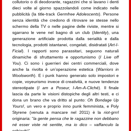
collutorio o di deodorante, ragazzini che si lavano i denti
dieci volte al giorno spazzolandoli come indicato nelle
pubblicità (la title-track
Germfree Adolescents
). Persone
senza identità che credono di ritrovare se stesse nello
schermo della TV o nelle pagine delle riviste, mentre si
sgarrano le vene nel bagno di un club (
Identity
), una
generazione artificiale prodotta dalla serialità e dalla
tecnologia, prodotti istantanei, congelati, disidratati (
Art-I-
Ficial
). I rapporti sono parassitari, seguono naturali
dinamiche di sfruttamento e opportunismo (
I Live off
You
). Ci sono i guerrieri dei centri commerciali, dove
anche la rivolta è un’operazione estetica (
Warriors in
Woolsworth
). E i punk hanno generato solo impostori e
copie, voyeurismo invece di creatività, e nuove tendenze
stereotipate (
I am a Poseur, I-Am-A-Cliché
). Il finale
lascia da parte le visioni distopiche degli altri testi, e ci
dona un brano che va dritto al punto:
Oh Bondage Up
Yours!
, un vero e proprio inno punk femminista, e Poly
Styrene (venuta a mancare nel 2011) è la
riot-grrrl
originaria: “
la gente pensa che le ragazzine non debbano
né esser viste né sentite, ma io dico – vaffanculo la
schiavitù
”.