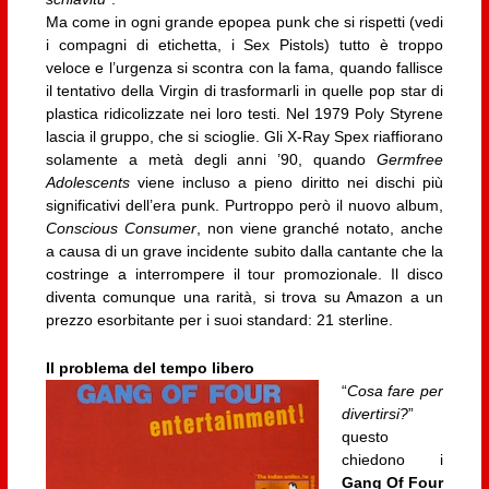
Ma come in ogni grande epopea punk che si rispetti (vedi
i compagni di etichetta, i Sex Pistols) tutto è troppo
veloce e l’urgenza si scontra con la fama, quando fallisce
il tentativo della Virgin di trasformarli in quelle pop star di
plastica ridicolizzate nei loro testi. Nel 1979 Poly Styrene
lascia il gruppo, che si scioglie. Gli X-Ray Spex riaffiorano
solamente a metà degli anni ’90, quando
Germfree
Adolescents
viene incluso a pieno diritto nei dischi più
significativi dell’era punk. Purtroppo però il nuovo album,
Conscious Consumer
, non viene granché notato, anche
a causa di un grave incidente subito dalla cantante che la
costringe a interrompere il tour promozionale. Il disco
diventa comunque una rarità, si trova su Amazon a un
prezzo esorbitante per i suoi standard: 21 sterline.
Il problema del tempo libero
“
Cosa fare per
divertirsi?
”
questo
chiedono i
Gang Of Four