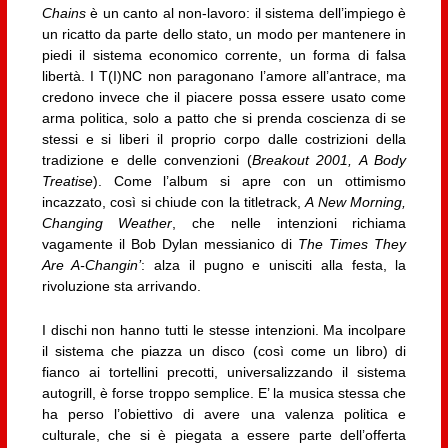
Chains
è un canto al non-lavoro: il sistema dell’impiego è
un ricatto da parte dello stato, un modo per mantenere in
piedi il sistema economico corrente, un forma di falsa
libertà. I T(I)NC non paragonano l’amore all’antrace, ma
credono invece che il piacere possa essere usato come
arma politica, solo a patto che si prenda coscienza di se
stessi e si liberi il proprio corpo dalle costrizioni della
tradizione e delle convenzioni (
Breakout 2001, A Body
Treatise
). Come l’album si apre con un ottimismo
incazzato, così si chiude con la titletrack,
A New Morning,
Changing Weather
, che nelle intenzioni richiama
vagamente il Bob Dylan messianico di
The Times They
Are A-Changin’
: alza il pugno e unisciti alla festa, la
rivoluzione sta arrivando.
I dischi non hanno tutti le stesse intenzioni. Ma incolpare
il sistema che piazza un disco (così come un libro) di
fianco ai tortellini precotti, universalizzando il sistema
autogrill, è forse troppo semplice. E’ la musica stessa che
ha perso l’obiettivo di avere una valenza politica e
culturale, che si è piegata a essere parte dell’offerta