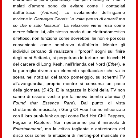
malati d’amore sono da evitare come i contagiati
dall’antrace (
Anthrax
). Lo svelamento dell’inganno
avviene in
Damaged Goods
: “
a volte penso di amarti/ ma
so che è solo lussuria
”. La relazione viene resa come
merce fallata: lui, allo stesso modo di un elettrodomestico
difettoso, non funziona come dovrebbe, lei non è poi così
conveniente come sembrava dall’offerta. Mentre gli
individui cercano di realizzare i “propri” sogni sul finire
degli anni Settanta, si perpetrano le torture nei blocchi H
del carcere di Long Kesh, nell’Irlanda del Nord (
Ether
), e
la guerriglia diventa un elemento spettacolare che va in
scena nei notiziari del tardo pomeriggio, su schermi TV
all’avanguardia, proprio mentre si consuma un pasto
della giornata (
5.45
). E le ragazze in bikini della TV non
sanno di essere vestite per la nuova bomba atomica (
I
Found that Essence Rare
). Dal punto di vista
strettamente musicale, i Gang Of Four hanno influenzato
con il loro punk-funk gruppi come Red Hot Chili Peppers,
Fugazi e Rapture. Non ripeteranno più il miracolo di
Entertainment!
, ma la critica tagliente e antiretorica del
disco così come le intuizioni di melting-pot musicale ne