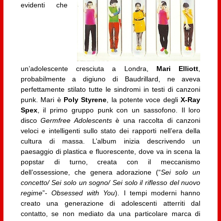
evidenti che
un’adolescente cresciuta a Londra,
Mari Elliott
,
probabilmente a digiuno di Baudrillard, ne aveva
perfettamente stilato tutte le sindromi in testi di canzoni
punk. Mari è
Poly Styrene
, la potente voce degli
X-Ray
Spex
, il primo gruppo punk con un sassofono. Il loro
disco
Germfree Adolescents
è una raccolta di canzoni
veloci e intelligenti sullo stato dei rapporti nell’era della
cultura di massa. L’album inizia descrivendo un
paesaggio di plastica e fluorescente, dove va in scena la
popstar di turno, creata con il meccanismo
dell’ossessione, che genera adorazione (“
Sei solo un
concetto/ Sei solo un sogno/ Sei solo il riflesso del nuovo
regime
”-
Obsessed with You
). I tempi moderni hanno
creato una generazione di adolescenti atterriti dal
contatto, se non mediato da una particolare marca di