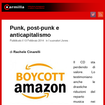
Punk, post-punk e
anticapitalismo
Pubblicato il
13 Febbraio 2014
· in
I suonatori Jones
·
di
Rachele Cinarelli
Il CD sta
perdendo di
valore. Lo
testimoniano
anche le
drastiche
riduzioni del
reparto
musica nei