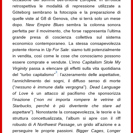
retrospettiva le modalità di repressione utilizzate a
Göteborg sembrano la fotocopia e la preparazione di
quelle viste al G8 di Genova, che si terrà solo un mese
dopo.
New Empire Blues
sembra la colonna sonora
perfetta per il movimento, che forse rappresenta l’ultima
grande presa di coscienza collettiva sul sistema
economico contemporaneo. La stessa consapevolezza
potente ritorna in
Up For Sale
: siamo tutti potenzialmente
in vendita, così come le cose che conosciamo possono
essere comprate e vendute. L’inno
Capitalism Stole My
Virginity
passa a elencare gli effetti sulla vita quotidiana
3
del “turbo capitalismo”
: l’azzeramento delle aspettative,
l’annichilimento dei sogni, il diffuso senso di morte
(“
nessuno è immune dalla vergogna
”).
Dead Language
of Love
è un attacco al pacifismo che sponsorizza
l’inazione (“
non mi importa rompere le vetrine di
Starbucks, perché è più divertente che stare ad
aspettare
”). Nonostante la consapevolezza, le teorie e la
struttura concettualizzata, l’album si apre con il riff
robusto di
A Northwest Passage
, un grido all’azione e a
perseguire le proprie passioni.
Bigger Cages
,
Longer