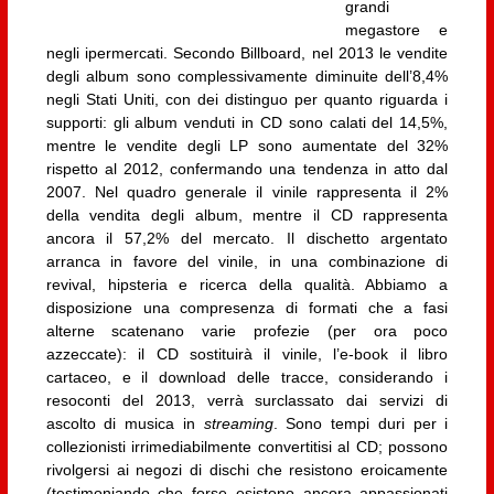
grandi
megastore e
negli ipermercati. Secondo Billboard, nel 2013 le vendite
degli album sono complessivamente diminuite dell’8,4%
negli Stati Uniti, con dei distinguo per quanto riguarda i
supporti: gli album venduti in CD sono calati del 14,5%,
mentre le vendite degli LP sono aumentate del 32%
rispetto al 2012, confermando una tendenza in atto dal
2007. Nel quadro generale il vinile rappresenta il 2%
della vendita degli album, mentre il CD rappresenta
ancora il 57,2% del mercato. Il dischetto argentato
arranca in favore del vinile, in una combinazione di
revival, hipsteria e ricerca della qualità. Abbiamo a
disposizione una compresenza di formati che a fasi
alterne scatenano varie profezie (per ora poco
azzeccate): il CD sostituirà il vinile, l’e-book il libro
cartaceo, e il download delle tracce, considerando i
resoconti del 2013, verrà surclassato dai servizi di
ascolto di musica in
streaming
. Sono tempi duri per i
collezionisti irrimediabilmente convertitisi al CD; possono
rivolgersi ai negozi di dischi che resistono eroicamente
(testimoniando che forse esistono ancora appassionati