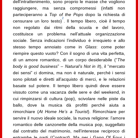
dell’intrattenimento, sono proprio le masse che vogliono
raggiungere, ma senza compromessi (infatti non
parteciperanno a
Top of the Pops
dopo la richiesta di
2
censurare un loro testo)
. Il tempo libero, cioè il tempo
non regolato dai ritmi della scuola e del lavoro,
costituisce un problema nell’attuale organizzazione
sociale. Senza indicazioni l’individuo è irrequieto e allo
stesso tempo annoiato come in
Glass
: come poter
riempire questo vuoto? Con il sogno di una vita perfetta,
di un amore romantico, di un corpo desiderabile (“
The
body is good business
” –
Natural’s Not in It
), il “mercato
dei sensi” ci domina, ma non è naturale, perché i sensi
sono pilotati e diretti all’acquisto di merci, e le relazioni
basate sul potere. Il tempo libero quindi deve essere
vissuto come una vacanza delle sere e del weekend, in
cui rimpinzarsi di cultura (pop), scivolare nelle piste da
ballo, dove la musica dà profitti perché aiuta a
rimorchiare (
At Home He’s a Tourist
). Rimorchiare per
servire il nuovo ideale sociale, la nuova religione: l’amore
romantico delle canzonette della musica pop, suggellato
dal contratto del matrimonio, nell’interesse reciproco di
entrambe le parti (
Contract
). Ma per i Gang Of Four i