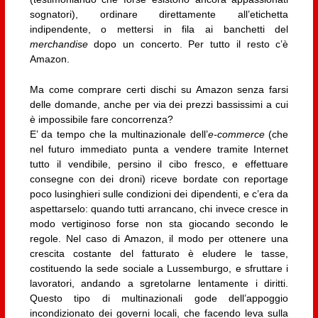
sognatori), ordinare direttamente all’etichetta
indipendente, o mettersi in fila ai banchetti del
merchandise
dopo un concerto. Per tutto il resto c’è
Amazon.
Ma come comprare certi dischi su Amazon senza farsi
delle domande, anche per via dei prezzi bassissimi a cui
è impossibile fare concorrenza?
E’ da tempo che la multinazionale dell’
e-commerce
(che
nel futuro immediato punta a vendere tramite Internet
tutto il vendibile, persino il cibo fresco, e effettuare
consegne con dei droni) riceve bordate con reportage
poco lusinghieri sulle condizioni dei dipendenti, e c’era da
aspettarselo: quando tutti arrancano, chi invece cresce in
modo vertiginoso forse non sta giocando secondo le
regole. Nel caso di Amazon, il modo per ottenere una
crescita costante del fatturato è eludere le tasse,
costituendo la sede sociale a Lussemburgo, e sfruttare i
lavoratori, andando a sgretolarne lentamente i diritti.
Questo tipo di multinazionali gode dell’appoggio
incondizionato dei governi locali, che facendo leva sulla