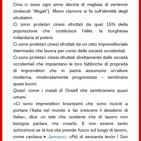
Cina ci sono ogni anno decine di migliaia di vertenze
sindacali “illegali”). Meno clamore si fa sull’identità degli
sfruttatori.
Ci sono proletari cinesi sfruttati da quel 15% della
popolazione che costituisce l’
élite
, la borghesia
miliardaria al potere.
Ci sono proletari cinesi sfruttati da un ceto imprenditoriale
intermedio che lavora per conto delle società occidentali.
Ci sono proletari cinesi sfruttati direttamente dalle società
occidentali che impiantano le loro fabbriche di proprietà
di imprenditori che in patria assumono un’allure
moderna, moderatamente progressista – sembrano
quasi buoni.
Quasi
: come i maiali di Orwell che sembravano
quasi
umani
.
«Ci sono imprenditori bravissimi che sono riusciti a
portare l’Italia nel mondo e far crescere il desiderio di
Italia», dice un tale che sostiene che di lavoro non
bisogna parlare, ma crearlo. E non essere tanto
schizzinosi se la tua vita prende fuoco sul luogo di lavoro,
come cantava
Jannacci
:
«Più di sessanta terùn / Son