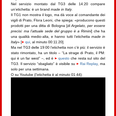
Nel servizio montato dal TG3 delle 14:20 compare
un’etichetta: è un brand
made in Italy
.
Il TG1 non mostra il logo, ma dà voce al comandante dei
vigili di Prato, Flora Leoni, che spiega: «producono questi
prodotti per una ditta di Bologna [
di Argelato, per essere
precisi: ma l’attuale sede del gruppo è a Rimini
] che ha
una qualità medio-alta, e hanno tutti l’etichetta
made in
Italy
» [
qui
, al minuto 00:11:20].
Ma nel TG3 delle 19:00 l’etichetta non c’è più: il servizio è
stato rimontato, ha un titolo – “La strage di Prato, il PM:
qui è un far west” –, ed è
questo
che resta sul sito del
TG3. Il servizio “sbagliato” è visibile su
Rai Replay
, ma
solo per una settimana.
O su Youtube (l’etichetta è al minuto 01:44):