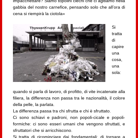
impacchettare? Siamo topolini ciechi che ci agitiamo nella
gabbia del nostro carnefice, pensando solo che all’ora di
cena si riempirà la ciotola»
Si
tratta
di
capire
una
cosa,
una
sola:
quando si parla di lavoro, di profitto, di vite incatenate alla
filiera, la differenza non passa tra le nazionalità, il colore
della pelle, la parlata.
La differenza passa tra chi sfrutta e chi è sfruttato.
Ci sono schiavi e padroni, non popoli-cicale e popoli-
formiche: ci sono esseri umani che vengono sfruttati, e
sfruttatori che si arricchiscono.
Si tratta di ricominciare dai fondamentali: di tornare a