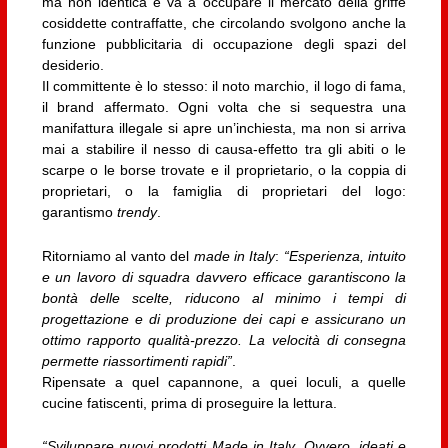
ma non identica e va a occupare il mercato della griffe
cosiddette contraffatte, che circolando svolgono anche la
funzione pubblicitaria di occupazione degli spazi del
desiderio.
Il committente è lo stesso: il noto marchio, il logo di fama,
il brand affermato. Ogni volta che si sequestra una
manifattura illegale si apre un’inchiesta, ma non si arriva
mai a stabilire il nesso di causa-effetto tra gli abiti o le
scarpe o le borse trovate e il proprietario, o la coppia di
proprietari, o la famiglia di proprietari del logo:
garantismo
trendy
.
Ritorniamo al vanto del
m
ade in Italy
:
“Esperienza, intuito
e un lavoro di squadra davvero efficace garantiscono la
bontà delle scelte, riducono al minimo i tempi di
progettazione e di produzione dei capi e assicurano un
ottimo rapporto qualità-prezzo. La velocità di consegna
permette riassortimenti rapidi”
.
Ripensate a quel capannone, a quei loculi, a quelle
cucine fatiscenti, prima di proseguire la lettura.
“Sviluppare nuovi prodotti Made in Italy. Ovvero, ideati e