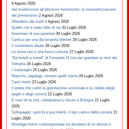
4 Agosto 2026
Dal modernismo all’attivismo femminista: la risemantizzazione
del primitivismo
2 Agosto 2026
Difendersi dai morti
1 Agosto 2026
Quello che è stato fatto di noi
31 Luglio 2026
Anamnesi di una paranoia
30 Luglio 2026
Cantico per una dis/umanità dolente
29 Luglio 2026
Il sostenitore ideale
28 Luglio 2026
La storia non è una fossa comune
27 Luglio 2026
“Da lunedì a lunedì” di Fernando Di Leo per guardare ai resti dei
Settanta
26 Luglio 2026
I malaveglia
25 Luglio 2026
Wasichu, papalagi, sempre quelli siamo
24 Luglio 2026
Case morte
23 Luglio 2026
Il poeta che cantò la gravitazione universale e la caduta (degli
angeli e degli uomini)
22 Luglio 2026
E man int la zità, cittadinanza e lavoro a Bologna
21 Luglio
2026
Sottopagati, sporchi e puzzolenti: il lato cattivo della società
21
Luglio 2026
Nostalgie horror contemporanee tra desiderio di un altrove e