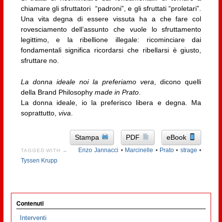
chiamare gli sfruttatori “padroni”, e gli sfruttati “proletari”.
Una vita degna di essere vissuta ha a che fare col
rovesciamento dell’assunto che vuole lo sfruttamento
legittimo, e la ribellione illegale: ricominciare dai
fondamentali significa ricordarsi che ribellarsi è giusto,
sfruttare no.
La donna ideale noi la preferiamo vera
, dicono quelli
della Brand Philosophy
made in Prato
.
La donna ideale, io la preferisco libera e degna. Ma
soprattutto,
viva
.
Stampa
PDF
eBook
Enzo Jannacci
•
Marcinelle
•
Prato
•
strage
•
TAGGED WITH →
Tyssen Krupp
Contenuti
Interventi