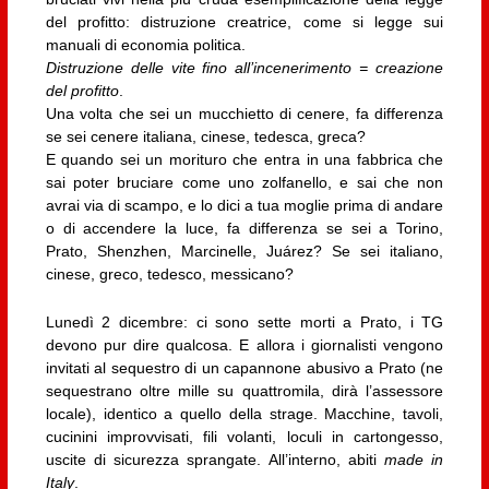
del profitto: distruzione creatrice, come si legge sui
manuali di economia politica.
Distruzione delle vite fino all’incenerimento = creazione
del profitto
.
Una volta che sei un mucchietto di cenere, fa differenza
se sei cenere italiana, cinese, tedesca, greca?
E quando sei un morituro che entra in una fabbrica che
sai poter bruciare come uno zolfanello, e sai che non
avrai via di scampo, e lo dici a tua moglie prima di andare
o di accendere la luce, fa differenza se sei a Torino,
Prato, Shenzhen, Marcinelle, Juárez? Se sei italiano,
cinese, greco, tedesco, messicano?
Lunedì 2 dicembre: ci sono sette morti a Prato, i TG
devono pur dire qualcosa. E allora i giornalisti vengono
invitati al sequestro di un capannone abusivo a Prato (ne
sequestrano oltre mille su quattromila, dirà l’assessore
locale), identico a quello della strage. Macchine, tavoli,
cucinini improvvisati, fili volanti, loculi in cartongesso,
uscite di sicurezza sprangate. All’interno, abiti
made in
Italy
.