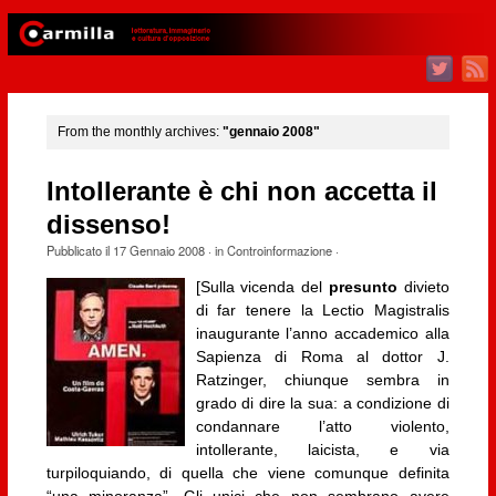
From the monthly archives:
"gennaio 2008"
Intollerante è chi non accetta il
dissenso!
Pubblicato il
17 Gennaio 2008
· in
Controinformazione
·
[Sulla vicenda del
presunto
divieto
di far tenere la Lectio Magistralis
inaugurante l’anno accademico alla
Sapienza di Roma al dottor J.
Ratzinger, chiunque sembra in
grado di dire la sua: a condizione di
condannare l’atto violento,
intollerante, laicista, e via
turpiloquiando, di quella che viene comunque definita