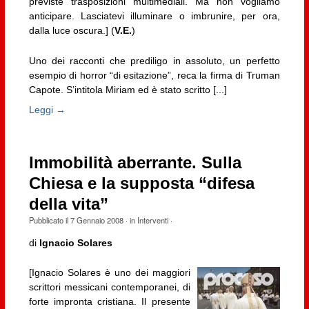
previste trasposizioni multimediali. Ma non vogliamo
anticipare. Lasciatevi illuminare o imbrunire, per ora,
dalla luce oscura.] (
V.E.
)
Uno dei racconti che prediligo in assoluto, un perfetto
esempio di horror “di esitazione”, reca la firma di Truman
Capote. S’intitola Miriam ed è stato scritto [...]
Leggi →
Immobilità aberrante. Sulla
Chiesa e la supposta “difesa
della vita”
Pubblicato il
7 Gennaio 2008
· in
Interventi
·
di
Ignacio Solares
[Ignacio Solares è uno dei maggiori
scrittori messicani contemporanei, di
forte impronta cristiana. Il presente