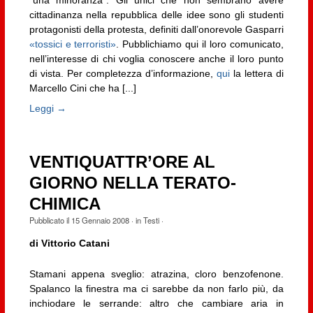
“una minoranza”. Gli unici che non sembrano avere
cittadinanza nella repubblica delle idee sono gli studenti
protagonisti della protesta, definiti dall’onorevole Gasparri
«tossici e terroristi»
. Pubblichiamo qui il loro comunicato,
nell’interesse di chi voglia conoscere anche il loro punto
di vista. Per completezza d’informazione,
qui
la lettera di
Marcello Cini che ha [...]
Leggi →
VENTIQUATTR’ORE AL
GIORNO NELLA TERATO-
CHIMICA
Pubblicato il
15 Gennaio 2008
· in
Testi
·
di Vittorio Catani
Stamani appena sveglio: atrazina, cloro benzofenone.
Spalanco la finestra ma ci sarebbe da non farlo più, da
inchiodare le serrande: altro che cambiare aria in