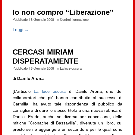
Io non compro “Liberazione”
Pubblicato il
8 Gennaio 2008
· in
Controinformazione
·
Leggi →
CERCASI MIRIAM
DISPERATAMENTE
Pubblicato il
8 Gennaio 2008
· in
La luce oscura
·
di
Danilo Arona
[L’articolo
La luce oscura
di Danilo Arona, uno dei
collaboratori che più hanno contribuito al successo di
Carmilla, ha avuto tale rispondenza di pubblico da
consigliare di dare lo stesso titolo a una nuova rubrica di
Danilo. Erede, anche se diversa per concezione, delle
mitiche “Cronache di Bassavilla”, divenute un libro, cui
presto se ne aggiungerà un secondo e per le quali sono