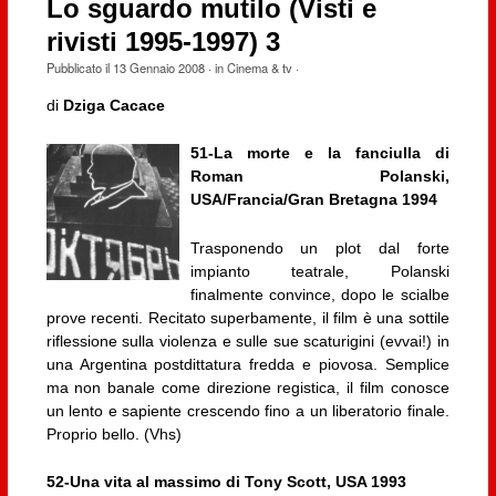
Lo sguardo mutilo (Visti e
rivisti 1995-1997) 3
Pubblicato il
13 Gennaio 2008
· in
Cinema & tv
·
di
Dziga Cacace
51-La morte e la fanciulla di
Roman Polanski,
USA/Francia/Gran Bretagna 1994
Trasponendo un plot dal forte
impianto teatrale, Polanski
finalmente convince, dopo le scialbe
prove recenti. Recitato superbamente, il film è una sottile
riflessione sulla violenza e sulle sue scaturigini (evvai!) in
una Argentina postdittatura fredda e piovosa. Semplice
ma non banale come direzione registica, il film conosce
un lento e sapiente crescendo fino a un liberatorio finale.
Proprio bello. (Vhs)
52-Una vita al massimo di Tony Scott, USA 1993