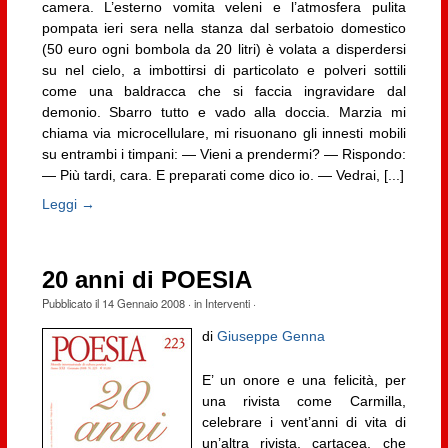
camera. L’esterno vomita veleni e l’atmosfera pulita
pompata ieri sera nella stanza dal serbatoio domestico
(50 euro ogni bombola da 20 litri) è volata a disperdersi
su nel cielo, a imbottirsi di particolato e polveri sottili
come una baldracca che si faccia ingravidare dal
demonio. Sbarro tutto e vado alla doccia. Marzia mi
chiama via microcellulare, mi risuonano gli innesti mobili
su entrambi i timpani: — Vieni a prendermi? — Rispondo:
— Più tardi, cara. E preparati come dico io. — Vedrai, [...]
Leggi →
20 anni di POESIA
Pubblicato il
14 Gennaio 2008
· in
Interventi
·
di
Giuseppe Genna
E’ un onore e una felicità, per
una rivista come Carmilla,
celebrare i vent’anni di vita di
un’altra rivista, cartacea, che