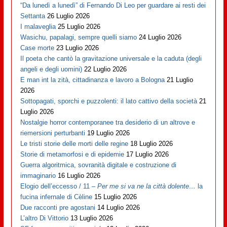
“Da lunedì a lunedì” di Fernando Di Leo per guardare ai resti dei
Settanta
26 Luglio 2026
I malaveglia
25 Luglio 2026
Wasichu, papalagi, sempre quelli siamo
24 Luglio 2026
Case morte
23 Luglio 2026
Il poeta che cantò la gravitazione universale e la caduta (degli
angeli e degli uomini)
22 Luglio 2026
E man int la zità, cittadinanza e lavoro a Bologna
21 Luglio
2026
Sottopagati, sporchi e puzzolenti: il lato cattivo della società
21
Luglio 2026
Nostalgie horror contemporanee tra desiderio di un altrove e
riemersioni perturbanti
19 Luglio 2026
Le tristi storie delle morti delle regine
18 Luglio 2026
Storie di metamorfosi e di epidemie
17 Luglio 2026
Guerra algoritmica, sovranità digitale e costruzione di
immaginario
16 Luglio 2026
Elogio dell’eccesso / 11 –
Per me si va ne la città dolente…
la
fucina infernale di Cèline
15 Luglio 2026
Due racconti pre agostani
14 Luglio 2026
L’altro Di Vittorio
13 Luglio 2026