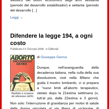
(periodo del desarrollo estabilizador) e settanta (periodo
del desarrollo [...]
Leggi →
Difendere la legge 194, a ogni
costo
Pubblicato il
5 Gennaio 2008
· in
Editoriali
·
di
Giuseppe Genna
Dunque, nell’avanguardia della
decadenza italiana, nella culla della sua
dissoluzione, cioè nella Milano che
guida il mostro lombardo, ci si prepara
a “nuovi limiti all’aborto terapeutico,
vietato dopo la 21esima settimana (o,
tutt’al più, dalla 22esima e 3 giorni).
Non solo: l’interruzione di gravidanza per motivi di salute
della donna vincolata al via libera di un’équipe di