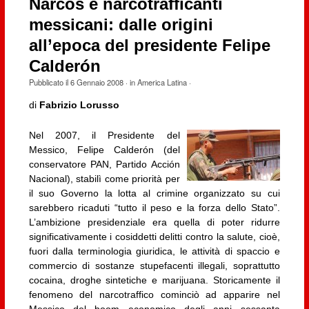
Narcos e narcotrafficanti
messicani: dalle origini
all’epoca del presidente Felipe
Calderón
Pubblicato il
6 Gennaio 2008
· in
America Latina
·
di
Fabrizio Lorusso
Nel 2007, il Presidente del
Messico, Felipe Calderón (del
conservatore PAN, Partido Acción
Nacional), stabilì come priorità per
il suo Governo la lotta al crimine organizzato su cui
sarebbero ricaduti “tutto il peso e la forza dello Stato”.
L’ambizione presidenziale era quella di poter ridurre
significativamente i cosiddetti delitti contro la salute, cioè,
fuori dalla terminologia giuridica, le attività di spaccio e
commercio di sostanze stupefacenti illegali, soprattutto
cocaina, droghe sintetiche e marijuana. Storicamente il
fenomeno del narcotraffico cominciò ad apparire nel
Messico del boom economico degli anni sessanta