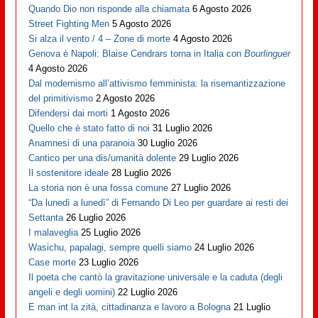
Quando Dio non risponde alla chiamata
6 Agosto 2026
Street Fighting Men
5 Agosto 2026
Si alza il vento / 4 – Zone di morte
4 Agosto 2026
Genova è Napoli: Blaise Cendrars torna in Italia con
Bourlinguer
4 Agosto 2026
Dal modernismo all’attivismo femminista: la risemantizzazione
del primitivismo
2 Agosto 2026
Difendersi dai morti
1 Agosto 2026
Quello che è stato fatto di noi
31 Luglio 2026
Anamnesi di una paranoia
30 Luglio 2026
Cantico per una dis/umanità dolente
29 Luglio 2026
Il sostenitore ideale
28 Luglio 2026
La storia non è una fossa comune
27 Luglio 2026
“Da lunedì a lunedì” di Fernando Di Leo per guardare ai resti dei
Settanta
26 Luglio 2026
I malaveglia
25 Luglio 2026
Wasichu, papalagi, sempre quelli siamo
24 Luglio 2026
Case morte
23 Luglio 2026
Il poeta che cantò la gravitazione universale e la caduta (degli
angeli e degli uomini)
22 Luglio 2026
E man int la zità, cittadinanza e lavoro a Bologna
21 Luglio