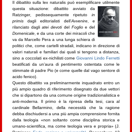
Il dibattito sulla lex naturalis può esemplificare utilmente
questa situazione:
dibattito avviato da
Ratzinger, pedissequamente ripetuto
in
primis
dagli editorialisti dell’
Avvenire
, e
rilanciato dagli
atei devoti
del
Foglio
e del
Domenicale
, e da una corte dei miracoli che
va da Marcello Pera a una lunga schiera di
politici che, come cartelli stradali, indicano in direzione di
valori naturali e familiari dai quali si tengono a distanza,
sino a coccolati ex-nichilisti come
Giovanni Lindo Ferretti
beatificati da un’aura di pentimento ostentata come le
stimmate di padre Pio (e come quelle dal vago sentore di
acido fenico).
Questo dibattito va preliminarmente inquadrato entro un
più ampio quadro di riferimento disegnato da due vettori
che si dipartono da una comune origine tradizionalistica e
anti-moderna. Il primo è la ripresa della tesi, cara al
cardinale Bellarmino, della necessità che la ragione
debba dischiudersi a una più ampia comprensione fornita
dalla teologia «non soltanto come disciplina storica e
umano-scientifica, ma come teologia vera e propria» (J.