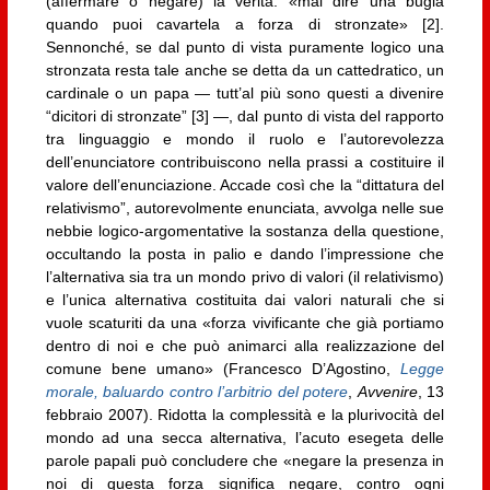
(affermare o negare) la verità: «mai dire una bugia
quando puoi cavartela a forza di stronzate» [2].
Sennonché, se dal punto di vista puramente logico una
stronzata resta tale anche se detta da un cattedratico, un
cardinale o un papa — tutt’al più sono questi a divenire
“dicitori di stronzate” [3] —, dal punto di vista del rapporto
tra linguaggio e mondo il ruolo e l’autorevolezza
dell’enunciatore contribuiscono nella prassi a costituire il
valore dell’enunciazione. Accade così che la “dittatura del
relativismo”, autorevolmente enunciata, avvolga nelle sue
nebbie logico-argomentative la sostanza della questione,
occultando la posta in palio e dando l’impressione che
l’alternativa sia tra un mondo privo di valori (il relativismo)
e l’unica alternativa costituita dai valori naturali che si
vuole scaturiti da una «forza vivificante che già portiamo
dentro di noi e che può animarci alla realizzazione del
comune bene umano» (Francesco D’Agostino,
Legge
morale, baluardo contro l’arbitrio del potere
,
Avvenire
, 13
febbraio 2007). Ridotta la complessità e la plurivocità del
mondo ad una secca alternativa, l’acuto esegeta delle
parole papali può concludere che «negare la presenza in
noi di questa forza significa negare, contro ogni