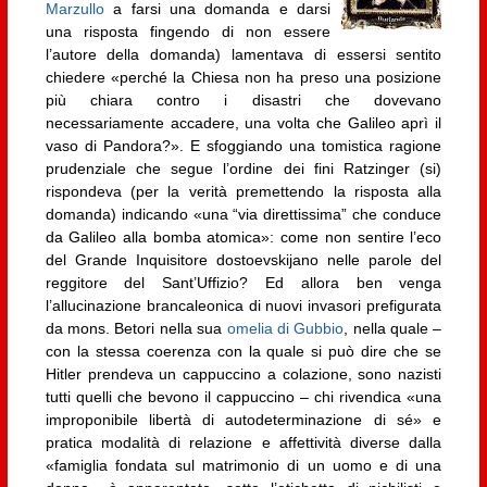
Marzullo
a farsi una domanda e darsi
una risposta fingendo di non essere
l’autore della domanda) lamentava di essersi sentito
chiedere «perché la Chiesa non ha preso una posizione
più chiara contro i disastri che dovevano
necessariamente accadere, una volta che Galileo aprì il
vaso di Pandora?». E sfoggiando una tomistica ragione
prudenziale che segue l’ordine dei fini Ratzinger (si)
rispondeva (per la verità premettendo la risposta alla
domanda) indicando «una “via direttissima” che conduce
da Galileo alla bomba atomica»: come non sentire l’eco
del Grande Inquisitore dostoevskijano nelle parole del
reggitore del Sant’Uffizio? Ed allora ben venga
l’allucinazione brancaleonica di nuovi invasori prefigurata
da mons. Betori nella sua
omelia di Gubbio
, nella quale –
con la stessa coerenza con la quale si può dire che se
Hitler prendeva un cappuccino a colazione, sono nazisti
tutti quelli che bevono il cappuccino – chi rivendica «una
improponibile libertà di autodeterminazione di sé» e
pratica modalità di relazione e affettività diverse dalla
«famiglia fondata sul matrimonio di un uomo e di una