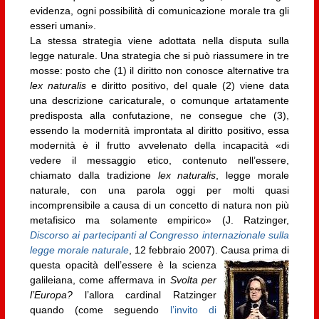
evidenza, ogni possibilità di comunicazione morale tra gli
esseri umani».
La stessa strategia viene adottata nella disputa sulla
legge naturale. Una strategia che si può riassumere in tre
mosse: posto che (1) il diritto non conosce alternative tra
lex naturalis
e diritto positivo, del quale (2) viene data
una descrizione caricaturale, o comunque artatamente
predisposta alla confutazione, ne consegue che (3),
essendo la modernità improntata al diritto positivo, essa
modernità è il frutto avvelenato della incapacità «di
vedere il messaggio etico, contenuto nell’essere,
chiamato dalla tradizione
lex naturalis
, legge morale
naturale, con una parola oggi per molti quasi
incomprensibile a causa di un concetto di natura non più
metafisico ma solamente empirico» (J. Ratzinger,
Discorso ai partecipanti al Congresso internazionale sulla
legge morale naturale
, 12 febbraio 2007).
Causa prima di
questa opacità dell’essere è la scienza
galileiana, come affermava in
Svolta per
l’Europa?
l’allora cardinal Ratzinger
quando (come seguendo
l’invito di