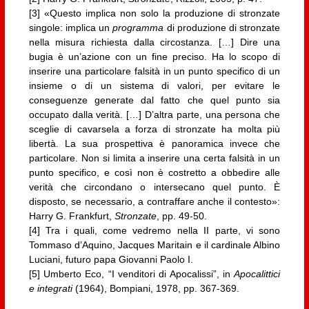
[3] «Questo implica non solo la produzione di stronzate
singole: implica un
programma
di produzione di stronzate
nella misura richiesta dalla circostanza. […] Dire una
bugia è un’azione con un fine preciso. Ha lo scopo di
inserire una particolare falsità in un punto specifico di un
insieme o di un sistema di valori, per evitare le
conseguenze generate dal fatto che quel punto sia
occupato dalla verità. […] D’altra parte, una persona che
sceglie di cavarsela a forza di stronzate ha molta più
libertà. La sua prospettiva è panoramica invece che
particolare. Non si limita a inserire una certa falsità in un
punto specifico, e così non è costretto a obbedire alle
verità che circondano o intersecano quel punto. È
disposto, se necessario, a contraffare anche il contesto»:
Harry G. Frankfurt,
Stronzate
, pp. 49-50.
[4] Tra i quali, come vedremo nella II parte, vi sono
Tommaso d’Aquino, Jacques Maritain e il cardinale Albino
Luciani, futuro papa Giovanni Paolo I.
[5] Umberto Eco, “I venditori di Apocalissi”, in
Apocalittici
e integrati
(1964), Bompiani, 1978, pp. 367-369.