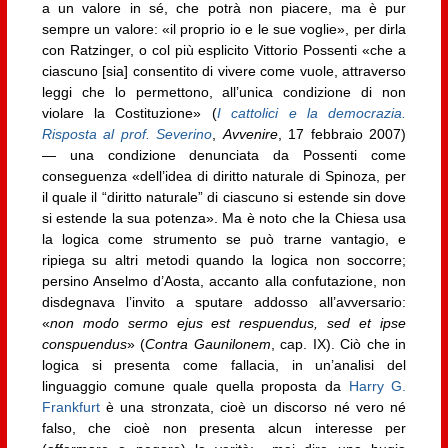
a un valore in sé, che potrà non piacere, ma è pur
sempre un valore: «il proprio io e le sue voglie», per dirla
con Ratzinger, o col più esplicito Vittorio Possenti «che a
ciascuno [sia] consentito di vivere come vuole, attraverso
leggi che lo permettono, all’unica condizione di non
violare la Costituzione» (
I cattolici e la democrazia.
Risposta al prof. Severino
,
Avvenire
, 17 febbraio 2007)
— una condizione denunciata da Possenti come
conseguenza «dell’idea di diritto naturale di Spinoza, per
il quale il “diritto naturale” di ciascuno si estende sin dove
si estende la sua potenza». Ma è noto che la Chiesa usa
la logica come strumento se può trarne vantagio, e
ripiega su altri metodi quando la logica non soccorre;
persino Anselmo d’Aosta, accanto alla confutazione, non
disdegnava l’invito a sputare addosso all’avversario:
«
non modo sermo ejus est respuendus, sed et ipse
conspuendus
» (
Contra Gaunilonem
, cap. IX). Ciò che in
logica si presenta come fallacia, in un’analisi del
linguaggio comune quale quella proposta da
Harry G.
Frankfurt
è una stronzata, cioè un discorso né vero né
falso, che cioè non presenta alcun interesse per