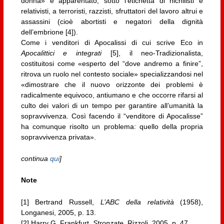
donna» è apparentato, sotto l’etichetta di nichilisti e
relativisti, a terroristi, razzisti, sfruttatori del lavoro altrui e
assassini (cioè abortisti e negatori della dignità
dell’embrione [4]).
Come i venditori di Apocalissi di cui scrive Eco in
Apocalittici e integrati
[5], il neo-Tradizionalista,
costituitosi come «esperto del “dove andremo a finire”,
ritrova un ruolo nel contesto sociale» specializzandosi nel
«dimostrare che il nuovo orizzonte dei problemi è
radicalmente equivoco, antiumano e che occorre rifarsi al
culto dei valori di un tempo per garantire all’umanità la
sopravvivenza. Così facendo il “venditore di Apocalisse”
ha comunque risolto un problema: quello della propria
sopravvivenza privata».
continua
qui
]
Note
[1] Bertrand Russell,
L’ABC della relatività
(1958),
Longanesi, 2005, p. 13.
[2] Harry G. Frankfurt,
Stronzate
, Rizzoli, 2005, p. 47.