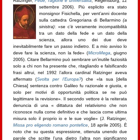
Ratzinger,
Fede, ragione e universalità
, Regensburg, 12
settembre 2006).
Più esplicito era stato
monsignor Fisichella, per vent’anni docente
sulla cattedra Gregoriana di Bellarmino
(a
sinistra)
: «se c’è veramente incompatibilità
tra un dato della fede e un dato della
scienza, allora uno dei due deve
inevitabilmente fare un passo indietro. E a mio avviso lo
deve fare la scienza, non la fede» (
MicroMega
, giugno
2005). Citare Bellarmino può sembrare un’inutile faziosità
solo a chi non ha presente che, ritagliando e falsificando
frasi altrui, nel 1992 l’allora cardinal Ratzinger aveva
affermato (
Svolta per l’Europa?
) che «la sua [della
Chiesa] sentenza contro Galileo fu razionale e giusta, e
solo per motivi di opportunità politica se ne può
legittimare la revisione». Il secondo vettore è la reiterata
denuncia di una « dittatura del relativismo che non
riconosce nulla come definitivo e che lascia come ultima
misura solo il proprio io e le sue voglie» (J. Ratzinger,
Missa pro eligendo romano pontefice
, 18 aprile 2005). È
noto che su questa espressione, ottenuta unendo due
parole che scritte l’una dietro l’altra non significanno