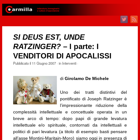
SI DEUS EST, UNDE
RATZINGER?
– I parte: I
VENDITORI DI APOCALISSI
Pubblicato il
11 Giugno 2007
· in
Interventi
·
di
Girolamo De Michele
Uno dei tratti distintivi del
pontificato di Joseph Ratzinger è
l’impressionante riduzione della
complessità intellettuale e concettuale operata in un
breve arco di tempo: dopo papi di grande levatura
intellettuale e/o spirituale, contornati da intellettuali e
politici di pari levatura (a titolo di esempio basti pensare
all’asse Montini-Maritain-Moro) siamo oggi in presenza di