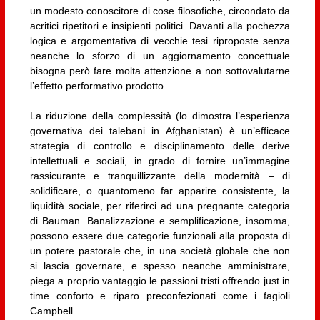
un modesto conoscitore di cose filosofiche, circondato da
acritici ripetitori e insipienti politici. Davanti alla pochezza
logica e argomentativa di vecchie tesi riproposte senza
neanche lo sforzo di un aggiornamento concettuale
bisogna però fare molta attenzione a non sottovalutarne
l’effetto performativo prodotto.
La riduzione della complessità (lo dimostra l’esperienza
governativa dei talebani in Afghanistan) è un’efficace
strategia di controllo e disciplinamento delle derive
intellettuali e sociali, in grado di fornire un’immagine
rassicurante e tranquillizzante della modernità – di
solidificare, o quantomeno far apparire consistente, la
liquidità sociale, per riferirci ad una pregnante categoria
di Bauman. Banalizzazione e semplificazione, insomma,
possono essere due categorie funzionali alla proposta di
un potere pastorale che, in una società globale che non
si lascia governare, e spesso neanche amministrare,
piega a proprio vantaggio le passioni tristi offrendo just in
time conforto e riparo preconfezionati come i fagioli
Campbell.