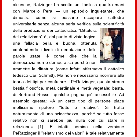
alcunché, Ratzinger ha scritto un libello a quattro mani
con Marcello Pera — un episodio inquietante, che
dimostra come si possano occupare cattedre
universitarie senza alcuna seria verifica sulla scientificità
della produzione dei cattedratici.
“Dittatura
del relativismo” è, dal punto di vista logico,
una fallacia bella e buona, ottenuta
confondendo i livelli di denotazione delle
parole usate: è come dire che la
democrazia non è democratica perché non
ammette la dittatura (come infatti affermava il cattolico
tedesco Carl Schmitt). Ma non è necessario ricorrere alla
teoria dei tipi per confutare il PeRatzinger, questa strana
bestia filosofica, metà cardinale e metà vegetale: basta,
di Bertrand Russell qualche pagina più accessibile. Ad
esempio questa: «A un certo tipo di persone piace
moltissimo ripetere “tutto è relativo”. Si tratta
naturalmente di una sciocchezza, perché se tutto fosse
relativo non ci sarebbe più nulla con cui stare in
relazione» [1]. E infatti persino nella versione
PeRatzinger il “relativismo dei valori” è tale relativamente