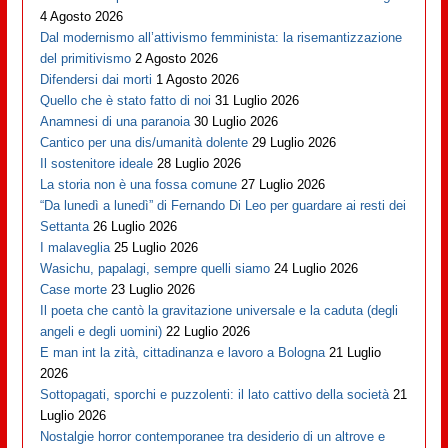
4 Agosto 2026
Dal modernismo all’attivismo femminista: la risemantizzazione
del primitivismo
2 Agosto 2026
Difendersi dai morti
1 Agosto 2026
Quello che è stato fatto di noi
31 Luglio 2026
Anamnesi di una paranoia
30 Luglio 2026
Cantico per una dis/umanità dolente
29 Luglio 2026
Il sostenitore ideale
28 Luglio 2026
La storia non è una fossa comune
27 Luglio 2026
“Da lunedì a lunedì” di Fernando Di Leo per guardare ai resti dei
Settanta
26 Luglio 2026
I malaveglia
25 Luglio 2026
Wasichu, papalagi, sempre quelli siamo
24 Luglio 2026
Case morte
23 Luglio 2026
Il poeta che cantò la gravitazione universale e la caduta (degli
angeli e degli uomini)
22 Luglio 2026
E man int la zità, cittadinanza e lavoro a Bologna
21 Luglio
2026
Sottopagati, sporchi e puzzolenti: il lato cattivo della società
21
Luglio 2026
Nostalgie horror contemporanee tra desiderio di un altrove e