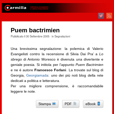
Puem bactrimien
Pubblicato il
30 Settembre 2005
· in
Segnalazioni
·
Una brevissima segnalazione: la polemica di Valerio
Evangelisti contro la recensione di Silvia Dai Pra’ a
Lo
sbrego
di Antonio Moresco è divenuta una divertente e
geniale poesia. Si intitola per l’appunto
Puem Bactrimien
e ne è autore
Francesco Forlani
. La trovate sul blog di
Georgia,
Georgiamada
: uno dei più noti blog della rete
dedicati a politica e letteratura.
Per una migliore comprensione, è raccomandabile
leggere le note.
Stampa
PDF
eBook