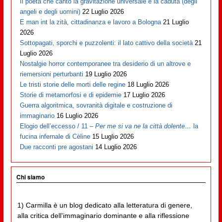
Il poeta che cantò la gravitazione universale e la caduta (degli
angeli e degli uomini)
22 Luglio 2026
E man int la zità, cittadinanza e lavoro a Bologna
21 Luglio
2026
Sottopagati, sporchi e puzzolenti: il lato cattivo della società
21
Luglio 2026
Nostalgie horror contemporanee tra desiderio di un altrove e
riemersioni perturbanti
19 Luglio 2026
Le tristi storie delle morti delle regine
18 Luglio 2026
Storie di metamorfosi e di epidemie
17 Luglio 2026
Guerra algoritmica, sovranità digitale e costruzione di
immaginario
16 Luglio 2026
Elogio dell’eccesso / 11 –
Per me si va ne la città dolente…
la
fucina infernale di Cèline
15 Luglio 2026
Due racconti pre agostani
14 Luglio 2026
Chi siamo
1) Carmilla è un blog dedicato alla letteratura di genere,
alla critica dell'immaginario dominante e alla riflessione