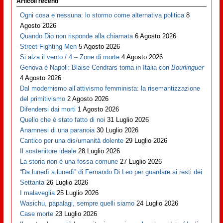
Articoli recenti
Ogni cosa e nessuna: lo stormo come alternativa politica
8
Agosto 2026
Quando Dio non risponde alla chiamata
6 Agosto 2026
Street Fighting Men
5 Agosto 2026
Si alza il vento / 4 – Zone di morte
4 Agosto 2026
Genova è Napoli: Blaise Cendrars torna in Italia con
Bourlinguer
4 Agosto 2026
Dal modernismo all’attivismo femminista: la risemantizzazione
del primitivismo
2 Agosto 2026
Difendersi dai morti
1 Agosto 2026
Quello che è stato fatto di noi
31 Luglio 2026
Anamnesi di una paranoia
30 Luglio 2026
Cantico per una dis/umanità dolente
29 Luglio 2026
Il sostenitore ideale
28 Luglio 2026
La storia non è una fossa comune
27 Luglio 2026
“Da lunedì a lunedì” di Fernando Di Leo per guardare ai resti dei
Settanta
26 Luglio 2026
I malaveglia
25 Luglio 2026
Wasichu, papalagi, sempre quelli siamo
24 Luglio 2026
Case morte
23 Luglio 2026