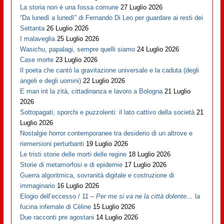
La storia non è una fossa comune
27 Luglio 2026
“Da lunedì a lunedì” di Fernando Di Leo per guardare ai resti dei
Settanta
26 Luglio 2026
I malaveglia
25 Luglio 2026
Wasichu, papalagi, sempre quelli siamo
24 Luglio 2026
Case morte
23 Luglio 2026
Il poeta che cantò la gravitazione universale e la caduta (degli
angeli e degli uomini)
22 Luglio 2026
E man int la zità, cittadinanza e lavoro a Bologna
21 Luglio
2026
Sottopagati, sporchi e puzzolenti: il lato cattivo della società
21
Luglio 2026
Nostalgie horror contemporanee tra desiderio di un altrove e
riemersioni perturbanti
19 Luglio 2026
Le tristi storie delle morti delle regine
18 Luglio 2026
Storie di metamorfosi e di epidemie
17 Luglio 2026
Guerra algoritmica, sovranità digitale e costruzione di
immaginario
16 Luglio 2026
Elogio dell’eccesso / 11 –
Per me si va ne la città dolente…
la
fucina infernale di Cèline
15 Luglio 2026
Due racconti pre agostani
14 Luglio 2026