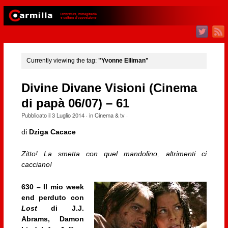
Currently viewing the tag:
"Yvonne Elliman"
Divine Divane Visioni (Cinema
di papà 06/07) – 61
Pubblicato il
3 Luglio 2014
· in
Cinema & tv
·
di
Dziga Cacace
Zitto! La smetta con quel mandolino, altrimenti ci
cacciano!
630 – Il mio week
end perduto con
Lost
di J.J.
Abrams, Damon