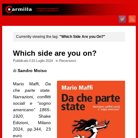
Currently viewing the tag:
"Which Side Are you On?"
Which side are you on?
Pubblicato il
23 Luglio 2024
· in
Recensioni
·
di
Sandro Moiso
Mario Maffi,
Da
che parte state.
Narrazioni, conflitti
sociali e “sogno
americano” 1865-
1920
, Shake
Edizioni, Milano
2024, pp.344, 23
euro