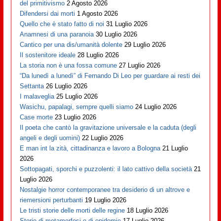
del primitivismo
2 Agosto 2026
Difendersi dai morti
1 Agosto 2026
Quello che è stato fatto di noi
31 Luglio 2026
Anamnesi di una paranoia
30 Luglio 2026
Cantico per una dis/umanità dolente
29 Luglio 2026
Il sostenitore ideale
28 Luglio 2026
La storia non è una fossa comune
27 Luglio 2026
“Da lunedì a lunedì” di Fernando Di Leo per guardare ai resti dei
Settanta
26 Luglio 2026
I malaveglia
25 Luglio 2026
Wasichu, papalagi, sempre quelli siamo
24 Luglio 2026
Case morte
23 Luglio 2026
Il poeta che cantò la gravitazione universale e la caduta (degli
angeli e degli uomini)
22 Luglio 2026
E man int la zità, cittadinanza e lavoro a Bologna
21 Luglio
2026
Sottopagati, sporchi e puzzolenti: il lato cattivo della società
21
Luglio 2026
Nostalgie horror contemporanee tra desiderio di un altrove e
riemersioni perturbanti
19 Luglio 2026
Le tristi storie delle morti delle regine
18 Luglio 2026
Storie di metamorfosi e di epidemie
17 Luglio 2026