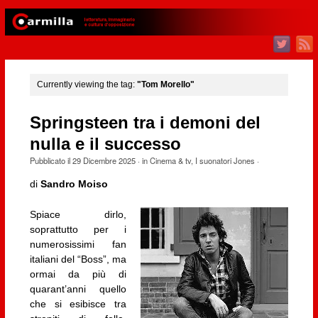
Currently viewing the tag:
"Tom Morello"
Springsteen tra i demoni del
nulla e il successo
Pubblicato il
29 Dicembre 2025
· in
Cinema & tv
,
I suonatori Jones
·
di
Sandro Moiso
Spiace dirlo,
soprattutto per i
numerosissimi fan
italiani del “Boss”, ma
ormai da più di
quarant’anni quello
che si esibisce tra