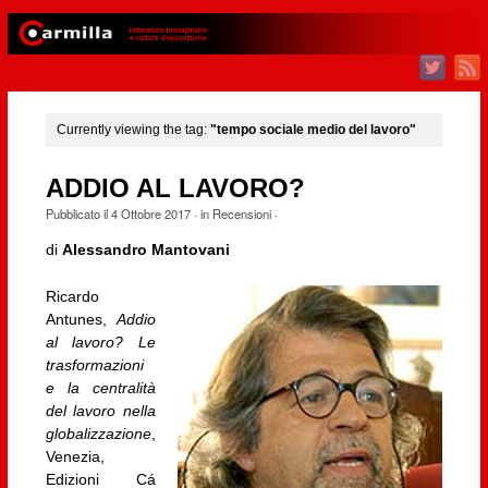
Currently viewing the tag:
"tempo sociale medio del lavoro"
ADDIO AL LAVORO?
Pubblicato il
4 Ottobre 2017
· in
Recensioni
·
di
Alessandro Mantovani
Ricardo
Antunes,
Addio
al lavoro? Le
trasformazioni
e la centralità
del lavoro nella
globalizzazione
,
Venezia,
Edizioni Cá