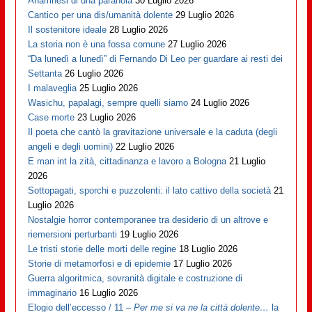
Anamnesi di una paranoia
30 Luglio 2026
Cantico per una dis/umanità dolente
29 Luglio 2026
Il sostenitore ideale
28 Luglio 2026
La storia non è una fossa comune
27 Luglio 2026
“Da lunedì a lunedì” di Fernando Di Leo per guardare ai resti dei
Settanta
26 Luglio 2026
I malaveglia
25 Luglio 2026
Wasichu, papalagi, sempre quelli siamo
24 Luglio 2026
Case morte
23 Luglio 2026
Il poeta che cantò la gravitazione universale e la caduta (degli
angeli e degli uomini)
22 Luglio 2026
E man int la zità, cittadinanza e lavoro a Bologna
21 Luglio
2026
Sottopagati, sporchi e puzzolenti: il lato cattivo della società
21
Luglio 2026
Nostalgie horror contemporanee tra desiderio di un altrove e
riemersioni perturbanti
19 Luglio 2026
Le tristi storie delle morti delle regine
18 Luglio 2026
Storie di metamorfosi e di epidemie
17 Luglio 2026
Guerra algoritmica, sovranità digitale e costruzione di
immaginario
16 Luglio 2026
Elogio dell’eccesso / 11 –
Per me si va ne la città dolente…
la