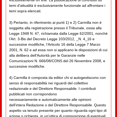
esclusivamente on line. La pubblicazione di contributi su
temi d'attualità è esclusivamente funzionale ad affrontare i
temi sopra elencati.
3) Pertanto, in riferimento ai punti 1) e 2) Carmilla non è
soggetta alla registrazione presso il Tribunale, ossia alla
Legge 1948 N. 47, richiamata dalla Legge 62/2001, nonché
l’Art. 3-Bis del Decreto Legge 103/2012, _N. 4_16 e
successive modifiche, l’Articolo 16 della Legge 7 Marzo
2001, N. 62 e ad essa non si applicano le disposizioni di cui
alla delibera dell'Autorità per le Garanzie nelle
Comunicazioni N. 666/08/CONS del 26 Novembre 2008, e
successive modifiche.
4) Carmilla è composta da editor chi si autogestiscono con
senso di responsabilità nei riguardi del collettivo
redazionale e del Direttore Responsabile. I contributi
pubblicati non corrispondono
necessariamente e automaticamente alle opinioni
dell'intera Redazione o del Direttore Responsabile. Questo
aspetto va tenuto presente per quanto riguarda ogni tipo di
azione o richiesta, in un'ottica di composizione di eventuali