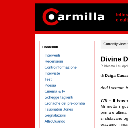
Currently viewi
Contenuti
Interventi
Divine D
Recensioni
Pubblicato il
16 Apri
Controinformazione
Interviste
di
Dziga Caca
Testi
Poesia
And I scream f
Cinema & tv
Schegge taglienti
778 – Il tene
Cronache del pre-bomba
Mi metto i gua
I suonatori Jones
prima e ultima
Segnalazioni
si sfidavano og
AltroQuando
eravamo rimas