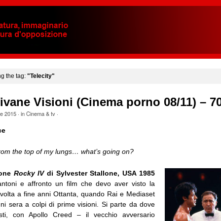
ng the tag:
"Telecity"
ivane Visioni (Cinema porno 08/11) – 7
le 2015
· in
Cinema & tv
·
ce
rom the top of my lungs… what’s going on?
rone
Rocky IV
di Sylvester Stallone, USA 1985
ntoni e affronto un film che devo aver visto la
 volta a fine anni Ottanta, quando Rai e Mediaset
ni sera a colpi di prime visioni. Si parte da dove
ti, con Apollo Creed – il vecchio avversario