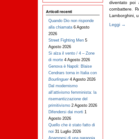
diventato poi
combattere. Ro
Articoli recenti
Lamborghini, un 
Quando Dio non risponde
Leggi →
alla chiamata
6 Agosto
2026
Street Fighting Men
5
Agosto 2026
Si alza il vento / 4 – Zone
di morte
4 Agosto 2026
Genova è Napoli: Blaise
Cendrars torna in Italia con
Bourlinguer
4 Agosto 2026
Dal modernismo
all’attivismo femminista: la
risemantizzazione del
primitivismo
2 Agosto 2026
Difendersi dai morti
1
Agosto 2026
Quello che è stato fatto di
noi
31 Luglio 2026
Anamnesi di una paranoia