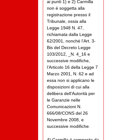
ai punti 1) e 2) Carmilla
non è soggetta alla
registrazione presso il
Tribunale, ossia alla
Legge 1948 N. 47,
richiamata dalla Legge
62/2001, nonché l’Art. 3-
Bis del Decreto Legge
103/2012, _N. 4_16 e
successive modifiche,
l’Articolo 16 della Legge 7
Marzo 2001, N. 62 e ad
essa non si applicano le
disposizioni di cui alla
delibera dell'Autorità per
le Garanzie nelle
Comunicazioni N.
666/08/CONS del 26
Novembre 2008, e
successive modifiche.
4) Carmilla è composta da