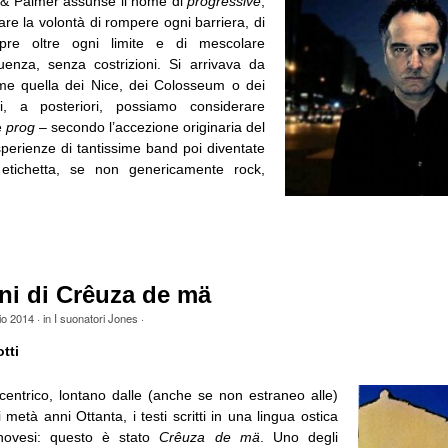
& Palmer assunse il nome di
progressive
,
care la volontà di rompere ogni barriera, di
pre oltre ogni limite e di mescolare
uenza, senza costrizioni. Si arrivava da
me quella dei Nice, dei Colosseum o dei
i, a posteriori, possiamo considerare
e
prog
– secondo l’accezione originaria del
sperienze di tantissime band poi diventate
 etichetta, se non genericamente rock,
ni di Crêuza de mä
io 2014
· in
I suonatori Jones
·
tti
entrico, lontano dalle (anche se non estraneo alle)
 metà anni Ottanta, i testi scritti in una lingua ostica
novesi: questo è stato
Crêuza de mä
. Uno degli