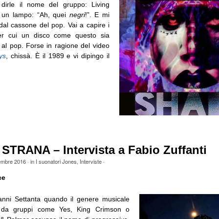
dirle il nome del gruppo: Living
a un lampo: “Ah, quei
negri
!”. E mi
al cassone del pop. Vai a capire i
er cui un disco come questo sia
 al pop. Forse in ragione del video
ys
, chissà. È il 1989 e vi dipingo il
STRANA – Intervista a Fabio Zuffanti
embre 2016
· in
I suonatori Jones
,
Interviste
·
ce
anni Settanta quando il genere musicale
o da gruppi come Yes, King Crimson o