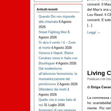
concerti. Il Max
Articoli recenti
del Max’s era 
Lou Reed. Il CB
Quando Dio non risponde
concerti. E tut
alla chiamata
6 Agosto
[...]
2026
Leggi →
Street Fighting Men
5
Agosto 2026
Si alza il vento / 4 – Zone
di morte
4 Agosto 2026
Genova è Napoli: Blaise
Cendrars torna in Italia con
Bourlinguer
4 Agosto 2026
Dal modernismo
Living 
all’attivismo femminista: la
Pubblicato il
26 Ott
risemantizzazione del
primitivismo
2 Agosto 2026
di
Dziga Caca
Difendersi dai morti
1
Agosto 2026
La commessa non
Quello che è stato fatto di
ho scartabella
noi
31 Luglio 2026
niente. Poi nel
Anamnesi di una paranoia