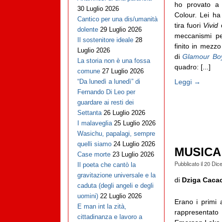
ho provato a 
30 Luglio 2026
Colour. Lei h
Cantico per una dis/umanità
tira fuori
Vivid
d
dolente
29 Luglio 2026
meccanismi p
Il sostenitore ideale
28
finito in mezzo
Luglio 2026
di
Glamour Bo
La storia non è una fossa
quadro: [...]
comune
27 Luglio 2026
Leggi →
“Da lunedì a lunedì” di
Fernando Di Leo per
guardare ai resti dei
Settanta
26 Luglio 2026
I malaveglia
25 Luglio 2026
Wasichu, papalagi, sempre
quelli siamo
24 Luglio 2026
MUSICA 
Case morte
23 Luglio 2026
Pubblicato il
20 Dic
Il poeta che cantò la
gravitazione universale e la
di
Dziga Caca
caduta (degli angeli e degli
uomini)
22 Luglio 2026
Erano i primi 
E man int la zità,
rappresentat
cittadinanza e lavoro a