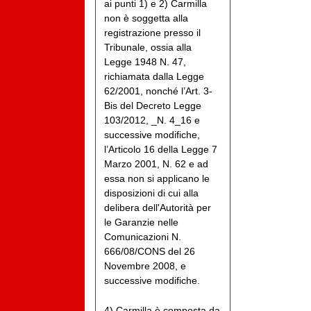
ai punti 1) e 2) Carmilla
non è soggetta alla
registrazione presso il
Tribunale, ossia alla
Legge 1948 N. 47,
richiamata dalla Legge
62/2001, nonché l’Art. 3-
Bis del Decreto Legge
103/2012, _N. 4_16 e
successive modifiche,
l’Articolo 16 della Legge 7
Marzo 2001, N. 62 e ad
essa non si applicano le
disposizioni di cui alla
delibera dell'Autorità per
le Garanzie nelle
Comunicazioni N.
666/08/CONS del 26
Novembre 2008, e
successive modifiche.
4) Carmilla è composta da