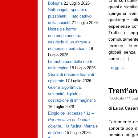
Emerson Lake 
Bologna
21 Luglio 2026
quasi a signifi
Sottopagati, sporchi e
spingersi sem
puzzolenti: il lato cattivo
qualunque infl
della società
21 Luglio 2026
esperienze co
Nostalgie horror
Traffic e ogg
contemporanee tra
compiutament
desiderio di un altrove e
termine – le e
riemersioni perturbanti
19
globali senza
Luglio 2026
come i [...]
Le tristi storie delle morti
Leggi →
delle regine
18 Luglio 2026
Storie di metamorfosi e di
epidemie
17 Luglio 2026
Guerra algoritmica,
Trent’an
sovranità digitale e
Pubblicato il
11 Lugl
costruzione di immaginario
16 Luglio 2026
di
Luca Casaro
Elogio dell’eccesso / 11 –
Per me si va ne la città
Fortemente ecc
dolente…
la fucina infernale
sonorità pop di
di Cèline
15 Luglio 2026
persino ai ge