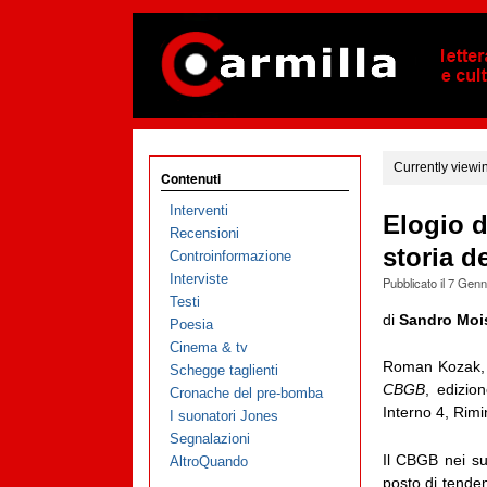
Currently viewi
Contenuti
Interventi
Elogio d
Recensioni
storia 
Controinformazione
Interviste
Pubblicato il
7 Genn
Testi
di
Sandro Moi
Poesia
Cinema & tv
Roman Kozak
Schegge taglienti
CBGB
, edizio
Cronache del pre-bomba
Interno 4, Rimi
I suonatori Jones
Segnalazioni
Il CBGB nei su
AltroQuando
posto di tende