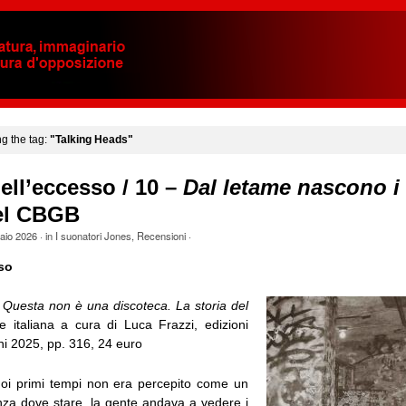
ng the tag:
"Talking Heads"
ell’eccesso / 10 –
Dal letame nascono i 
del CBGB
aio 2026
· in
I suonatori Jones
,
Recensioni
·
so
,
Questa non è una discoteca. La storia del
ne italiana a cura di Luca Frazzi, edizioni
ni 2025, pp. 316, 24 euro
oi primi tempi non era percepito come un
nza dove stare, la gente andava a vedere i