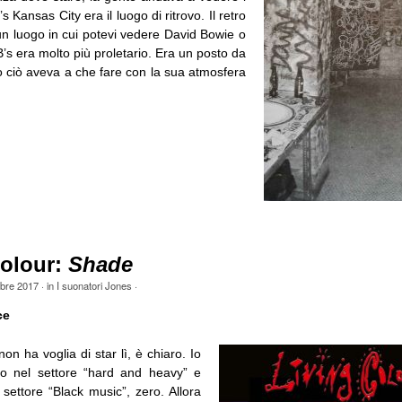
’s Kansas City era il luogo di ritrovo. Il retro
un luogo in cui potevi vedere David Bowie o
’s era molto più proletario. Era un posto da
to ciò aveva a che fare con la sua atmosfera
Colour:
Shade
obre 2017
· in
I suonatori Jones
·
ce
 ha voglia di star lì, è chiaro. Io
to nel settore “hard and heavy” e
 settore “Black music”, zero. Allora