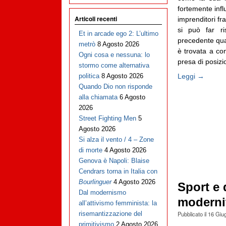
fortemente infl
Articoli recenti
imprenditori fr
si può far ri
Et in arcade ego 2: L’ultimo
precedente qua
metrò
8 Agosto 2026
è trovata a con
Ogni cosa e nessuna: lo
presa di posizio
stormo come alternativa
Leggi →
politica
8 Agosto 2026
Quando Dio non risponde
alla chiamata
6 Agosto
2026
Street Fighting Men
5
Agosto 2026
Si alza il vento / 4 – Zone
di morte
4 Agosto 2026
Genova è Napoli: Blaise
Cendrars torna in Italia con
Bourlinguer
4 Agosto 2026
Sport e d
Dal modernismo
moderni
all’attivismo femminista: la
Pubblicato il
16 Giu
risemantizzazione del
primitivismo
2 Agosto 2026