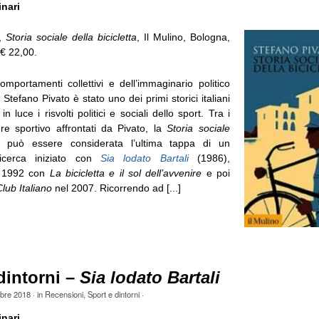
inari
o,
Storia sociale della bicicletta
, Il Mulino, Bologna,
 € 22,00.
omportamenti collettivi e dell’immaginario politico
Stefano Pivato è stato uno dei primi storici italiani
 luce i risvolti politici e sociali dello sport. Tra i
ere sportivo affrontati da Pivato, la
Storia sociale
può essere considerata l’ultima tappa di un
 ricerca iniziato con
Sia lodato Bartali
(1986),
l 1992 con
La bicicletta e il sol dell’avvenire
e poi
Club Italiano
nel 2007. Ricorrendo ad [...]
dintorni –
Sia lodato Bartali
obre 2018
· in
Recensioni
,
Sport e dintorni
·
inari