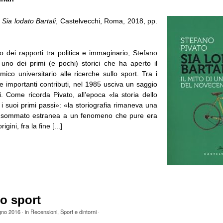
,
Sia lodato Bartali
, Castelvecchi, Roma, 2018, pp.
o dei rapporti tra politica e immaginario, Stefano
 uno dei primi (e pochi) storici che ha aperto il
co universitario alle ricerche sullo sport. Tra i
e importanti contributi, nel 1985 usciva un saggio
i. Come ricorda Pivato, all’epoca «la storia dello
i suoi primi passi»: «la storiografia rimaneva una
to sommato estranea a un fenomeno che pure era
rigini, fra la fine [...]
lo sport
gno 2016
· in
Recensioni
,
Sport e dintorni
·