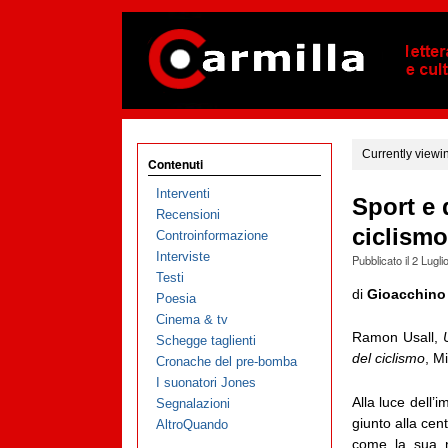
Currently viewi
Contenuti
Interventi
Sport e 
Recensioni
ciclismo
Controinformazione
Interviste
Pubblicato il
2 Lugli
Testi
di
Gioacchino
Poesia
Cinema & tv
Ramon Usall,
Schegge taglienti
del ciclismo
, M
Cronache del pre-bomba
I suonatori Jones
Alla luce dell
Segnalazioni
giunto alla cen
AltroQuando
come la sua n