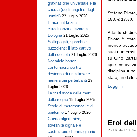
gravitazione universale e la
caduta (degli angeli e degli
Stefano Pivato
uomini)
22 Luglio 2026
158, € 17,50.
E man int la zità,
cittadinanza e lavoro a
Attento studios
Bologna
21 Luglio 2026
Pivato è stato
Sottopagati, sporchi e
mondo accademi
puzzolenti: il lato cattivo
suoi numerosi 
della società
21 Luglio 2026
su Gino Bartal
Nostalgie horror
sport muoveva 
contemporanee tra
disciplina tut
desiderio di un altrove e
stato, fin dalle o
riemersioni perturbanti
19
Leggi →
Luglio 2026
Le tristi storie delle morti
delle regine
18 Luglio 2026
Storie di metamorfosi e di
epidemie
17 Luglio 2026
Guerra algoritmica,
Eroi del
sovranità digitale e
Pubblicato il
13 Giu
costruzione di immaginario