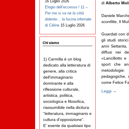
16 Luglio 2026
di
Alberto Mol
Elogio dell’eccesso / 11 –
Per me si va ne la città
Daniele Marche
dolente…
la fucina infernale
sconfitte
, Il M
di Cèline
15 Luglio 2026
Guardati con di
gli studi stori
Chi siamo
anni Settanta, 
diffusi nei d
«Lancillotto e 
1) Carmilla è un blog
sport che ana
dedicato alla letteratura di
metodologie: s
genere, alla critica
pedagogiche, m
dell'immaginario
come Felice Fab
dominante e alla
riflessione culturale,
Leggi →
artistica, politica,
sociologica e filosofica,
riassumibile nella dicitura:
“letteratura, immaginario e
cultura d'opposizione”.
E' esente da qualsiasi tipo