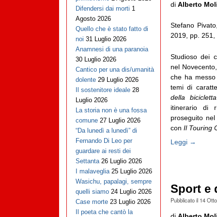
di
Alberto Mol
Difendersi dai morti
1
Agosto 2026
Stefano Pivat
Quello che è stato fatto di
2019, pp. 251,
noi
31 Luglio 2026
Anamnesi di una paranoia
Studioso dei c
30 Luglio 2026
nel Novecento, 
Cantico per una dis/umanità
che ha messo in
dolente
29 Luglio 2026
temi di caratt
Il sostenitore ideale
28
della bicicletta
Luglio 2026
itinerario di
La storia non è una fossa
proseguito ne
comune
27 Luglio 2026
con
Il Touring 
“Da lunedì a lunedì” di
Fernando Di Leo per
Leggi →
guardare ai resti dei
Settanta
26 Luglio 2026
I malaveglia
25 Luglio 2026
Wasichu, papalagi, sempre
Sport e 
quelli siamo
24 Luglio 2026
Pubblicato il
14 Ott
Case morte
23 Luglio 2026
Il poeta che cantò la
di
Alberto Mol