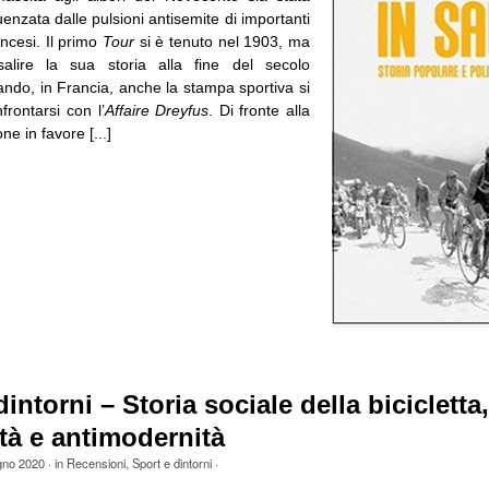
uenzata dalle pulsioni antisemite di importanti
ancesi. Il primo
Tour
si è tenuto nel 1903, ma
salire la sua storia alla fine del secolo
ndo, in Francia, anche la stampa sportiva si
frontarsi con l’
Affaire Dreyfus
. Di fronte alla
ne in favore [...]
intorni – Storia sociale della bicicletta,
tà e antimodernità
gno 2020
· in
Recensioni
,
Sport e dintorni
·