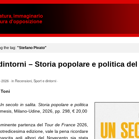
ng the tag:
"Stefano Pivato"
dintorni – Storia popolare e politica del
o 2026
· in
Recensioni
,
Sport e dintorni
·
 Toni
Un secolo in salita. Storia popolare e politica
imesis, Milano-Udine, 2026, pp. 298, € 20,00
’imminente partenza del
Tour de France
2026,
totredicesima edizione, vale la pena ricordare
ascita agli albori del Novecento sia stata