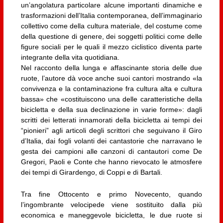
un’angolatura particolare alcune importanti dinamiche e
trasformazioni dell’Italia contemporanea, dell’immaginario
collettivo come della cultura materiale, del costume come
della questione di genere, dei soggetti politici come delle
figure sociali per le quali il mezzo ciclistico diventa parte
integrante della vita quotidiana.
Nel racconto della lunga e affascinante storia delle due
ruote, l’autore dà voce anche suoi cantori mostrando «la
convivenza e la contaminazione fra cultura alta e cultura
bassa» che «costituiscono una delle caratteristiche della
bicicletta e della sua declinazione in varie forme»: dagli
scritti dei letterati innamorati della bicicletta ai tempi dei
“pionieri” agli articoli degli scrittori che seguivano il Giro
d’Italia, dai fogli volanti dei cantastorie che narravano le
gesta dei campioni alle canzoni di cantautori come De
Gregori, Paoli e Conte che hanno rievocato le atmosfere
dei tempi di Girardengo, di Coppi e di Bartali.
Tra fine Ottocento e primo Novecento, quando
l’ingombrante velocipede viene sostituito dalla più
economica e maneggevole bicicletta, le due ruote si