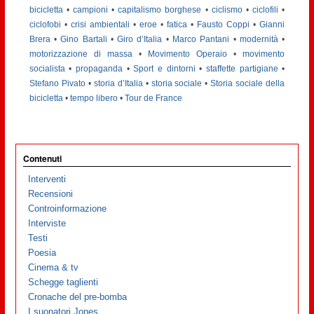
bicicletta
•
campioni
•
capitalismo borghese
•
ciclismo
•
ciclofili
•
ciclofobi
•
crisi ambientali
•
eroe
•
fatica
•
Fausto Coppi
•
Gianni
Brera
•
Gino Bartali
•
Giro d’Italia
•
Marco Pantani
•
modernità
•
motorizzazione di massa
•
Movimento Operaio
•
movimento
socialista
•
propaganda
•
Sport e dintorni
•
staffette partigiane
•
Stefano Pivato
•
storia d’Italia
•
storia sociale
•
Storia sociale della
bicicletta
•
tempo libero
•
Tour de France
Contenuti
Interventi
Recensioni
Controinformazione
Interviste
Testi
Poesia
Cinema & tv
Schegge taglienti
Cronache del pre-bomba
I suonatori Jones