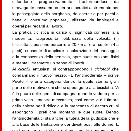
diffondono progressivamente trasformandosi da
stravagante passatempo per aristocratici a strumento per
le passeggiate della borghesia, da esercizio per pochi a
bene di consumo popolare, utilizzato da impiegati e
operai per recarsi al lavoro.
La pratica ciclistica si carica di significati connessi alla
modernità: rappresenta l’ebbrezza della velocità (in
bicicletta si possono percorrere 20 km all’ora, contro i 4 a
piedi), consente di ampliare l’esplorazione del paesaggio
e la conoscenza della penisola, apre nuovi orizzonti fisici
e mentali, trasmette un senso di libertà.
Ai
ciclofili
entusiasti si contrappongono i
ciclofobi
che
condannano il nuovo mezzo. «E l’antimodernità – scrive
Pivato – è una categoria dentro la quale stanno gran
parte delle motivazioni che si oppongono alla bicicletta. Vi
è la paura delle genti di campagna quando vedono per la
prima volta il mostro meccanico; così come vi è il timore
della chiesa per il ridicolo e la mancanza di decoro cui si
espongono i preti che montano le due ruote. Dentro
l’antimodernità ci sta anche la tutela della pudicizia che è
alla base delle limitazioni e dei divieti posti alle donne. E
così pure l’iniziale rifiuto del movimento operaio per la