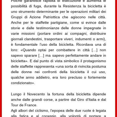
Poiché garantisce rapidità di esecuzione e aumenta le
possibilità di fuga, durante la Resistenza la bicicletta è
uno strumento determinante per le operazioni militari dei
Gruppi di Azione Patriottica che agiscono nelle città.
Anche per le staffette partigiane, come si evince dalle
storie e dalle testimonianze delle donne impegnate in
varie missioni (portare ordini ai compagni, distribuire
giornali clandestini, trasportare viveri, indumenti o armi),
è fondamentale l’uso della bicicletta. Ricordava una di
loro: «Quando optai per combattere in città […] non
sapevo sparare […] ma sapevo perfettamente andare in
bicicletta». E dal punto di vista simbolico il protagonismo
delle staffette rappresenta «una sorta di rivincita postuma
delle donne nei confronti della bicicletta il cui uso,
qualche anno addietro, era loro precluso o fortemente
condizionato».
Lungo il Novecento la fortuna della bicicletta dipende
anche dalle grandi corse, a partire dal Giro d’Italia e dal
Tour de France.
Agli albori del ciclismo, l’epopea delle due ruote è legata
alla fatica e al coraggio, alla volontà di portare a