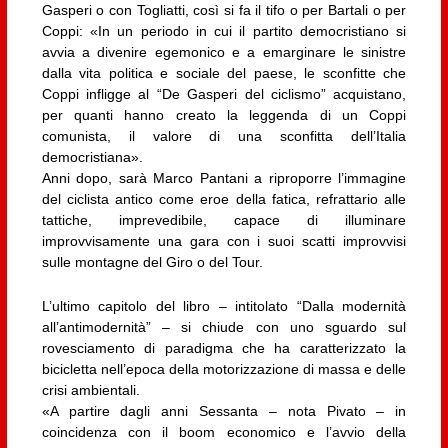
Gasperi o con Togliatti, così si fa il tifo o per Bartali o per
Coppi: «In un periodo in cui il partito democristiano si
avvia a divenire egemonico e a emarginare le sinistre
dalla vita politica e sociale del paese, le sconfitte che
Coppi infligge al “De Gasperi del ciclismo” acquistano,
per quanti hanno creato la leggenda di un Coppi
comunista, il valore di una sconfitta dell’Italia
democristiana».
Anni dopo, sarà Marco Pantani a riproporre l’immagine
del ciclista antico come eroe della fatica, refrattario alle
tattiche, imprevedibile, capace di illuminare
improvvisamente una gara con i suoi scatti improvvisi
sulle montagne del Giro o del Tour.
L’ultimo capitolo del libro – intitolato “Dalla modernità
all’antimodernità” – si chiude con uno sguardo sul
rovesciamento di paradigma che ha caratterizzato la
bicicletta nell’epoca della motorizzazione di massa e delle
crisi ambientali.
«A partire dagli anni Sessanta – nota Pivato – in
coincidenza con il boom economico e l’avvio della