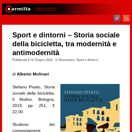
Sport e dintorni – Storia sociale
della bicicletta, tra modernità e
antimodernità
Pubblicato il
16 Giugno 2020
· in
Recensioni
,
Sport e dintorni
·
di
Alberto Molinari
Stefano Pivato,
Storia
sociale della bicicletta
,
Il Mulino, Bologna,
2019, pp. 251, €
22,00.
Studioso dei
comportamenti