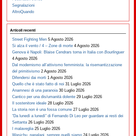
Segnalazioni
AltroQuando
Articoli recenti
Street Fighting Men
5 Agosto 2026
Si alza il vento / 4 – Zone di morte
4 Agosto 2026
Genova è Napoli: Blaise Cendrars torna in Italia con
Bourlinguer
4 Agosto 2026
Dal modernismo all’attivismo femminista: la risemantizzazione
del primitivismo
2 Agosto 2026
Difendersi dai morti
1 Agosto 2026
Quello che è stato fatto di noi
31 Luglio 2026
Anamnesi di una paranoia
30 Luglio 2026
Cantico per una dis/umanità dolente
29 Luglio 2026
Il sostenitore ideale
28 Luglio 2026
La storia non è una fossa comune
27 Luglio 2026
“Da lunedì a lunedì” di Fernando Di Leo per guardare ai resti dei
Settanta
26 Luglio 2026
I malaveglia
25 Luglio 2026
Wasichu, papalagi, sempre quelli siamo
24 Luglio 2026