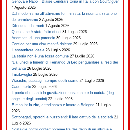
Genova è Napoli: Blaise Cendrars torna in Italia con
Bourlinguer
4 Agosto 2026
Dal modernismo all’attivismo femminista: la risemantizzazione
del primitivismo
2 Agosto 2026
Difendersi dai morti
1 Agosto 2026
Quello che è stato fatto di noi
31 Luglio 2026
Anamnesi di una paranoia
30 Luglio 2026
Cantico per una dis/umanità dolente
29 Luglio 2026
Il sostenitore ideale
28 Luglio 2026
La storia non è una fossa comune
27 Luglio 2026
“Da lunedì a lunedì” di Fernando Di Leo per guardare ai resti dei
Settanta
26 Luglio 2026
I malaveglia
25 Luglio 2026
Wasichu, papalagi, sempre quelli siamo
24 Luglio 2026
Case morte
23 Luglio 2026
Il poeta che cantò la gravitazione universale e la caduta (degli
angeli e degli uomini)
22 Luglio 2026
E man int la zità, cittadinanza e lavoro a Bologna
21 Luglio
2026
Sottopagati, sporchi e puzzolenti: il lato cattivo della società
21
Luglio 2026
Nostalgie horror contemporanee tra desiderio di un altrove e