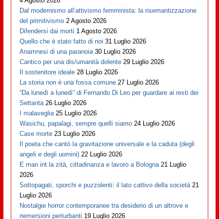
4 Agosto 2026
Dal modernismo all’attivismo femminista: la risemantizzazione
del primitivismo
2 Agosto 2026
Difendersi dai morti
1 Agosto 2026
Quello che è stato fatto di noi
31 Luglio 2026
Anamnesi di una paranoia
30 Luglio 2026
Cantico per una dis/umanità dolente
29 Luglio 2026
Il sostenitore ideale
28 Luglio 2026
La storia non è una fossa comune
27 Luglio 2026
“Da lunedì a lunedì” di Fernando Di Leo per guardare ai resti dei
Settanta
26 Luglio 2026
I malaveglia
25 Luglio 2026
Wasichu, papalagi, sempre quelli siamo
24 Luglio 2026
Case morte
23 Luglio 2026
Il poeta che cantò la gravitazione universale e la caduta (degli
angeli e degli uomini)
22 Luglio 2026
E man int la zità, cittadinanza e lavoro a Bologna
21 Luglio
2026
Sottopagati, sporchi e puzzolenti: il lato cattivo della società
21
Luglio 2026
Nostalgie horror contemporanee tra desiderio di un altrove e
riemersioni perturbanti
19 Luglio 2026