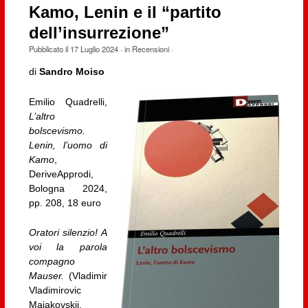
Kamo, Lenin e il “partito
dell’insurrezione”
Pubblicato il
17 Luglio 2024
· in
Recensioni
·
di
Sandro Moiso
Emilio Quadrelli,
L’altro
bolscevismo.
Lenin, l’uomo di
Kamo
,
DeriveApprodi,
Bologna 2024,
pp. 208, 18 euro
Oratori silenzio! A
voi la parola
compagno
Mauser.
(Vladimir
Vladimirovic
Majakovskij,