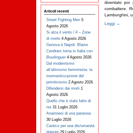
diventato poi
combattere. Ro
Articoli recenti
Lamborghini, un 
Street Fighting Men
5
Leggi →
Agosto 2026
Si alza il vento / 4 – Zone
di morte
4 Agosto 2026
Genova è Napoli: Blaise
Cendrars torna in Italia con
Bourlinguer
4 Agosto 2026
Dal modernismo
all’attivismo femminista: la
risemantizzazione del
primitivismo
2 Agosto 2026
Difendersi dai morti
1
Agosto 2026
Quello che è stato fatto di
noi
31 Luglio 2026
Anamnesi di una paranoia
30 Luglio 2026
Cantico per una dis/umanità
dolente
29 Luglio 2026