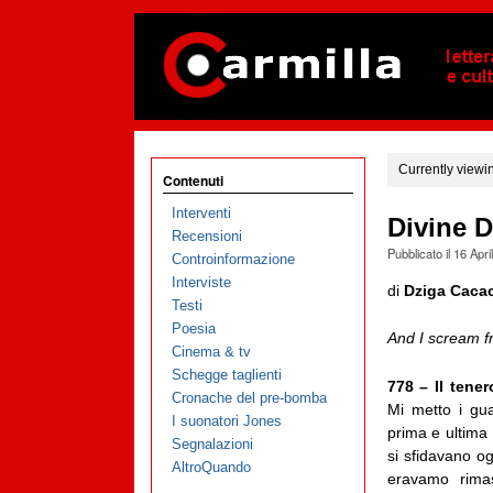
Currently viewi
Contenuti
Interventi
Divine D
Recensioni
Pubblicato il
16 Apri
Controinformazione
Interviste
di
Dziga Caca
Testi
Poesia
And I scream f
Cinema & tv
Schegge taglienti
778 – Il tene
Cronache del pre-bomba
Mi metto i gua
I suonatori Jones
prima e ultima
Segnalazioni
si sfidavano og
AltroQuando
eravamo rimas