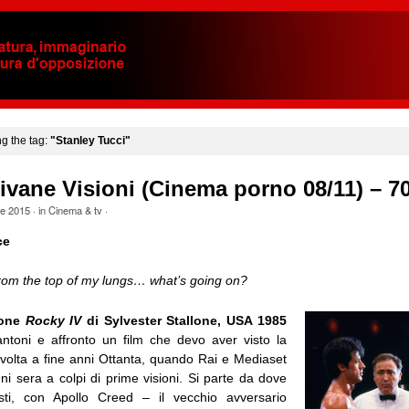
ng the tag:
"Stanley Tucci"
ivane Visioni (Cinema porno 08/11) – 7
le 2015
· in
Cinema & tv
·
ce
rom the top of my lungs… what’s going on?
rone
Rocky IV
di Sylvester Stallone, USA 1985
ntoni e affronto un film che devo aver visto la
 volta a fine anni Ottanta, quando Rai e Mediaset
ni sera a colpi di prime visioni. Si parte da dove
ti, con Apollo Creed – il vecchio avversario