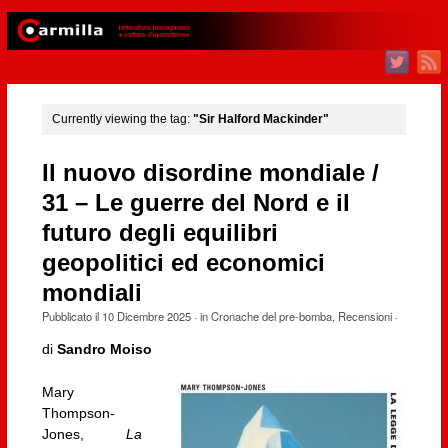
Currently viewing the tag:
"Sir Halford Mackinder"
Il nuovo disordine mondiale /
31 – Le guerre del Nord e il
futuro degli equilibri
geopolitici ed economici
mondiali
Pubblicato il
10 Dicembre 2025
· in
Cronache del pre-bomba
,
Recensioni
·
di
Sandro Moiso
Mary
Thompson-
Jones,
La