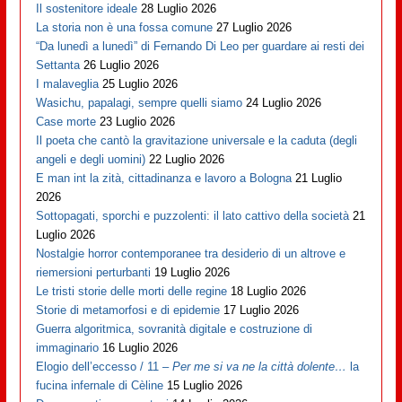
Il sostenitore ideale
28 Luglio 2026
La storia non è una fossa comune
27 Luglio 2026
“Da lunedì a lunedì” di Fernando Di Leo per guardare ai resti dei
Settanta
26 Luglio 2026
I malaveglia
25 Luglio 2026
Wasichu, papalagi, sempre quelli siamo
24 Luglio 2026
Case morte
23 Luglio 2026
Il poeta che cantò la gravitazione universale e la caduta (degli
angeli e degli uomini)
22 Luglio 2026
E man int la zità, cittadinanza e lavoro a Bologna
21 Luglio
2026
Sottopagati, sporchi e puzzolenti: il lato cattivo della società
21
Luglio 2026
Nostalgie horror contemporanee tra desiderio di un altrove e
riemersioni perturbanti
19 Luglio 2026
Le tristi storie delle morti delle regine
18 Luglio 2026
Storie di metamorfosi e di epidemie
17 Luglio 2026
Guerra algoritmica, sovranità digitale e costruzione di
immaginario
16 Luglio 2026
Elogio dell’eccesso / 11 –
Per me si va ne la città dolente…
la
fucina infernale di Cèline
15 Luglio 2026