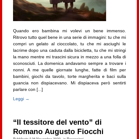
Quando ero bambina mi volevi un bene immenso.
Ritrovo tutto quel bene in una serie di immagini: tu che mi
compri un gelato al cioccolato, tu che mi asciughi le
lacrime dopo una caduta dalla bicicletta, tu che mi stringi
la mano mentre mi trascini sicura in mezzo a una folla di
sconosciuti. La domenica andavamo sempre a trovare i
nonni. A me quelle giornate lunghe, fatte di film per
bambini, giochi da tavolo, torte margherita e baci sulla
guancia non dispiacevano. Mi dispiaceva però sentirti
parlare con [...]
Leggi →
“Il tessitore del vento” di
Romano Augusto Fiocchi
Pubblicato il
28 Novembre 2022
· in
Recensioni
·