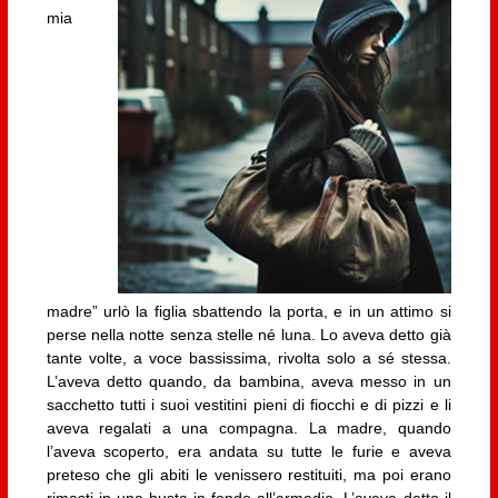
mia
madre” urlò la figlia sbattendo la porta, e in un attimo si
perse nella notte senza stelle né luna. Lo aveva detto già
tante volte, a voce bassissima, rivolta solo a sé stessa.
L’aveva detto quando, da bambina, aveva messo in un
sacchetto tutti i suoi vestitini pieni di fiocchi e di pizzi e li
aveva regalati a una compagna. La madre, quando
l’aveva scoperto, era andata su tutte le furie e aveva
preteso che gli abiti le venissero restituiti, ma poi erano
rimasti in una busta in fondo all’armadio. L’aveva detto il