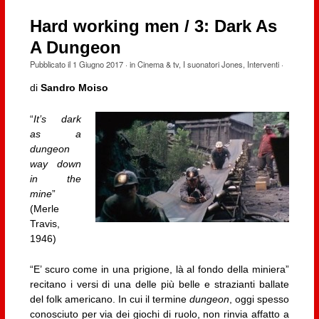
Hard working men / 3: Dark As
A Dungeon
Pubblicato il
1 Giugno 2017
· in
Cinema & tv
,
I suonatori Jones
,
Interventi
·
di
Sandro Moiso
“
It’s dark
as a
dungeon
way down
in the
mine
”
(Merle
Travis,
1946)
“E’ scuro come in una prigione, là al fondo della miniera”
recitano i versi di una delle più belle e strazianti ballate
del folk americano. In cui il termine
dungeon
, oggi spesso
conosciuto per via dei giochi di ruolo, non rinvia affatto a