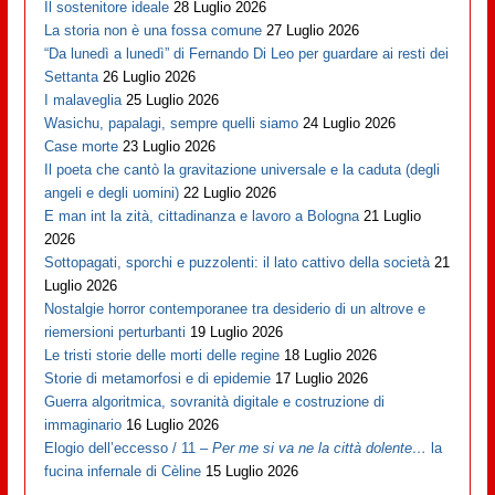
Il sostenitore ideale
28 Luglio 2026
La storia non è una fossa comune
27 Luglio 2026
“Da lunedì a lunedì” di Fernando Di Leo per guardare ai resti dei
Settanta
26 Luglio 2026
I malaveglia
25 Luglio 2026
Wasichu, papalagi, sempre quelli siamo
24 Luglio 2026
Case morte
23 Luglio 2026
Il poeta che cantò la gravitazione universale e la caduta (degli
angeli e degli uomini)
22 Luglio 2026
E man int la zità, cittadinanza e lavoro a Bologna
21 Luglio
2026
Sottopagati, sporchi e puzzolenti: il lato cattivo della società
21
Luglio 2026
Nostalgie horror contemporanee tra desiderio di un altrove e
riemersioni perturbanti
19 Luglio 2026
Le tristi storie delle morti delle regine
18 Luglio 2026
Storie di metamorfosi e di epidemie
17 Luglio 2026
Guerra algoritmica, sovranità digitale e costruzione di
immaginario
16 Luglio 2026
Elogio dell’eccesso / 11 –
Per me si va ne la città dolente…
la
fucina infernale di Cèline
15 Luglio 2026