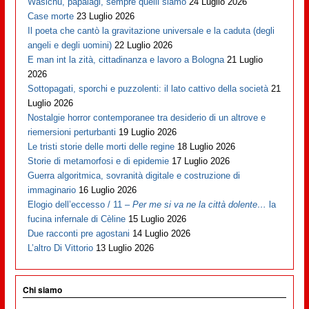
Wasichu, papalagi, sempre quelli siamo
24 Luglio 2026
Case morte
23 Luglio 2026
Il poeta che cantò la gravitazione universale e la caduta (degli
angeli e degli uomini)
22 Luglio 2026
E man int la zità, cittadinanza e lavoro a Bologna
21 Luglio
2026
Sottopagati, sporchi e puzzolenti: il lato cattivo della società
21
Luglio 2026
Nostalgie horror contemporanee tra desiderio di un altrove e
riemersioni perturbanti
19 Luglio 2026
Le tristi storie delle morti delle regine
18 Luglio 2026
Storie di metamorfosi e di epidemie
17 Luglio 2026
Guerra algoritmica, sovranità digitale e costruzione di
immaginario
16 Luglio 2026
Elogio dell’eccesso / 11 –
Per me si va ne la città dolente…
la
fucina infernale di Cèline
15 Luglio 2026
Due racconti pre agostani
14 Luglio 2026
L’altro Di Vittorio
13 Luglio 2026
Chi siamo