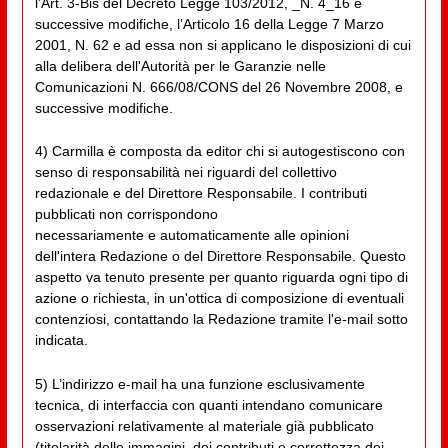
l’Art. 3-Bis del Decreto Legge 103/2012, _N. 4_16 e
successive modifiche, l’Articolo 16 della Legge 7 Marzo
2001, N. 62 e ad essa non si applicano le disposizioni di cui
alla delibera dell'Autorità per le Garanzie nelle
Comunicazioni N. 666/08/CONS del 26 Novembre 2008, e
successive modifiche.
4) Carmilla è composta da editor chi si autogestiscono con
senso di responsabilità nei riguardi del collettivo
redazionale e del Direttore Responsabile. I contributi
pubblicati non corrispondono
necessariamente e automaticamente alle opinioni
dell'intera Redazione o del Direttore Responsabile. Questo
aspetto va tenuto presente per quanto riguarda ogni tipo di
azione o richiesta, in un'ottica di composizione di eventuali
contenziosi, contattando la Redazione tramite l'e-mail sotto
indicata.
5) L’indirizzo e-mail ha una funzione esclusivamente
tecnica, di interfaccia con quanti intendano comunicare
osservazioni relativamente al materiale già pubblicato
(titolarità delle immagini, dei contributi e correttezza dei