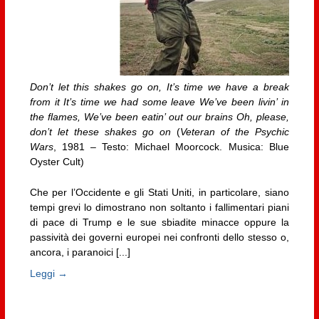
Don’t let this shakes go on, It’s time we have a break
from it It’s time we had some leave We’ve been livin’ in
the flames, We’ve been eatin’ out our brains Oh, please,
don’t let these shakes go on
(
Veteran of the Psychic
Wars
, 1981 – Testo: Michael Moorcock. Musica: Blue
Oyster Cult)
Che per l’Occidente e gli Stati Uniti, in particolare, siano
tempi grevi lo dimostrano non soltanto i fallimentari piani
di pace di Trump e le sue sbiadite minacce oppure la
passività dei governi europei nei confronti dello stesso o,
ancora, i paranoici [...]
Leggi →